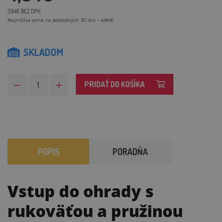
3,94€ BEZ DPH
Najnižšia cena za posledných 30 dní - 4,84€
SKLADOM
PRIDAŤ DO KOŠÍKA
POPIS
PORADŇA
Vstup do ohrady s
rukoväťou a pružinou