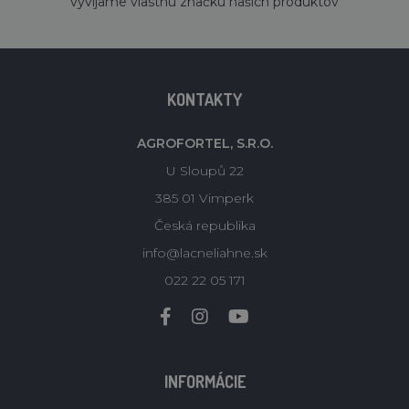
vyvíjame vlastnú značku našich produktov
KONTAKTY
AGROFORTEL, S.R.O.
U Sloupů 22
385 01 Vimperk
Česká republika
info@lacneliahne.sk
022 22 05 171
INFORMÁCIE