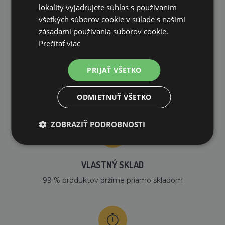
PREČO NAKUPOVAŤ U NÁS?
lokality vyjadrujete súhlas s používaním
všetkých súborov cookie v súlade s našimi
zásadami používania súborov cookie.
Prečítať viac
PRIJAŤ VŠETKO
DOPRAVA ZDARMA
na všetky objednávky od 200€ vrátane DPH.
ODMIETNUŤ VŠETKO
ZOBRAZIŤ PODROBNOSTI
VLASTNÝ SKLAD
99 % produktov držíme priamo skladom