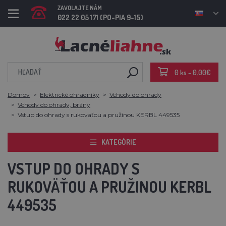
ZAVOLAJTE NÁM
022 22 05 171 (PO-PIA 9-15)
0 ks - 0,00€
Domov
Elektrické ohradníky
Vchody do ohrady
Vchody do ohrady, brány
Vstup do ohrady s rukoväťou a pružinou KERBL 449535
KATEGÓRIE
VSTUP DO OHRADY S
RUKOVÄŤOU A PRUŽINOU KERBL
449535