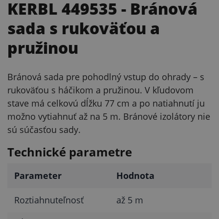
KERBL 449535
- Bránová
sada s rukoväťou a
pružinou
Bránová sada pre pohodlný vstup do ohrady – s
rukoväťou s háčikom a pružinou. V kľudovom
stave má celkovú dĺžku 77 cm a po natiahnutí ju
možno vytiahnuť až na 5 m. Bránové izolátory nie
sú súčasťou sady.
Technické parametre
Parameter
Hodnota
Roztiahnuteľnosť
až 5 m