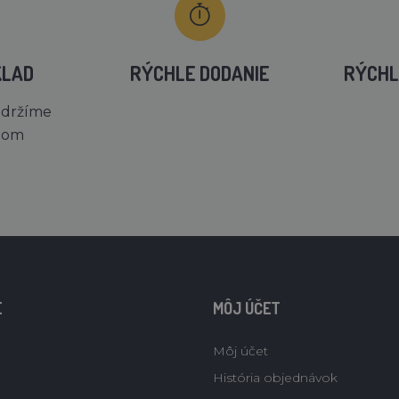
KLAD
RÝCHLE DODANIE
RÝCHL
 držíme
dom
E
MÔJ ÚČET
Môj účet
História objednávok