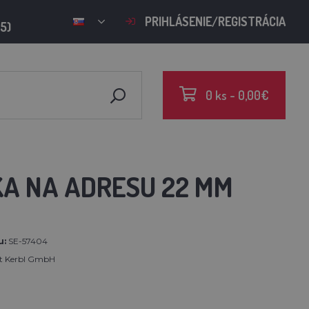
PRIHLÁSENIE/REGISTRÁCIA
15)
0 ks - 0,00€
KA NA ADRESU 22 MM
u:
SE-57404
rt Kerbl GmbH