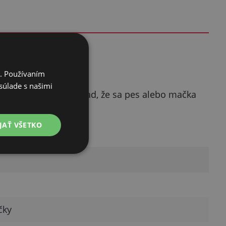
i. Používaním
súlade s našimi
tných údajov pre prípad, že sa pes alebo mačka
JAŤ VŠETKO
čky