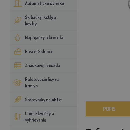
Automatická dvierka
Šklbačky, kotly a
lieviky
Napájačky a kŕmidlá
Pasce, Sklopce
Znáškovej hniezda
Peletovacie lisy na
krmivo
Šrotovníky na obilie
POPIS
Umelé kvočky a
vyhrievanie