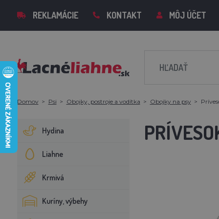
REKLAMÁCIE
KONTAKT
MÔJ ÚČET
Domov
Psi
Obojky, postroje a vodítka
Obojky na psy
Príves
PRÍVESOK
Hydina
Liahne
Krmivá
Kuríny, výbehy