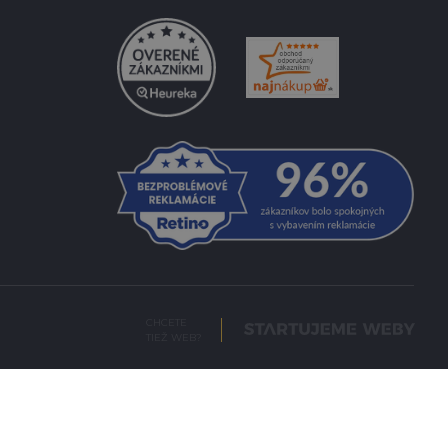
CHCETE
TIEŽ WEB?