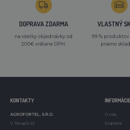
DOPRAVA ZDARMA
VLASTNÝ S
na všetky objednávky od
99 % produktov
200€ vrátane DPH.
priamo skla
KONTAKTY
INFORMÁCI
AGROFORTEL, S.R.O.
O nás
U Sloupů 22
Doprava