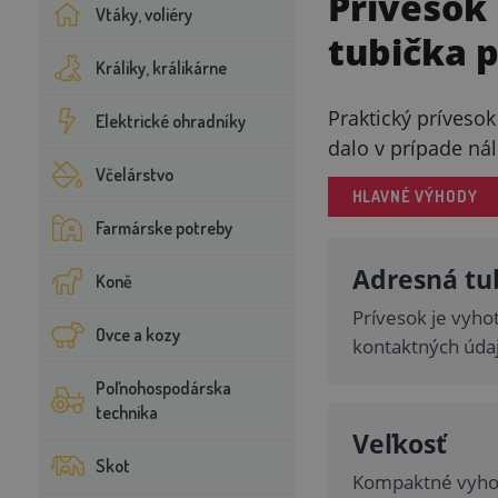
Prívesok
Vtáky, voliéry
tubička 
Králiky, králikárne
Praktický prívesok
Elektrické ohradníky
dalo v prípade nál
Včelárstvo
HLAVNÉ VÝHODY
Farmárske potreby
Adresná tu
Koně
Prívesok je vyho
Ovce a kozy
kontaktných úda
Poľnohospodárska
technika
Veľkosť
Skot
Kompaktné vyho