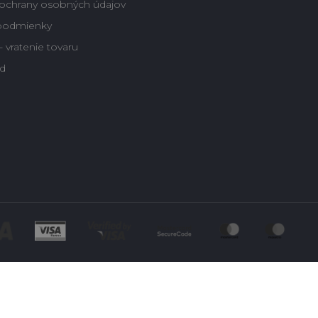
ochrany osobných údajov
podmienky
 vratenie tovaru
d