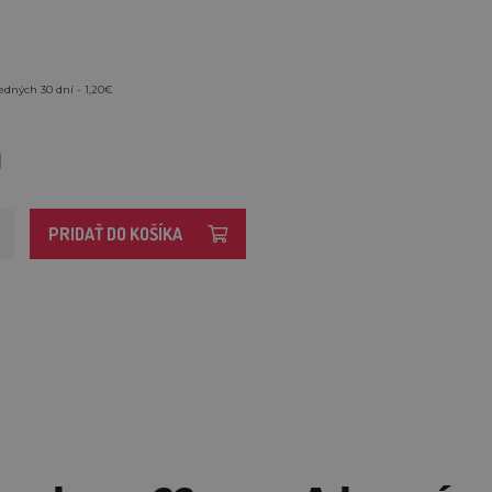
edných 30 dní - 1,20€
M
PRIDAŤ DO KOŠÍKA