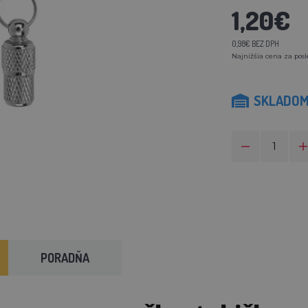
1,20€
0,98€ BEZ DPH
Najnižšia cena za posl
SKLADO
PORADŇA