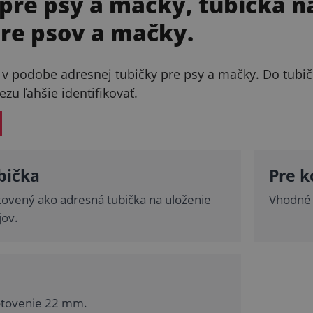
 pre psy a mačky, tubička 
pre psov a mačky.
 v podobe adresnej tubičky pre psy a mačky. Do tubičk
ezu ľahšie identifikovať.
bička
Pre k
tovený ako adresná tubička na uloženie
Vhodné 
jov.
tovenie 22 mm.