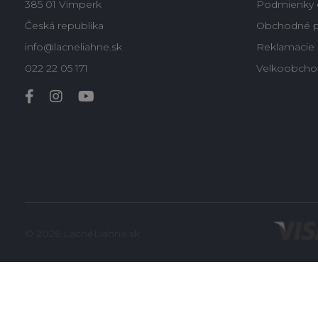
385 01 Vimperk
Podmienky 
Česká republika
Obchodné 
info@lacneliahne.sk
Reklamacie -
022 22 05 171
Velkoobcho
© 2026 LacnéLiahne.sk