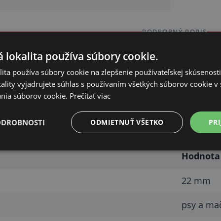
PODROBNÝ POPIS
Skryť
 lokalita používa súbory cookie.
ita používa súbory cookie na zlepšenie používateľskej skúsenost
ality vyjadrujete súhlas s používaním všetkých súborov cookie v 
adresná tubička – slúži na uloženie adresných/kontak
nia súborov cookie.
Prečítať viac
ODROBNOSTI
ODMIETNUŤ VŠETKO
PRI
arametre
Hodnota
22 mm
psy a ma