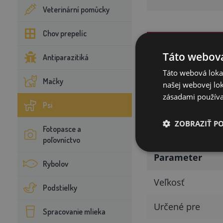
Veterinární pomůcky
Chov prepelíc
Táto webová
Antiparazitiká
Na čo slúži
Táto webová lokal
Mačky
našej webovej lok
Tento prívesok – 
zásadami používa
Psi
zatúľa.
ZOBRAZIŤ P
Fotopasce a
Technické p
poľovníctvo
Parameter
Rybolov
Veľkosť
Podstielky
Určené pre
Spracovanie mlieka