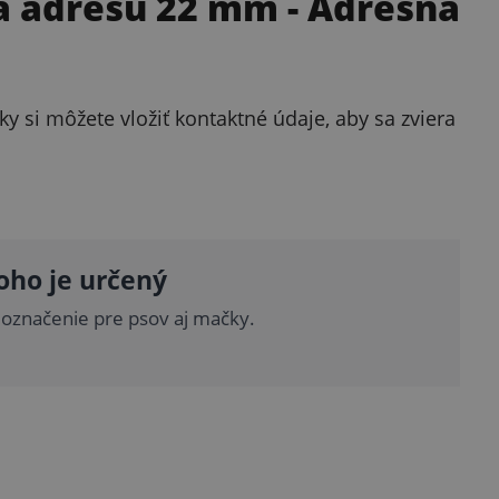
na adresu 22 mm
- Adresná
y si môžete vložiť kontaktné údaje, aby sa zviera
oho je určený
označenie pre psov aj mačky.