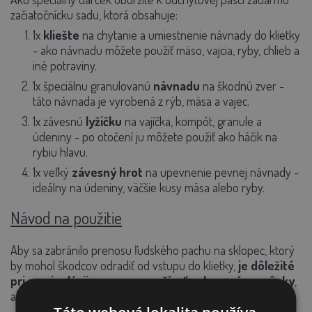
začiatočnícku sadu, ktorá obsahuje:
1x
kliešte
na chytanie a umiestnenie návnady do klietky
- ako návnadu môžete použiť mäso,
vajcia
, ryby, chlieb a
iné potraviny.
1x
špeciálnu
granulovanú
návnadu
na
škodnú zver -
táto návnada je vyrobená z
rýb
, mäsa a vajec.
1x
závesnú
lyžičku
na
vajíčka, kompót, granule a
údeniny - po otočení ju môžete použiť ako háčik na
rybiu hlavu.
1x
veľký
závesný
hrot
na upevnenie pevnej návnady -
ideálny na údeniny, väčšie kusy mäsa alebo ryby.
Návod na použitie
Aby sa zabránilo prenosu ľudského pachu na sklopec, ktorý
by mohol škodcov odradiť od vstupu do klietky,
je dôležité
pri manipulácii s pascou používať ochranné pomôcky
,
ako sú rukavice, dlhé nohavice a košele s dlhými rukávmi.