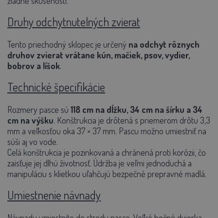
žiadne skúsenosti.
Druhy odchytnutelných zvierat
Tento priechodný sklopec je určený
na odchyt rôznych
druhov zvierat vrátane kún, mačiek, psov, vydier,
bobrov a líšok
.
Technické špecifikácie
Rozmery pasce sú
118 cm na dĺžku, 34 cm na šírku a 34
cm na výšku
. Konštrukcia je drôtená s priemerom drôtu 3,3
mm a veľkosťou oka 37 × 37 mm. Pascu možno umiestniť na
súši aj vo vode.
Celá konštrukcia je pozinkovaná a chránená proti korózii, čo
zaisťuje jej dlhú životnosť. Údržba je veľmi jednoduchá a
manipuláciu s klietkou uľahčujú bezpečné prepravné madlá.
Umiestnenie návnady
Návnadu umiestnite do stredu pasce. Veľké bočné dvierka