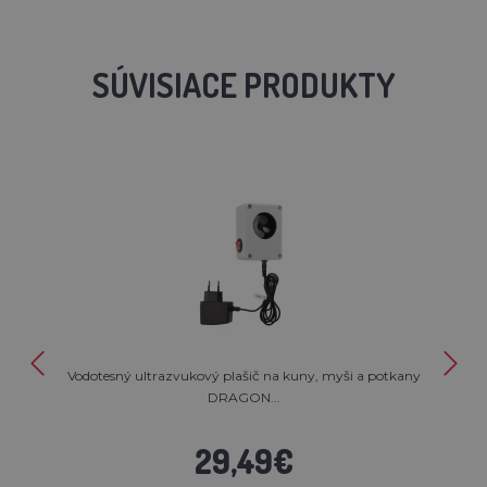
SÚVISIACE PRODUKTY
Vodotesný ultrazvukový plašič na kuny, myši a potkany
DRAGON...
29,49€