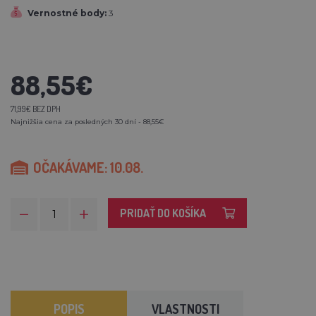
Vernostné body:
3
88,55€
71,99€ BEZ DPH
Najnižšia cena za posledných 30 dní - 88,55€
OČAKÁVAME: 10.08.
PRIDAŤ DO KOŠÍKA
POPIS
VLASTNOSTI