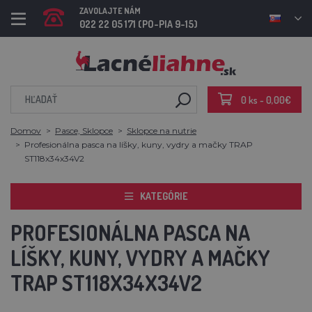
ZAVOLAJTE NÁM
022 22 05 171 (PO-PIA 9-15)
0 ks - 0,00€
Domov
Pasce, Sklopce
Sklopce na nutrie
Profesionálna pasca na líšky, kuny, vydry a mačky TRAP
ST118x34x34V2
KATEGÓRIE
PROFESIONÁLNA PASCA NA
LÍŠKY, KUNY, VYDRY A MAČKY
TRAP ST118X34X34V2