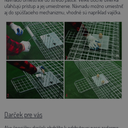
uľahčujú prístup a jej umiestnenie. Návnadu možno umiestniť
aj do spúšťacieho mechanizmu, vhodné sú napríklad vajíčka.
Darček pre vás
Ako špeciálny darček obdržíte k odchytovej pasci zadarmo