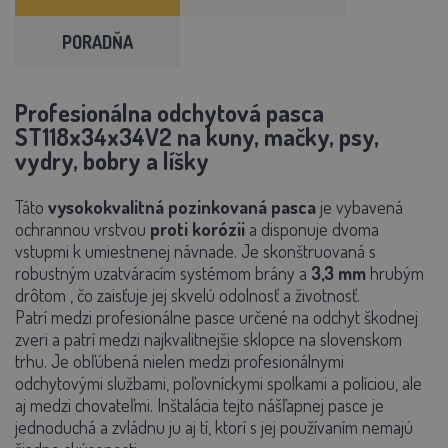
PORADŇA
Profesionálna odchytová pasca
ST118x34x34V2 na kuny, mačky, psy,
vydry, bobry a líšky
Táto
vysokokvalitná pozinkovaná pasca
je vybavená
ochrannou vrstvou
proti korózii
a disponuje dvoma
vstupmi k umiestnenej návnade. Je skonštruovaná s
robustným uzatváracím systémom brány a
3,3 mm
hrubým
drôtom , čo zaisťuje jej skvelú odolnosť a životnosť.
Patrí medzi profesionálne pasce určené na odchyt škodnej
zveri a patrí medzi najkvalitnejšie sklopce na slovenskom
trhu. Je obľúbená nielen medzi profesionálnymi
odchytovými službami, poľovníckymi spolkami a políciou, ale
aj medzi chovateľmi. Inštalácia tejto nášľapnej pasce je
jednoduchá a zvládnu ju aj tí, ktorí s jej používaním nemajú