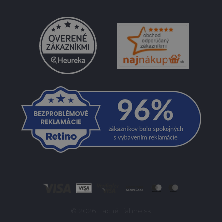
© 2026 LacnéLiahne.sk