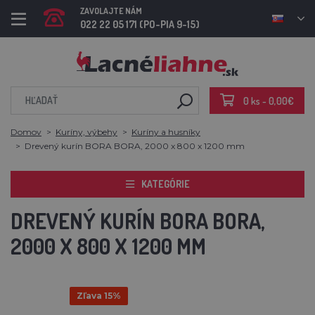
ZAVOLAJTE NÁM
022 22 05 171 (PO-PIA 9-15)
0 ks - 0,00€
Domov
Kuríny, výbehy
Kuríny a husníky
Drevený kurín BORA BORA, 2000 x 800 x 1200 mm
KATEGÓRIE
DREVENÝ KURÍN BORA BORA,
2000 X 800 X 1200 MM
Zľava 15%