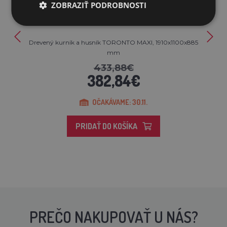
ZOBRAZIŤ PODROBNOSTI
Drevený kurník a husník TORONTO MAXI, 1910x1100x885
mm
433,88€
382,84€
OČAKÁVAME: 30.11.
PRIDAŤ DO KOŠÍKA
PREČO NAKUPOVAŤ U NÁS?