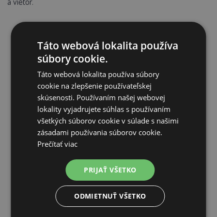
a vietor.
Táto webová lokalita používa
súbory cookie.
Táto webová lokalita používa súbory
cookie na zlepšenie používateľskej
skúsenosti. Používaním našej webovej
lokality vyjadrujete súhlas s používaním
všetkých súborov cookie v súlade s našimi
SÚVISIACE PRODUKTY
zásadami používania súborov cookie.
Prečítať viac
PRIJAŤ VŠETKO
Zľava 12%
ODMIETNUŤ VŠETKO