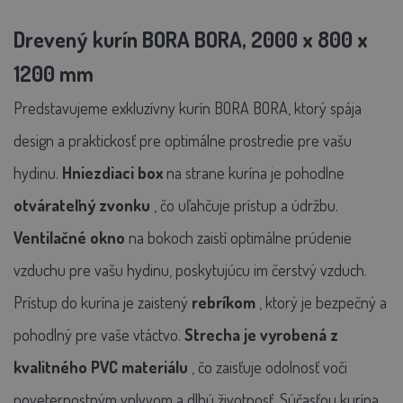
Drevený kurín BORA BORA, 2000 x 800 x
1200 mm
Predstavujeme exkluzívny kurín BORA BORA, ktorý spája
design a praktickosť pre optimálne prostredie pre vašu
hydinu.
Hniezdiaci box
na strane kurína je pohodlne
otvárateľný zvonku
, čo uľahčuje prístup a údržbu.
Ventilačné okno
na bokoch zaistí optimálne prúdenie
vzduchu pre vašu hydinu, poskytujúcu im čerstvý vzduch.
Prístup do kurína je zaistený
rebríkom
, ktorý je bezpečný a
pohodlný pre vaše vtáctvo.
Strecha je vyrobená z
kvalitného PVC materiálu
, čo zaisťuje odolnosť voči
poveternostným vplyvom a dlhú životnosť.
Súčasťou kurína