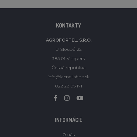
KONTAKTY
AGROFORTEL, S.R.O.
U Sloupů 22
385 01 Vimperk
Česká republika
info@lacneliahne.sk
022 22 05 171
INFORMÁCIE
O nás