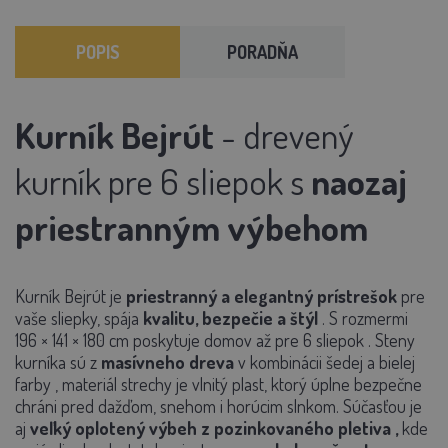
POPIS
PORADŇA
Kurník Bejrút
- drevený
kurník pre 6 sliepok s
naozaj
priestranným výbehom
Kurník Bejrút
je
priestranný a elegantný prístrešok
pre
vaše sliepky, spája
kvalitu, bezpečie a štýl
. S rozmermi
196 × 141 × 180 cm
poskytuje domov až pre
6 sliepok
.
Steny
kurníka sú z
masívneho dreva
v kombinácii
šedej a bielej
farby
, materiál strechy je vlnitý plast, ktorý úplne bezpečne
chráni pred dažďom, snehom i horúcim slnkom. Súčasťou je
aj
veľký oplotený výbeh z pozinkovaného pletiva
,
kde