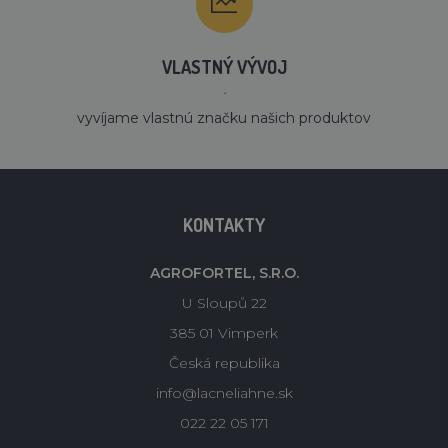
VLASTNÝ VÝVOJ
´
vyvíjame vlastnú značku našich produktov
KONTAKTY
AGROFORTEL, S.R.O.
U Sloupů 22
385 01 Vimperk
Česká republika
info@lacneliahne.sk
022 22 05 171