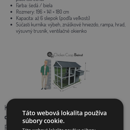
Farba: šedá / biela
Rozmery:
196 × 141 × 180 cm
Kapacita: až
6 sliepok (podľa veľkosti)
Súčasti kurníka: výbeh, znáškové hniezdo, rampa, hrad,
výsuvný trusník, ventilačné okienko
Kurník
Bejrút
je ideálnym riešením pre
Táto webová lokalita používa
chovateľov
, ktorí chcú sliepkam dopriať
súbory cookie.
pohodlie, bezpečie a kvalitné zázemie - s