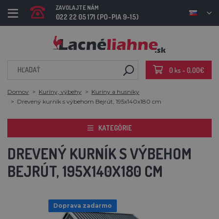
ZAVOLAJTE NÁM
022 22 05 171 (PO-PIA 9-15)
0 ks - 0,00€
Domov
Kuríny, výbehy
Kuríny a husníky
Drevený kurník s výbehom Bejrút, 195x140x180 cm
KATEGÓRIE
DREVENÝ KURNÍK S VÝBEHOM
BEJRÚT, 195X140X180 CM
Doprava zadarmo