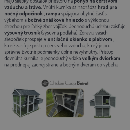
majú sliepky dostatok priestoru na
pohyb na čerstvom
vzduchu a tráve.
Vnútri kurníka sa nachádza
hrad
pre
nočný odpočinok
,
rampa
spájajúca obytnú časť s
výbehom
a
bočné znáškové hniezdo
s
výklopnou
strechou
pre ľahký zber vajíčok.
Jednoduchú údržbu zaisťuje
výsuvný trusník
(výsuvná podlaha). Zdraviu vašich
sliepočiek prospeje
v
entilačné okienko s pletivom
,
ktoré zaisťuje prístup čerstvého vzduchu, ktorý je pre
správne životné podmienky úplne nevyhnutný.
Prístup
dovnútra kurníka je jednoduchý vďaka
veľkým dvierkam
na prednej aj zadnej strane
a
bočným dverám do výbehu
.