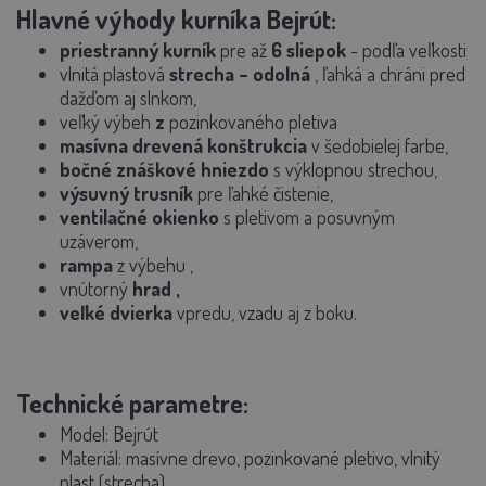
Hlavné výhody kurníka Bejrút:
priestranný kurník
pre
až
6 sliepok
- podľa veľkosti
vlnitá plastová
strecha
– odolná
, ľahká a chráni pred
dažďom aj slnkom,
veľký
výbeh
z
pozinkovaného pletiva
masívna drevená konštrukcia
v šedobielej farbe,
bočné znáškové hniezdo
s výklopnou strechou,
výsuvný trusník
pre ľahké čistenie,
ventilačné okienko
s pletivom
a posuvným
uzáverom,
rampa
z výbehu
,
vnútorný
hrad
,
veľké dvierka
vpredu, vzadu aj z boku.
Technické parametre:
Model:
Bejrút
Materiál: masívne drevo, pozinkované pletivo,
vlnitý
plast (strecha)