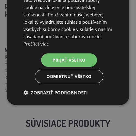
Táto webová lokalita používa súbory
praktickou údržbou a elegantným vzhľadom,
cookie na zlepšenie používateľskej
ktorý
ozdobí každú záhradu.
skúsenosti. Používaním našej webovej
lokality vyjadrujete súhlas s používaním
všetkých súborov cookie v súlade s našimi
zásadami používania súborov cookie.
Prečítať viac
Naše odporúčanie:
Kurník je povrchovo ošetrený základným ochranným
PRIJAŤ VŠETKO
náterom. Na zachovanie maximálnej životnosti odporúčame
pravidelne obnovovať ochranný náter. Kurník by mal byť
ideálne umiestnený tak, aby bol chránený pred
ODMIETNUŤ VŠETKO
nepriaznivými poveternostnými podmienkami, vrátane
dažďa, snehu, extrémneho slnečného žiarenia a vetra.
ZOBRAZIŤ PODROBNOSTI
SÚVISIACE PRODUKTY