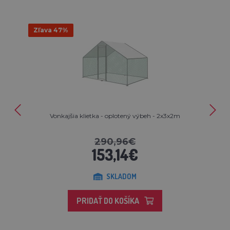
Zľava 47%
Vonkajšia klietka - oplotený výbeh - 2x3x2m
290,96€
153,14€
SKLADOM
PRIDAŤ DO KOŠÍKA