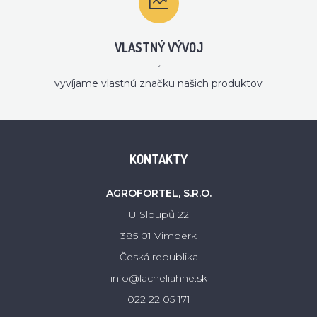
VLASTNÝ VÝVOJ
´
vyvíjame vlastnú značku našich produktov
KONTAKTY
AGROFORTEL, S.R.O.
U Sloupů 22
385 01 Vimperk
Česká republika
info@lacneliahne.sk
022 22 05 171