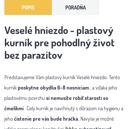
POPIS
PORADŇA
Veselé hniezdo - plastový
kurník pre pohodlný život
bez parazitov
Predstavujeme Vám plastový kurník Veselé hniezdo. Tento
kurník
poskytne obydlia 6-8 nosniciam
, a vďaka jeho
plastovému povrchu
si nemusíte robiť starosti so
čmelíkmi
. Celý kurník je navrhnutý s dôrazom na hygienu a
jeho
čistenie pre vás bude hračka.
Navyše je možné