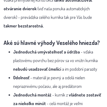
vďaka premyslenej konštrukcii
ľahko automatizovať
otváranie dvierok
(viď naša ponuka automatických
dvierok) - prevádzka celého kurníka tak pre Vás bude
takmer bezstarostná.
Aké sú hlavné výhody Veselého hniezda?
Jednoduchá umývateľnosť a údržba
- vďaka
plastovému povrchu bez pórov sa vo vnútri kurníka
nebudú usadzovať čmelíci
a im podobní parazity
Odolnosť
- materiál je pevný a odolá nielen
nepriaznivému počasiu, ale aj predátorom
Jednoduchá montáž
- kurník z
vládnete zostaviť
za niekoľko minút
- celá montáž je veľmi