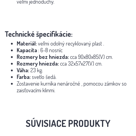
veľmi jednoduchý.
Technické špecifikácie:
Materiál:
veľmi
odolný recyklovaný plast
.
Kapacita
: 6-8 nosníc
Rozmery bez hniezda:
cca 90x80x85(V) cm.
Rozmery hniezda:
cca 32x57x27(V) cm.
Váha:
23 kg.
Farba:
svetlo šedá.
Zostavenie kurníka nenáročné
, pomocou zámkov so
zaisťovacími klinmi.
SÚVISIACE PRODUKTY