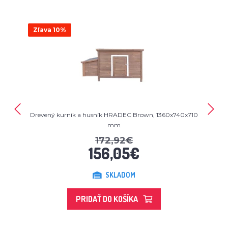
Zľava 10%
Drevený kurník a husník HRADEC Brown, 1360x740x710
mm
172,92€
156,05€
SKLADOM
PRIDAŤ DO KOŠÍKA