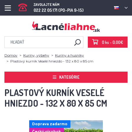
ZAVOLAJTE NÁM
022 22 05 171 (PO-PIA 9-15)
0 ks - 0,00€
Domov
Kuríny, výbehy
Kuríny a husníky
Plastový kurník Veselé hniezdo - 132 x 80 x 85 cm
KATEGÓRIE
PLASTOVÝ KURNÍK VESELÉ
HNIEZDO - 132 X 80 X 85 CM
Doprava zadarmo
Český výrobok