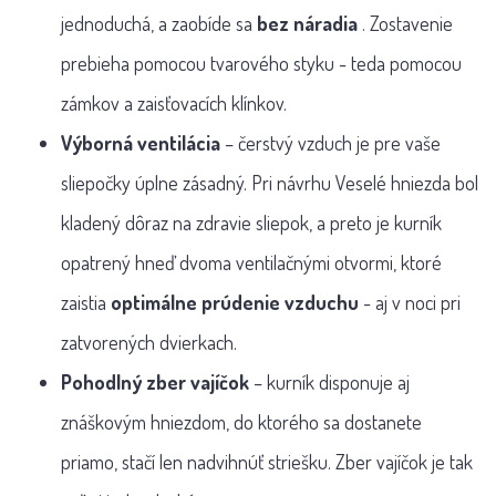
jednoduchá, a zaobíde sa
bez náradia
. Zostavenie
prebieha pomocou tvarového styku - teda pomocou
zámkov a zaisťovacích klínkov.
Výborná ventilácia
– čerstvý vzduch je pre vaše
sliepočky úplne zásadný. Pri návrhu Veselé hniezda bol
kladený dôraz na zdravie sliepok, a preto je kurník
opatrený hneď dvoma ventilačnými otvormi, ktoré
zaistia
optimálne prúdenie vzduchu
- aj v noci pri
zatvorených dvierkach.
Pohodlný zber vajíčok
– kurník disponuje aj
znáškovým hniezdom, do ktorého sa dostanete
priamo, stačí len nadvihnúť striešku. Zber vajíčok je tak