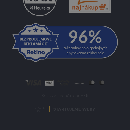
© 2026 LacnéLiahne.sk
CHCETE
TIEŽ WEB?