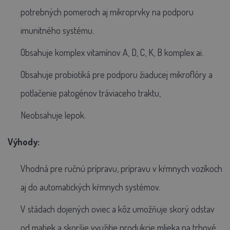
potrebných pomeroch aj mikroprvky na podporu
imunitného systému.
Obsahuje komplex vitamínov A, D, C, K, B komplex ai.
Obsahuje probiotiká pre podporu žiaducej mikroflóry a
potlačenie patogénov tráviaceho traktu,
Neobsahuje lepok.
Výhody:
Vhodná pre ručnú prípravu, prípravu v kŕmnych vozíkoch
aj do automatických kŕmnych systémov.
V stádach dojených oviec a kôz umožňuje skorý odstav
od matiek a skoršie využitie produkcie mlieka na trhové