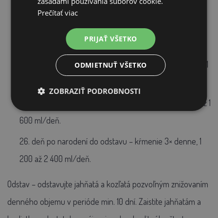
zásadami používania súborov cookie.
min. 150 ml/kg živej hmotnosti, 4 čiastkové kŕmenie).
Prečítať viac
2. až 5. deň po narodení - kŕmenie 4 - 6 x denne, tj 500
PRIJAŤ VŠETKO
až 800 ml/deň.
6. až 10. deň po narodení – kŕmenie 3–4× denne, 700 až 1
ODMIETNUŤ VŠETKO
200 ml/deň.
ZOBRAZIŤ PODROBNOSTI
11. až 25. deň po narodení – kŕmenie 3–4× denne, 900 až 1
600 ml/deň.
26. deň po narodení do odstavu – kŕmenie 3× denne, 1
200 až 2 400 ml/deň.
Odstav – odstavujte jahňatá a kozľatá pozvoľným znižovaním
denného objemu v perióde min. 10 dní. Zaistite jahňatám a