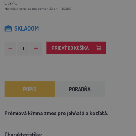
5,10€/KG
Najnižšia cena za posledných 30 dní - 30,58€
SKLADOM
PRIDAŤ DO KOŠÍKA
POPIS
PORADŇA
Prémiová kŕmna zmes pre jahňatá a kozľatá.
Charakteristika: