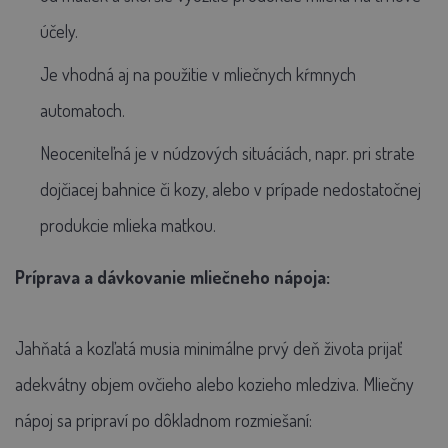
účely.
Je vhodná aj na použitie v mliečnych kŕmnych
automatoch.
Neoceniteľná je v núdzových situáciách, napr. pri strate
dojčiacej bahnice či kozy, alebo v prípade nedostatočnej
produkcie mlieka matkou.
Príprava a dávkovanie mliečneho nápoja:
Jahňatá a kozľatá musia minimálne prvý deň života prijať
adekvátny objem ovčieho alebo kozieho mledziva. Mliečny
nápoj sa pripraví po dôkladnom rozmiešaní: