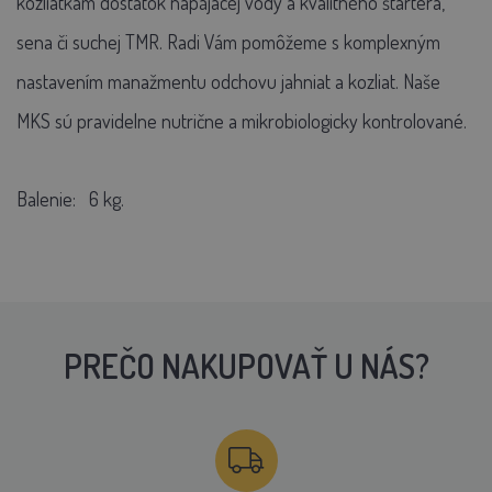
kozliatkam dostatok napájacej vody a kvalitného štartera,
sena či suchej TMR. Radi Vám pomôžeme s komplexným
nastavením manažmentu odchovu jahniat a kozliat. Naše
MKS sú pravidelne nutrične a mikrobiologicky kontrolované.
Balenie:
6 kg.
PREČO NAKUPOVAŤ U NÁS?