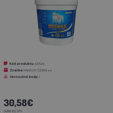
Kód produktu:
631526
Značka:
MIKROP ČEBÍN a.s.
Vernostné body:
1
30,58€
24,86€ BEZ DPH