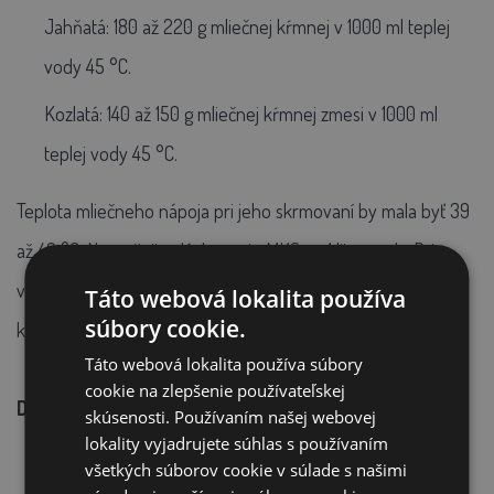
Jahňatá: 180 až 220 g mliečnej kŕmnej v 1000 ml teplej
vody 45 °C.
Kozlatá: 140 až 150 g mliečnej kŕmnej zmesi v 1000 ml
teplej vody 45 °C.
Teplota mliečneho nápoja pri jeho skrmovaní by mala byť 39
až 40 °C. Nezvyšujte dávkovanie MKS na 1 liter vody. Pri
vyššej koncentrácii MKS v nápoji vystavujete jahňatá aj
Táto webová lokalita používa
súbory cookie.
kozľatá riziku vzniku dietetických hnačiek.
Táto webová lokalita používa súbory
cookie na zlepšenie používateľskej
Dávkovanie (orientačná dávka):
skúsenosti. Používaním našej webovej
lokality vyjadrujete súhlas s používaním
1. deň po narodení - napájanie mledzivom (denný objem
všetkých súborov cookie v súlade s našimi