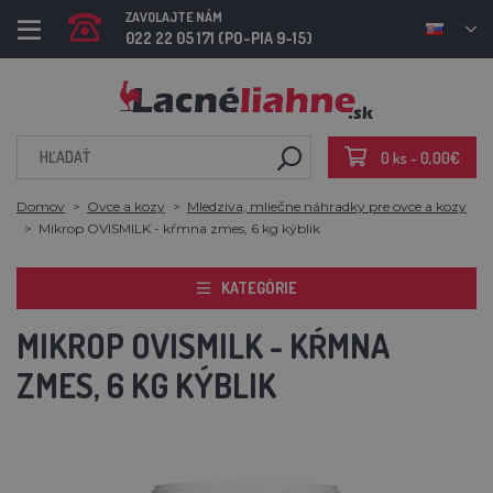
ZAVOLAJTE NÁM
022 22 05 171 (PO-PIA 9-15)
0 ks - 0,00€
Domov
Ovce a kozy
Mledziva, mliečne náhradky pre ovce a kozy
Mikrop OVISMILK - kŕmna zmes, 6 kg kýblik
KATEGÓRIE
MIKROP OVISMILK - KŔMNA
ZMES, 6 KG KÝBLIK