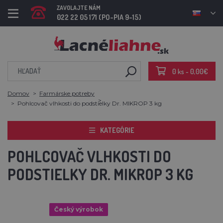
ZAVOLAJTE NÁM
022 22 05 171 (PO-PIA 9-15)
0 ks - 0,00€
Domov
Farmárske potreby
Pohlcovač vlhkosti do podstielky Dr. MIKROP 3 kg
KATEGÓRIE
POHLCOVAČ VLHKOSTI DO
PODSTIELKY DR. MIKROP 3 KG
Český výrobok