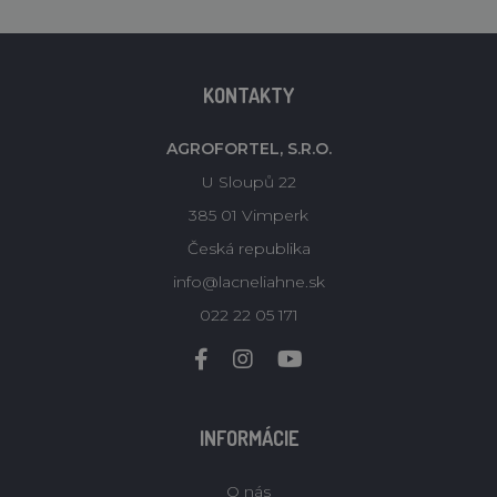
KONTAKTY
AGROFORTEL, S.R.O.
U Sloupů 22
385 01 Vimperk
Česká republika
info@lacneliahne.sk
022 22 05 171
INFORMÁCIE
O nás