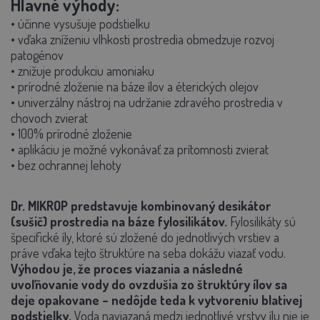
Hlavné výhody:
• účinne vysušuje podstielku
• vďaka zníženiu vlhkosti prostredia obmedzuje rozvoj
patogénov
• znižuje produkciu amoniaku
• prírodné zloženie na báze ílov a éterických olejov
• univerzálny nástroj na udržanie zdravého prostredia v
chovoch zvierat
• 100% prírodné zloženie
• aplikáciu je možné vykonávať za prítomnosti zvierat
• bez ochrannej lehoty
Dr. MIKROP predstavuje kombinovaný desikátor
(sušič) prostredia na báze fylosilikátov.
Fylosilikáty sú
špecifické íly, ktoré sú zložené do jednotlivých vrstiev a
práve vďaka tejto štruktúre na seba dokážu viazať vodu.
Výhodou je, že proces viazania a následné
uvoľňovanie vody do ovzdušia zo štruktúry ílov sa
deje opakovane – nedôjde teda k vytvoreniu blativej
podstielky.
Voda naviazaná medzi jednotlivé vrstvy ílu nie je