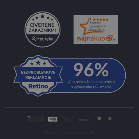
© 2026 LacnéLiahne.sk