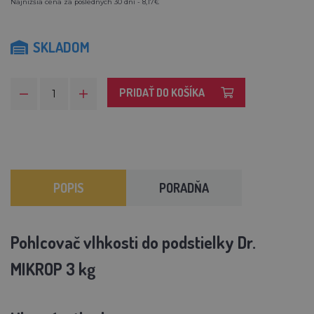
Najnižšia cena za posledných 30 dní - 8,17€
SKLADOM
PRIDAŤ DO KOŠÍKA
POPIS
PORADŇA
Pohlcovač vlhkosti do podstielky Dr.
MIKROP 3 kg