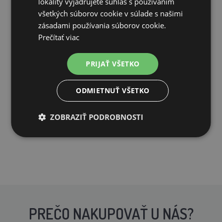
lokality vyjadrujete súhlas s používaním
všetkých súborov cookie v súlade s našimi
zásadami používania súborov cookie.
Prečítať viac
Drevený kurník BERLIN XL, 1900 x 1130 x 650 mm
PRIJAŤ VŠETKO
306,27€
206,73€
ODMIETNUŤ VŠETKO
OČAKÁVAME: 11.08.
ZOBRAZIŤ PODROBNOSTI
PRIDAŤ DO KOŠÍKA
PREČO NAKUPOVAŤ U NÁS?