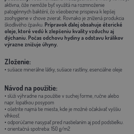
aktívna, čiže nemôže byť využitá na rozmnoženie
patogénnych baktérií, čo všeobecne prispieva k lepšej
zoohygiene v chove zvierat. Rovnako je znížená produkcia
škodlivého čpavku.
Prípravok ďalej obsahuje éterické
oleje, ktoré vedú k zlepšeniu kvality vzduchu aj
dýchaniu. Počas odchovu hydiny a odstavu králikov
výrazne znižuje úhyny.
Zloženie:
• sušiace minerálne látky, sušiace rastliny, esenciálne oleje
Návod na použitie:
• slúži výhradne na použitie v suchej forme, ručne alebo
napr. lopatkou posypom
• ošetrite najmä tie miesta, kde je možné očakávať vyššiu
vlhkosť.
• odporúčame nasypať pred nastielaním aj pod podstielku.
• orientačná spotreba: 150 g/m2