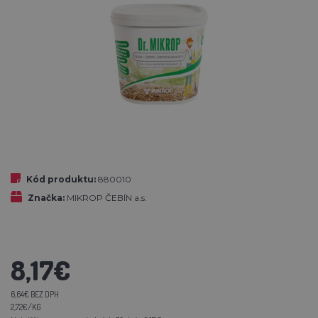
Kód produktu:
880010
Značka:
MIKROP ČEBÍN a.s.
8,17€
6,64€ BEZ DPH
2,72€/KG