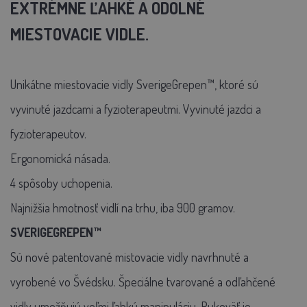
EXTRÉMNE ĽAHKÉ A ODOLNÉ
MIESTOVACIE VIDLE.
Unikátne miestovacie vidly SverigeGrepen™, ktoré sú
vyvinuté jazdcami a fyzioterapeutmi. Vyvinuté jazdci a
fyzioterapeutov.
Ergonomická násada.
4 spôsoby uchopenia.
Najnižšia hmotnosť vidlí na trhu, iba 900 gramov.
SVERIGEGREPEN™
Sú nové patentované mistovacie vidly navrhnuté a
vyrobené vo Švédsku. Špeciálne tvarované a odľahčené
vidly umožňujú veľmi ľahkú manipuláciu. Rukoväť je