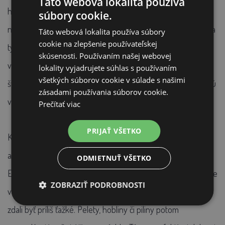
Táto webová lokalita používa
hliníka, čím sa tak stali jednými z najľahších mistovacích vidlíc
súbory cookie.
na trhu a sú prakticky nerozbitné. Celková hmotnosť vidlíc sa
Táto webová lokalita používa súbory
cookie na zlepšenie používateľskej
tým výrazne zmenšila a to iba na 900g. Švédske vidly boli
skúsenosti. Používaním našej webovej
vyvinuté a vyrobené vo Švédsku a sú prispôsobené
lokality vyjadrujete súhlas s používaním
všetkých súborov cookie v súlade s našimi
švédskym extrémnym poveternostným podmienkam. Znesú
zásadami používania súborov cookie.
vysoké teploty aj treskúci mráz.
Prečítať viac
PRIJAŤ VŠETKO
Konštrukcia
vidlí SverigeGrepen
™ skracuje dobu mistovania
a minimalizuje zbytočnú spotrebu peliet, hoblín či pilín.
ODMIETNUŤ VŠETKO
Ergonomický tvar a váha vidlí umožňuje väčšiu stabilitu, takže
ZOBRAZIŤ PODROBNOSTI
väčšie množstvo hnoja, zostáva vo vidliach bez toho, aby sa
zdali byť príliš ťažké. Pelety, hobliny či piliny potom