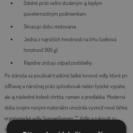
Odolné proti veľmi studeným aj teplým
poveternostným podmienkam.
Skracujú dobu mistovania.
Jedna z najnižších hmotností na trhu (celková
hmotnosť 900 g).
Rapídne znižujú odpad podstielky.
Po stáročia sa používali tradičné ťažké kovové vidly, ktoré pri
zdĺhavej a náročnej práci spôsobovali nielen fyzické vypätie,
ale aj následné bolesti chrbta, ramien a predlaktia. Moderná
doba svojimi novými materiálmi umožnila vyvinúť nové ľahké,
ergonomické vidly
SverigeGrepen
™. Vidle a rukoväť sú
vyrobené zo špeciálneho plastu a násada z eloxovaného