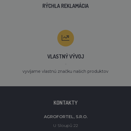
RÝCHLA REKLAMÁCIA
VLASTNÝ VÝVOJ
´
vyvíjame vlastnú značku našich produktov
KONTAKTY
AGROFORTEL, S.R.O.
U Sloupů 22