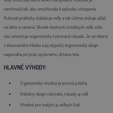
navrhnutá tak, aby umožňovala 4 spôsoby uchopenia.
Rukoväť prakticky stabilizuje vidly a tak účinne znižuje záťaž
na lakte a ramená. Skvelé vlastnosti švédskych vidlíc ešte
viac umocňuje ergonomicky tvarovaná násada. Je vyrobená
z eloxovaného hliníka a jej atypický ergonomický dizajn
napomáha pri práci správnemu držaniu tela.
HLAVNÉ VÝHODY:
Ergonomicky vhodná pracovná poloha.
Unikátny dizajn rukoväte, násady aj vidlí.
Vhodné pre malých aj veľkých ľudí.