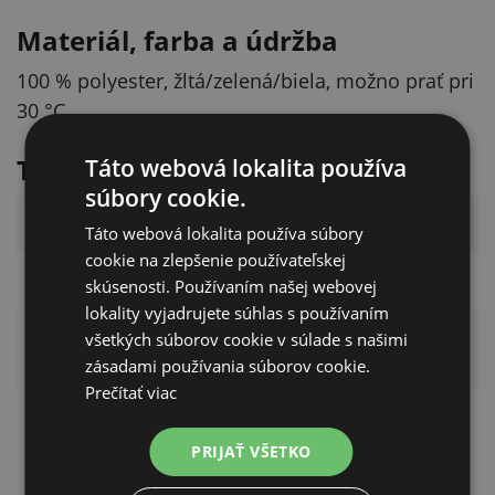
Materiál, farba a údržba
100 % polyester, žltá/zelená/biela, možno prať pri
30 °C.
Technické parametre
Táto webová lokalita používa
súbory cookie.
Parameter
Hodnota
Táto webová lokalita používa súbory
cookie na zlepšenie používateľskej
Značka
Kerbl
skúsenosti. Používaním našej webovej
lokality vyjadrujete súhlas s používaním
hračka pre psov
všetkých súborov cookie v súlade s našimi
Typ produktu
(čuchacia podložka)
zásadami používania súborov cookie.
Prečítať viac
Rozmer
60 cm
PRIJAŤ VŠETKO