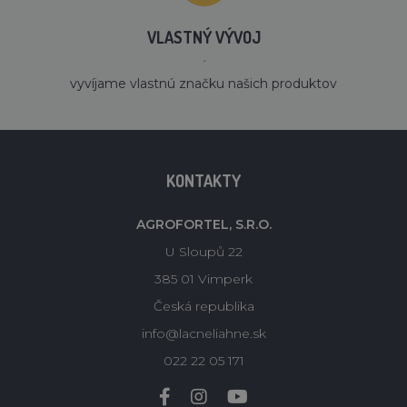
VLASTNÝ VÝVOJ
´
vyvíjame vlastnú značku našich produktov
KONTAKTY
AGROFORTEL, S.R.O.
U Sloupů 22
385 01 Vimperk
Česká republika
info@lacneliahne.sk
022 22 05 171