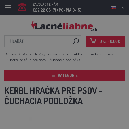
ZAVOLAJTE NÁM
022 22 05 171 (PO-PIA 9-15)
0 ks - 0,00€
Domov
Psi
Hračky pre psov
Interaktívne hračky pre psov
Kerbl hračka pre psov - čuchacia podložka
KATEGÓRIE
KERBL HRAČKA PRE PSOV -
ČUCHACIA PODLOŽKA