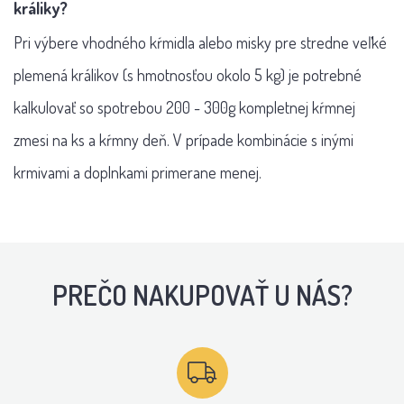
králiky?
Pri výbere vhodného kŕmidla alebo misky pre stredne veľké
plemená králikov (s hmotnosťou okolo 5 kg) je potrebné
kalkulovať so spotrebou 200 - 300g kompletnej kŕmnej
zmesi na ks a kŕmny deň. V prípade kombinácie s inými
krmivami a doplnkami primerane menej.
PREČO NAKUPOVAŤ U NÁS?