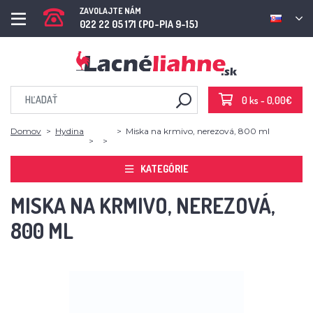
ZAVOLAJTE NÁM
022 22 05 171 (PO-PIA 9-15)
0 ks - 0,00€
Domov
Hydina
Miska na krmivo, nerezová, 800 ml
KATEGÓRIE
MISKA NA KRMIVO, NEREZOVÁ,
800 ML