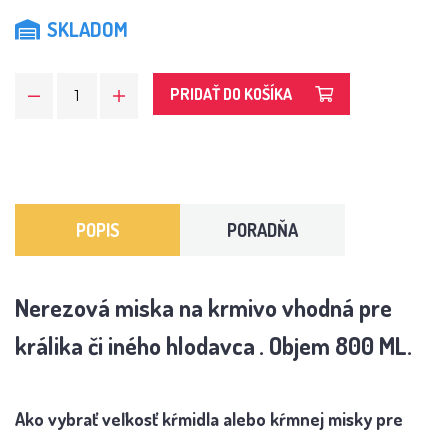
SKLADOM
PRIDAŤ DO KOŠÍKA
POPIS
PORADŇA
Nerezová miska na krmivo vhodná pre
králika či iného hlodavca
. Objem 800 ML.
Ako vybrať veľkosť kŕmidla alebo kŕmnej misky pre