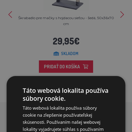
Škrabadlo pre mačky s hojdacou sieťou - šedá, 50x36x70
cm
29,95€
SKLADOM
PRIDAŤ DO KOŠÍKA
Táto webová lokalita používa
súbory cookie.
Táto webová lokalita používa súbory
cookie na zlepšenie používateľskej
PREČO NAKUPOVAŤ U NÁS?
skúsenosti. Používaním našej webovej
lokality vyjadrujete súhlas s používaním