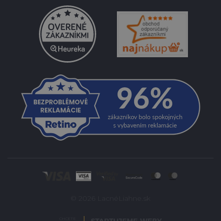
© 2026 LacnéLiahne.sk
CHCETE