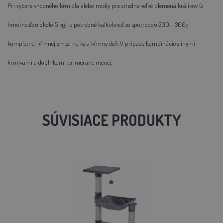
Pri výbere vhodného kŕmidla alebo misky pre stredne veľké plemená králikov (s
hmotnosťou okolo 5 kg) je potrebné kalkulovať so spotrebou 200 - 300g
kompletnej kŕmnej zmesi na ks a kŕmny deň. V prípade kombinácie s inými
krmivami a doplnkami primerane menej.
SÚVISIACE PRODUKTY