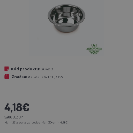
Kód produktu:
30480
Značka:
AGROFORTEL, s.r.o.
4,18€
3,40€ BEZ DPH
Najnižšia cena za posledných 30 dní - 4,18€