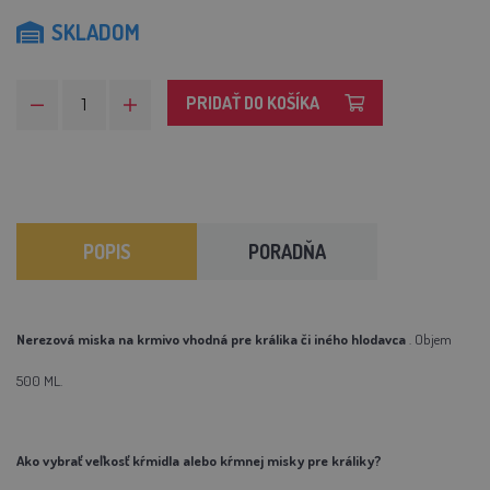
SKLADOM
PRIDAŤ DO KOŠÍKA
POPIS
PORADŇA
Nerezová miska na krmivo vhodná pre králika či iného hlodavca
. Objem
500 ML.
Ako vybrať veľkosť kŕmidla alebo kŕmnej misky pre králiky?