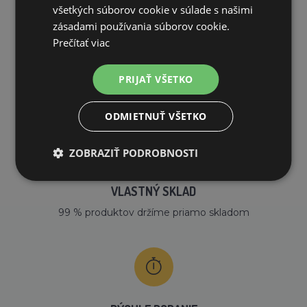
všetkých súborov cookie v súlade s našimi
zásadami používania súborov cookie.
Prečítať viac
DOPRAVA ZDARMA
PRIJAŤ VŠETKO
na všetky objednávky od 200€ vrátane DPH.
ODMIETNUŤ VŠETKO
ZOBRAZIŤ PODROBNOSTI
VLASTNÝ SKLAD
99 % produktov držíme priamo skladom