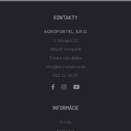
KONTAKTY
AGROFORTEL, S.R.O.
U Sloupů 22
385 01 Vimperk
Česká republika
info@lacneliahne.sk
022 22 05 171
INFORMÁCIE
O nás
Doprava