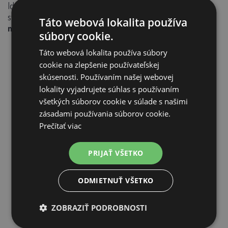
Ideálne pre každého milovníka mačiek, ktorý chce dopriať
svojmu miláčikovi to najlepšie.
Vaša mačka ho bude
Táto webová lokalita používa
milovať!
súbory cookie.
Táto webová lokalita používa súbory
cookie na zlepšenie používateľskej
skúsenosti. Používaním našej webovej
SÚVISIACE PRODUKTY
lokality vyjadrujete súhlas s používaním
všetkých súborov cookie v súlade s našimi
zásadami používania súborov cookie.
Prečítať viac
PRIJAŤ VŠETKO
ODMIETNUŤ VŠETKO
ZOBRAZIŤ PODROBNOSTI
Mačacie škrabadlo BELLA H3 - Hnedo-béžové