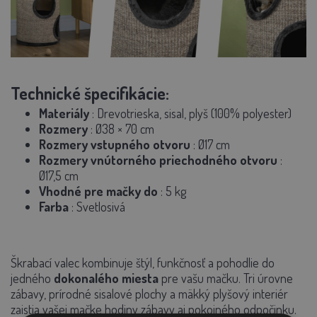
Technické špecifikácie:
Materiály
: Drevotrieska, sisal, plyš (100% polyester)
Rozmery
: Ø38 × 70 cm
Rozmery vstupného otvoru
: Ø17 cm
Rozmery vnútorného priechodného otvoru
:
Ø17,5 cm
Vhodné pre mačky do
: 5 kg
Farba
: Svetlosivá
Škrabací valec kombinuje štýl, funkčnosť a pohodlie do
jedného
dokonalého miesta
pre vašu mačku. Tri úrovne
zábavy, prírodné sisalové plochy a mäkký plyšový interiér
zaistia vašej mačke hodiny zábavy aj pokojného odpočinku.