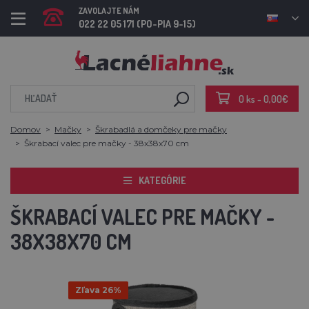
ZAVOLAJTE NÁM
022 22 05 171 (PO-PIA 9-15)
0 ks - 0,00€
Domov
Mačky
Škrabadlá a domčeky pre mačky
Škrabací valec pre mačky - 38x38x70 cm
KATEGÓRIE
ŠKRABACÍ VALEC PRE MAČKY -
38X38X70 CM
Zľava 26%