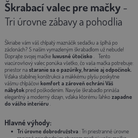
Škrabací valec pre mačky
-
Tri úrovne zábavy a pohodlia
Škriabe vám váš chlpatý maznáčik sedačku a šplhá po
záclonách? S naším vymazleným škrabadlom už nebude!
Doprajte svojej mačke
luxusné útočisko
.
Tento
viacúrovňový valec ponúka všetko, čo vaša mačka potrebuje:
priestor na
staranie sa o pazúriky, hranie aj odpočinok.
Vďaka stabilnej konštrukcii a mäkkému plyšu poskytne
vášmu chlpáčovi
komfort a zároveň ochráni Váš
nábytok
pred poškodením. Navyše škrabadlo prináša
elegantný a moderný dizajn, vďaka ktorému ľahko
zapadne
do vášho interiéru
.
Hlavné výhody:
Tri úrovne dobrodružstva
: Tri priestranné úrovne