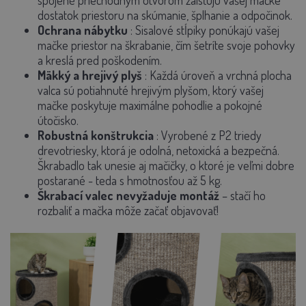
spojené priechodným otvorom zaisťujú vašej mačke
dostatok priestoru na skúmanie, šplhanie a odpočinok.
Ochrana nábytku
: Sisalové stĺpiky ponúkajú vašej
mačke priestor na škrabanie, čím šetríte svoje pohovky
a kreslá pred poškodením.
Mäkký a hrejivý plyš
:
Každá úroveň a vrchná plocha
valca sú potiahnuté hrejivým plyšom, ktorý vašej
mačke poskytuje maximálne pohodlie a pokojné
útočisko.
Robustná konštrukcia
: Vyrobené z P2 triedy
drevotriesky, ktorá je odolná, netoxická a bezpečná.
Škrabadlo tak unesie aj mačičky, o ktoré je veľmi dobre
postarané - teda s hmotnosťou až 5 kg.
Škrabací valec nevyžaduje montáž
– stačí ho
rozbaliť a mačka môže začať objavovať!