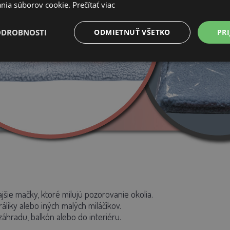
nia súborov cookie.
Prečítať viac
ODROBNOSTI
ODMIETNUŤ VŠETKO
PRI
šie mačky, ktoré milujú pozorovanie okolia.
ráliky alebo iných malých miláčikov.
áhradu, balkón alebo do interiéru.