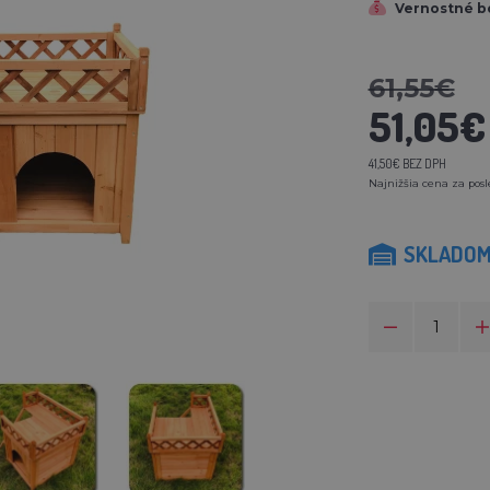
Vernostné b
61,55€
51,05€
41,50€ BEZ DPH
Najnižšia cena za posl
SKLADO