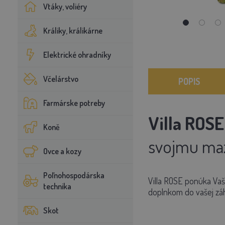
Vtáky, voliéry
Králiky, králikárne
Elektrické ohradníky
Včelárstvo
POPIS
Farmárske potreby
Villa ROS
Koně
svojmu mazn
Ovce a kozy
Poľnohospodárska
Villa ROSE ponúka Vaš
technika
doplnkom do vašej zá
Skot