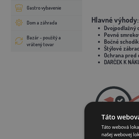
Gastro vybavenie
Hlavné výhody:
Dom a záhrada
Dvojpodlažný 
Pevné smreko
Bazár - použitý a
Bočné schodík
vrátený tovar
Štýlové zábrad
Ochrana pred 
DARČEK K NÁK
Táto webová
Táto webová lokal
našej webovej lok