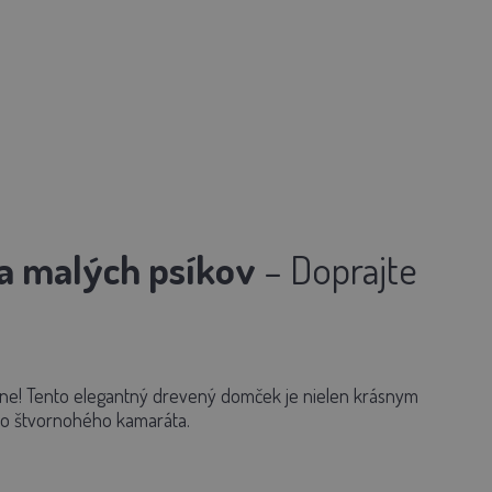
a malých psíkov
– Doprajte
ne! Tento
elegantný drevený domček
je nielen krásnym
ho štvornohého kamaráta.