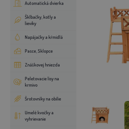
Automatická dvierka
Šklbačky, kotly a
lieviky
Napájačky a kŕmidlá
Pasce, Sklopce
Znáškovej hniezda
Peletovacie lisy na
krmivo
Šrotovníky na obilie
Umelé kvočky a
vyhrievanie