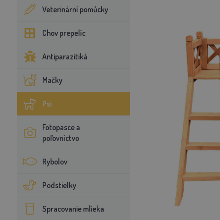
Veterinární pomůcky
Chov prepelíc
Antiparazitiká
Mačky
Psi
Fotopasce a
poľovníctvo
Rybolov
Podstielky
Spracovanie mlieka