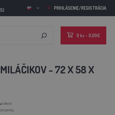
PRIHLÁSENIE/REGISTRÁCIA
15)
0 ks - 0,00€
MILÁČIKOV - 72 X 58 X
u:
0800
OFORTEL