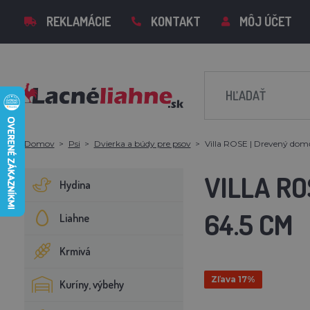
REKLAMÁCIE
KONTAKT
MÔJ ÚČET
Domov
Psi
Dvierka a búdy pre psov
Villa ROSE | Drevený domč
VILLA RO
Hydina
64.5 CM
Liahne
Krmivá
Zľava 17%
Kuríny, výbehy