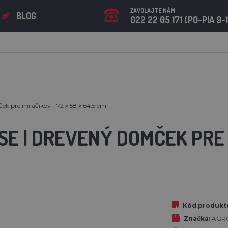
ZAVOLAJTE NÁM
BLOG
022 22 05 171 (PO-PIA 9-
ek pre miláčikov - 72 x 58 x 64.5 cm
SE | DREVENÝ DOMČEK PRE 
Kód produkt
Značka:
AGR