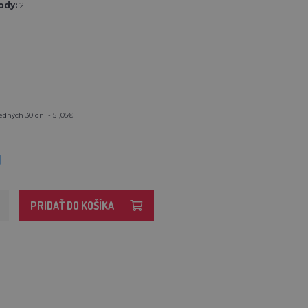
ody:
2
edných 30 dní - 51,05€
M
PRIDAŤ DO KOŠÍKA