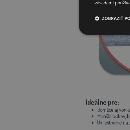
zásadami používa
ZOBRAZIŤ P
Ideálne pre:
Domáce aj vonkaj
Menšie psíkov, k
Umiestnenie na z