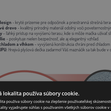
design
- kryté prízemie pre odpočinok a priestranná strešná ter
vé drevo
- kvalitný prírodný materiál odolný voči poveternostn
y
– ľahký prístup na vyvýšenú terasu, kde si môže mačka užívať s
lie
– poskytuje nielen bezpečnosť, ale aj elegantný vzhľad.
chladom a vlhkom
– vyvýšená konštrukcia chráni pred chladom
UPU:
Hrejivá plyšová dečka zadarmo!
Váš maznáčik sa tak bude v d
 lokalita používa súbory cookie.
ita používa súbory cookie na zlepšenie používateľskej skúsenost
ality vyjadrujete súhlas s používaním všetkých súborov cookie v 