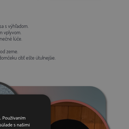
asa s výhľadom.
ým vplyvom.
lnečné lúče.
 od zeme.
omčeku cítiť ešte útulnejšie.
i. Používaním
súlade s našimi