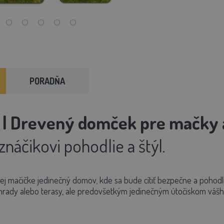
PORADŇA
E | Drevený domček pre mačky 
áčikovi pohodlie a štýl.
ej mačičke jedinečný domov, kde sa bude cítiť bezpečne a pohodl
hrady alebo terasy, ale predovšetkým jedinečným útočiskom váš