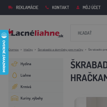
REKLAMÁCIE
KONTAKT
MÔJ ÚČET
Domov
Mačky
Škrabadlá a domčeky pre mačky
Škrabadlo pr
ŠKRABAD
Hydina
HRAČKAMI
Liahne
Krmivá
Kuríny, výbehy