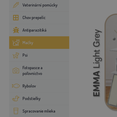
Veterinární pomůcky
Chov prepelíc
Antiparazitiká
Mačky
Psi
Fotopasce a
poľovníctvo
Rybolov
Podstielky
Spracovanie mlieka