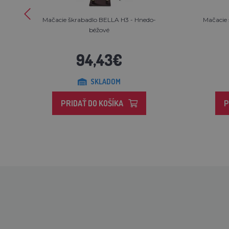
Mačacie škrabadlo BELLA H3 - Hnedo-
Mačacie 
béžové
94,43€
SKLADOM
PRIDAŤ DO KOŠÍKA
P