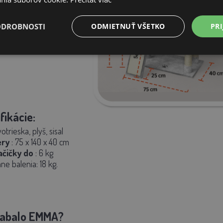
ODROBNOSTI
ODMIETNUŤ VŠETKO
PRI
fikácie:
trieska, plyš, sisal
ery
:
75 x 140 x 40 cm
čičky do
: 6 kg
ne balenia: 18 kg.
krabalo EMMA?