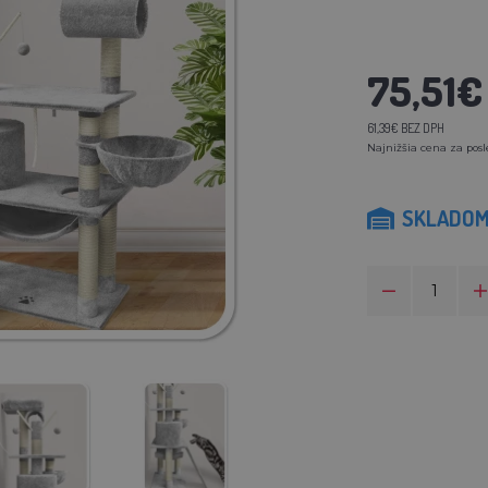
75,51€
61,39€ BEZ DPH
Najnižšia cena za posl
SKLADO