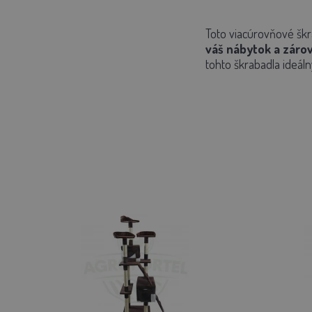
Toto viacúrovňové škr
váš nábytok a záro
tohto škrabadla ideál