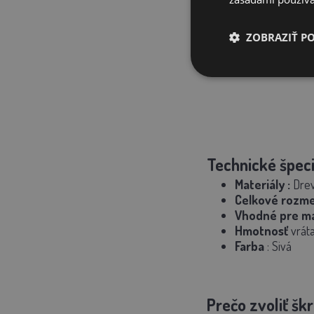
ZOBRAZIŤ P
Technické špeci
Materiály
:
Drevo
Celkové rozm
Vhodné pre ma
Hmotnosť
vráta
Farba
: Sivá
Prečo zvoliť š