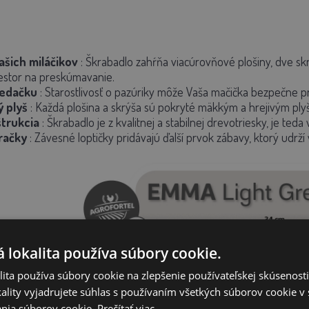
šich miláčikov
: Škrabadlo zahŕňa viacúrovňové plošiny, dve skr
iestor na preskúmavanie.
sedačku
: Starostlivosť o pazúriky môže Vaša mačička bezpečne pra
ý plyš
: Každá plošina a skrýša sú pokryté mäkkým a hrejivým pl
trukcia
: Škrabadlo je z kvalitnej a stabilnej drevotriesky, je te
račky
: Závesné loptičky pridávajú ďalší prvok zábavy, ktorý udrž
 lokalita používa súbory cookie.
ita používa súbory cookie na zlepšenie používateľskej skúsenost
ality vyjadrujete súhlas s používaním všetkých súborov cookie v 
nia súborov cookie.
Prečítať viac