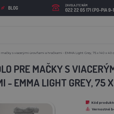
ZAVOLAJTE NÁM
BLOG
022 22 05 171 (PO-PIA 9-
e mačky s viacerými úrovňami a hračkami - EMMA Light Grey, 75 x 140 x 40
LO PRE MAČKY S VIACERÝM
 - EMMA LIGHT GREY, 75 X
Kód produkt
Vernostné b