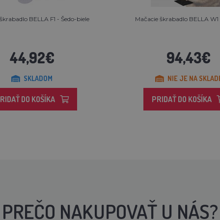
škrabadlo BELLA F1 - Šedo-biele
Mačacie škrabadlo BELLA W1 
44,92€
94,43€
SKLADOM
NIE JE NA SKLAD
RIDAŤ DO KOŠÍKA
PRIDAŤ DO KOŠÍKA
PREČO NAKUPOVAŤ U NÁS?