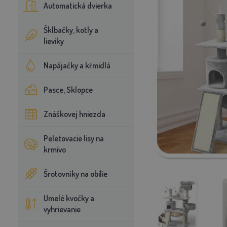
Automatická dvierka
Šklbačky, kotly a
lieviky
Napájačky a kŕmidlá
Pasce, Sklopce
Znáškovej hniezda
Peletovacie lisy na
krmivo
Šrotovníky na obilie
Umelé kvočky a
vyhrievanie