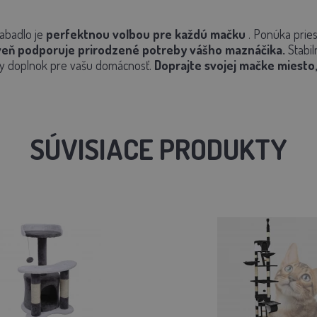
abadlo je
perfektnou voľbou pre každú mačku
. Ponúka pries
veň podporuje prirodzené potreby vášho maznáčika.
Stabil
ny doplnok pre vašu domácnosť.
Doprajte svojej mačke miesto, 
SÚVISIACE PRODUKTY