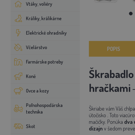
Vtáky, voliéry
Králiky, králikárne
Elektrické ohradníky
Včelárstvo
POPIS
Farmárske potreby
Škrabadlo
Koně
hračkami
Ovce a kozy
Poľnohospodárska
Škriabe vám Váš chlpa
technika
útočisko
.
Toto viacúr
mačičky. Ponúka
dva 
Skot
dizajn
v šedom preved