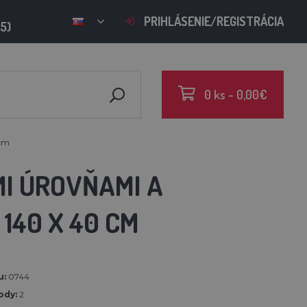
PRIHLÁSENIE/REGISTRÁCIA
15)
0 ks - 0,00€
 cm
I ÚROVŇAMI A
 140 X 40 CM
u:
0744
ody:
2