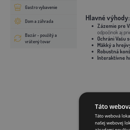
Gastro vybavenie
Hlavné výhody:
Dom a záhrada
Zázemie pre Va
odpočinok aj pr
Bazár - použitý a
Ochráni Vašu 
vrátený tovar
Mäkký a hrejiv
Robustná konš
Interaktívne h
Táto webová
Táto webová lokal
našej webovej lok
zásadami používa