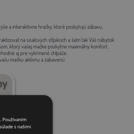
ýše a interaktívne hračky, ktoré poskytujú zábavu,
ktizovať na sisalových stĺpikoch a šetrí tak Váš nábytok.
yšom, ktorý vašej mačke poskytne maximálny komfort.
da vhodné aj pre vykŕmené chlpáče.
í vašu mačku aktívnu a zabavenú.
i. Používaním
súlade s našimi