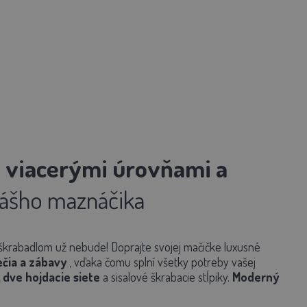
 viacerými úrovňami a
 vášho maznáčika
škrabadlom už nebude! Doprajte svojej mačičke luxusné
čia a zábavy
, vďaka čomu splní všetky potreby vašej
 dve hojdacie siete
a sisalové škrabacie stĺpiky.
Moderný