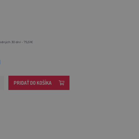
edných 30 dní - 75,51€
M
PRIDAŤ DO KOŠÍKA