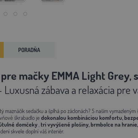
PORADŇA
 pre mačky EMMA Light Grey, s
– Luxusná zábava a relaxácia pre
tý maznáčik sedačku a šplhá po záclonách? S naším vymazleným 
ovňové škrabadlo je
dokonalou kombináciou komfortu, bezpe
útulné domčeky
,
tri vyvýšené plošiny, brmbolce na hranie,
ení skvele doplní váš interiér.