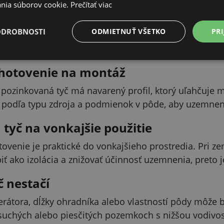
nia súborov cookie.
Prečítať viac
pripojenie uzemňovacieho kábla
ODROBNOSTI
ODMIETNUŤ VŠETKO
PRI
krutkou na prichytenie uzemňovacieho kábla, čo uľahč
a správne vykonané pripojenie je dôležité pre stabil
yhotovenie na montáž
pozinkovaná tyč má navarený profil, ktorý uľahčuje m
ie podľa typu zdroja a podmienok v pôde, aby uzemneni
tyč na vonkajšie použitie
venie je praktické do vonkajšieho prostredia. Pri zem
ť ako izolácia a znižovať účinnosť uzemnenia, preto 
č nestačí
rátora, dĺžky ohradníka alebo vlastností pôdy môže by
 suchých alebo piesčitých pozemkoch s nižšou vodivo