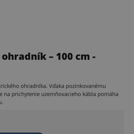
 ohradník – 100 cm
-
ktrického ohradníka. Vďaka pozinkovanému
ke na prichytenie uzemňovacieho kábla pomáha
u.