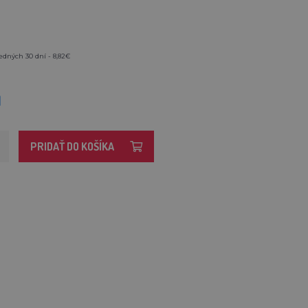
edných 30 dní - 8,82€
M
PRIDAŤ DO KOŠÍKA