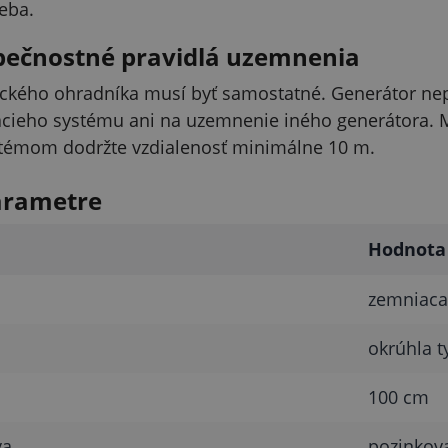
eba.
zpečnostné pravidlá uzemnenia
ického ohradníka musí byť samostatné. Generátor ne
cieho systému ani na uzemnenie iného generátora. 
émom dodržte vzdialenosť minimálne 10 m.
arametre
Hodnota
zemniaca 
okrúhla t
100 cm
va
pozinkov