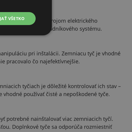
JAŤ VŠETKO
uje prepojenie so zdrojom elektrického
nú funkciu celého ohradníkového systému.
anipuláciu pri inštalácii. Zemniacu tyč je vhodné
e pracovalo čo najefektívnejšie.
niacich tyčiach je dôležité kontrolovať ich stav –
je vhodné používať čisté a nepoškodené tyče.
ť potrebné nainštalovať viac zemniacich tyčí.
sťou. Doplnkové tyče sa odporúča rozmiestniť