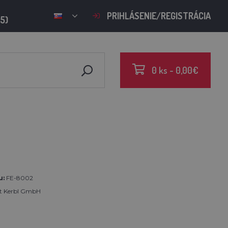
PRIHLÁSENIE/REGISTRÁCIA
15)
0 ks - 0,00€
u:
FE-8002
rt Kerbl GmbH