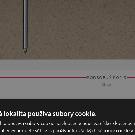
PODROBNÝ POPIS
Skryť
hlivého elektrického ohradníka
 lokalita používa súbory cookie.
je nevyhnutné na to, aby elektrický ohradník fungova
impulz. Zemniaca tyč vytvára v zemi záporný pól, zati
ita používa súbory cookie na zlepšenie používateľskej skúsenost
trický obvod správne uzavrieť.
ality vyjadrujete súhlas s používaním všetkých súborov cookie v 