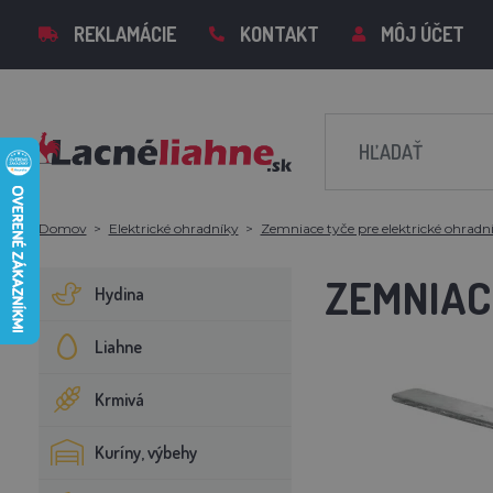
REKLAMÁCIE
KONTAKT
MÔJ ÚČET
Domov
Elektrické ohradníky
Zemniace tyče pre elektrické ohradn
ZEMNIACI
Hydina
Liahne
Krmivá
Kuríny, výbehy