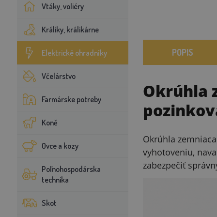
Vtáky, voliéry
Králiky, králikárne
POPIS
Elektrické ohradníky
Včelárstvo
Okrúhla z
Farmárske potreby
pozinkov
Koně
Okrúhla zemniaca 
Ovce a kozy
vyhotoveniu, nav
zabezpečiť správn
Poľnohospodárska
technika
Skot