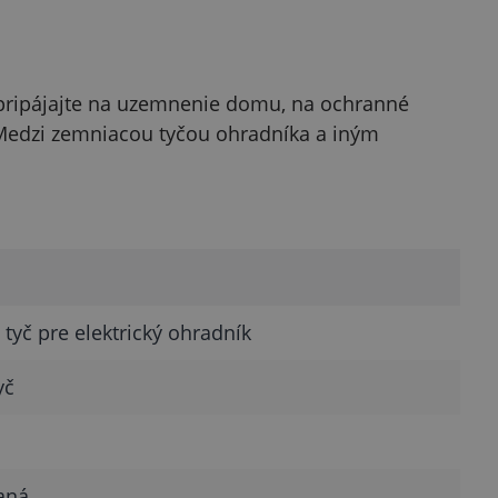
pripájajte na uzemnenie domu, na ochranné
Medzi zemniacou tyčou ohradníka a iným
tyč pre elektrický ohradník
yč
aná