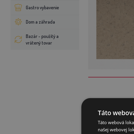
Gastro vybavenie
Dom a záhrada
Bazár - použitý a
vrátený tovar
Základ spoľa
Táto webová
Správne uzemnenie 
vodičom odovzdať 
Táto webová lokal
tomu sa môže elek
našej webovej lok