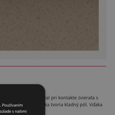
l spoľahlivo a dokázal pri kontakte zvieraťa s
aľ čo vodiče ohradníka tvoria kladný pól. Vďaka
i. Používaním
súlade s našimi