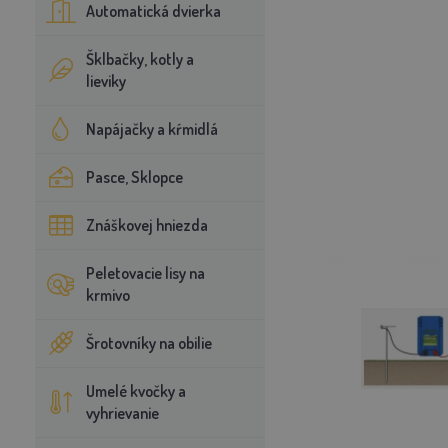
Automatická dvierka
Šklbačky, kotly a
lieviky
Napájačky a kŕmidlá
Pasce, Sklopce
Znáškovej hniezda
Peletovacie lisy na
krmivo
Šrotovníky na obilie
Umelé kvočky a
vyhrievanie