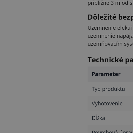
približne 3 m od s
Dôležité be
Uzemnenie elektr
uzemnenie napája
uzemňovacím syst
Technické p
Parameter
Typ produktu
Vyhotovenie
Dĺžka
Povrchová úpra