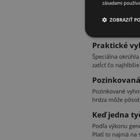
zásadami používa
Jednoduché 
ZOBRAZIŤ P
Tyč je vybavená s
ohradníka. Pevné 
Praktické v
Špeciálna okrúhla 
zatĺcť čo najhlbš
Pozinkovaná 
Pozinkované vyhoto
hrdza môže pôsobi
Keď jedna ty
Podľa výkonu gene
Platí to najmä na