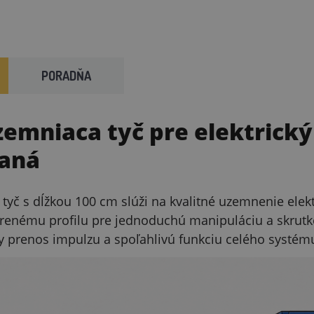
PORADŇA
emniaca tyč pre elektrický
aná
tyč s dĺžkou 100 cm slúži na kvalitné uzemnenie ele
arenému profilu pre jednoduchú manipuláciu a skrut
y prenos impulzu a spoľahlivú funkciu celého systém