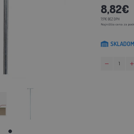
8,82€
7,17€ BEZ DPH
Najnižšia cena za posl
SKLADO