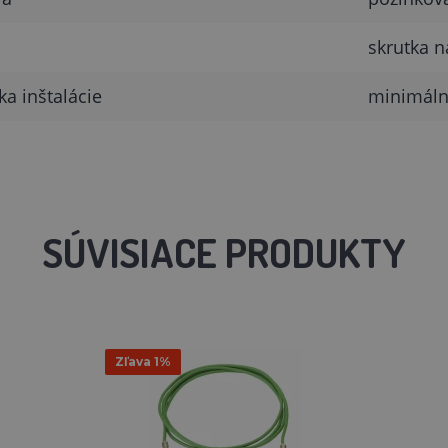
skrutka 
a inštalácie
minimáln
SÚVISIACE PRODUKTY
Zľava 1%