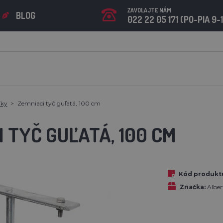
ZAVOLAJTE NÁM
BLOG
022 22 05 171 (PO-PIA 9-
íky
Zemniaci tyč guľatá, 100 cm
 TYČ GUĽATÁ, 100 CM
Kód produkt
Značka:
Albe