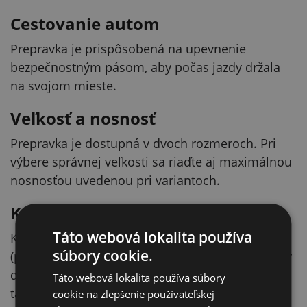
Cestovanie autom
Prepravka je prispôsobená na upevnenie
bezpečnostným pásom, aby počas jazdy držala
na svojom mieste.
Veľkosť a nosnosť
Prepravka je dostupná v dvoch rozmeroch. Pri
výbere správnej veľkosti sa riaďte aj maximálnou
nosnosťou uvedenou pri variantoch.
Kompatibilita (doplnok)
Táto webová lokalita používa
K prepravnému boxu sú ponúkané dečky Cleo
súbory cookie.
(predávajú sa samostatne). Odporúčané rozmery
dečky podľa veľkosti prepravky sú uvedené v
Táto webová lokalita používa súbory
tabuľke.
cookie na zlepšenie používateľskej