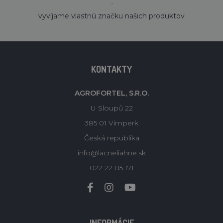
´
vyvíjame vlastnú značku našich produktov
KONTAKTY
AGROFORTEL, S.R.O.
U Sloupů 22
385 01 Vimperk
Česká republika
info@lacneliahne.sk
022 22 05 171