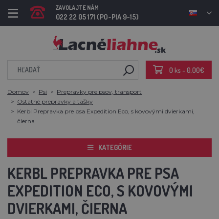
ZAVOLAJTE NÁM
022 22 05 171 (PO-PIA 9-15)
0 ks - 0,00€
Domov
Psi
Prepravky pre psov, transport
Ostatné prepravky a tašky
Kerbl Prepravka pre psa Expedition Eco, s kovovými dvierkami,
čierna
KATEGÓRIE
KERBL PREPRAVKA PRE PSA
EXPEDITION ECO, S KOVOVÝMI
DVIERKAMI, ČIERNA