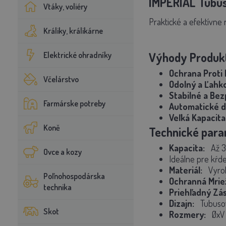
IMPERIAL Tubus
Vtáky, voliéry
Praktické a efektívne 
Králiky, králikárne
Výhody Produk
Elektrické ohradníky
Ochrana Proti 
Včelárstvo
Odolný a Ľahko
Stabilné a Bez
Farmárske potreby
Automatické d
Veľká Kapacita
Koně
Technické para
Kapacita:
Až 3
Ovce a kozy
Ideálne pre kŕde
Materiál:
Vyro
Poľnohospodárska
Ochranná Mrie
technika
Priehľadný Zás
Dizajn:
Tubuso
Skot
Rozmery:
ØxV