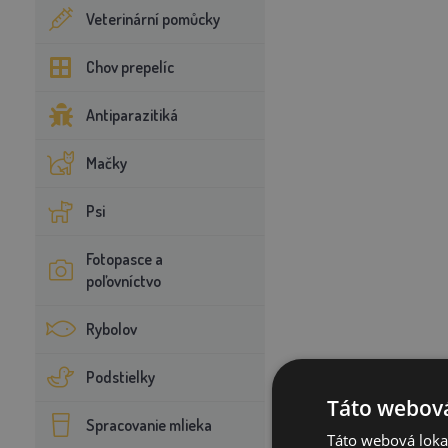
Veterinární pomůcky
Chov prepelíc
Antiparazitiká
Mačky
Psi
Fotopasce a
poľovníctvo
Rybolov
Podstielky
Táto webová
Spracovanie mlieka
Táto webová lokal