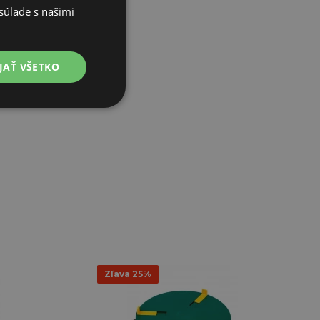
súlade s našimi
JAŤ VŠETKO
Zľava 25%