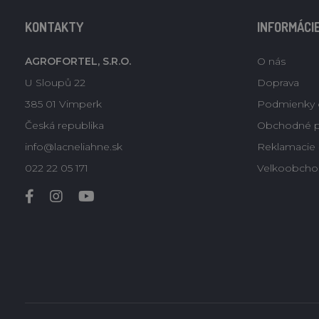
KONTAKTY
INFORMÁCI
AGROFORTEL, S.R.O.
O nás
U Sloupů 22
Doprava
385 01 Vimperk
Podmienky 
Česká republika
Obchodné 
info@lacneliahne.sk
Reklamacie -
022 22 05 171
Velkoobcho