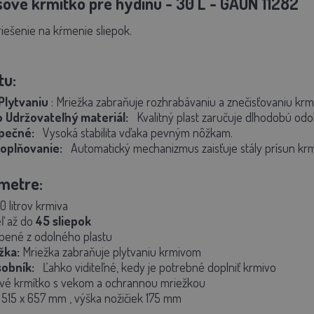
ové krmítko pre hydinu - 30 L - GAUN 11282
riešenie na kŕmenie sliepok.
tu:
Plytvaniu
:
Mriežka zabraňuje rozhrabávaniu a znečisťovaniu krm
 Udržovateľný materiál:
Kvalitný plast zaručuje dlhodobú od
pečné:
Vysoká stabilita vďaka pevným nôžkam.
oplňovanie:
Automatický mechanizmus zaisťuje stály prísun krm
metre:
0 litrov krmiva
ľ až do
4
5 sliepok
bené z odolného plastu
žka:
Mriežka zabraňuje plytvaniu krmivom
obník:
Ľahko viditeľné, kedy je potrebné doplniť krmivo
vé krmítko s vekom a ochrannou mriežkou
 515 x 657 mm
, výška nožičiek 175 mm