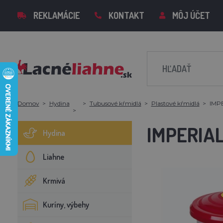
REKLAMÁCIE
KONTAKT
MÔJ ÚČET
Domov
Hydina
Tubusové kŕmidlá
Plastové kŕmidlá
IMPE
IMPERIAL
Hydina
Liahne
Krmivá
Kuríny, výbehy