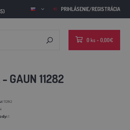
PRIHLÁSENIE/REGISTRÁCIA
15)
0 ks - 0,00€
 - GAUN 11282
u:
11282
N
ody:
1