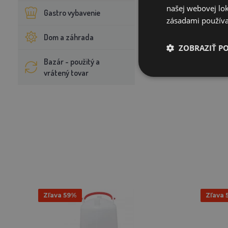
našej webovej lok
Gastro vybavenie
zásadami používa
Dom a záhrada
ZOBRAZIŤ P
Bazár - použitý a
vrátený tovar
Zľava 59%
Zľava 