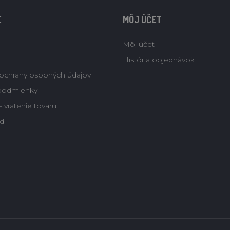
E
MÔJ ÚČET
Môj účet
História objednávok
ochrany osobných údajov
podmienky
 vratenie tovaru
d