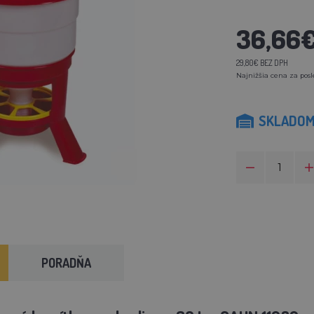
36,66
29,80€ BEZ DPH
Najnižšia cena za posl
SKLADO
PORADŇA