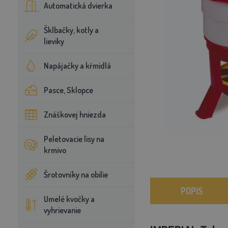
Automatická dvierka
Šklbačky, kotly a
lieviky
Napájačky a kŕmidlá
Pasce, Sklopce
Znáškovej hniezda
Peletovacie lisy na
krmivo
Šrotovníky na obilie
POPIS
Umelé kvočky a
vyhrievanie