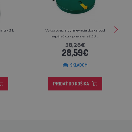
nu - 3 L
Vykurovacia vyhrievacia doska pod
napájačku - priemer až 30 ...
38,28€
28,59€
SKLADOM
PRIDAŤ DO KOŠÍKA