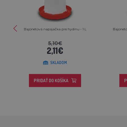
Bajonetová napájačka pre hydinu - 1 L
Bajoneto
5,10€
2,11€
SKLADOM
PRIDAŤ DO KOŠÍKA
P