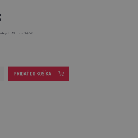
€
edných 30 dní - 36,66€
M
PRIDAŤ DO KOŠÍKA