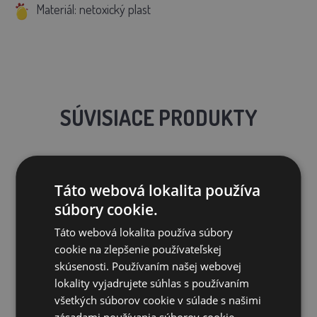
Materiál: netoxický plast
SÚVISIACE PRODUKTY
Táto webová lokalita používa
Zľava 47%
súbory cookie.
Táto webová lokalita používa súbory
cookie na zlepšenie používateľskej
skúsenosti. Používaním našej webovej
lokality vyjadrujete súhlas s používaním
všetkých súborov cookie v súlade s našimi
Bajonetová napájačka pre hydinu - 6 L
zásadami používania súborov cookie.