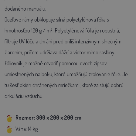
dodaného manuálu.
Oceľové rámy obklopuje silná polyetylénová fólia s
hmotnosťou 120 g / m². Polyetylénová fólia je robustná,
filtruje UV lúče a chráni pred príliš intenzívnym slnečným
žiarením, pričom udržiava dážď a vietor mimo rastliny.
Fóliovník je možné otvoriť pomocou dvoch zipsov
umiestnených na boku, ktoré umožňujú zrolovanie fólie. Je
tu šesť okien chránených mriežkami, ktoré zaisťujú dobrú
cirkuláciu vzduchu.
Rozmer: 300 x 200 x 200 cm
Váha: 14 kg