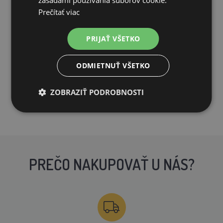
Prečítať viac
8,68€
4,64€
PRIJAŤ VŠETKO
OČAKÁVAME: 22.08.
ODMIETNUŤ VŠETKO
PRIDAŤ DO KOŠÍKA
ZOBRAZIŤ PODROBNOSTI
PREČO NAKUPOVAŤ U NÁS?