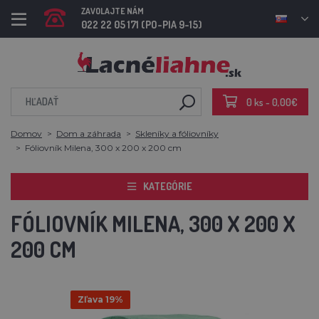
ZAVOLAJTE NÁM
022 22 05 171 (PO-PIA 9-15)
0 ks - 0,00€
Domov
Dom a záhrada
Skleníky a fóliovníky
Fóliovník Milena, 300 x 200 x 200 cm
KATEGÓRIE
FÓLIOVNÍK MILENA, 300 X 200 X
200 CM
Zľava 19%