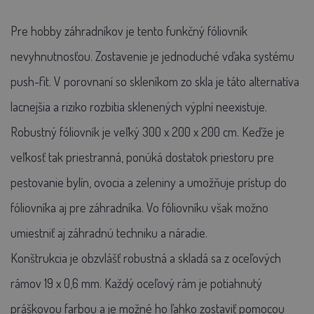
Pre hobby záhradníkov je tento funkčný fóliovník
nevyhnutnosťou. Zostavenie je jednoduché vďaka systému
push-fit. V porovnaní so skleníkom zo skla je táto alternatíva
lacnejšia a riziko rozbitia sklenených výplní neexistuje.
Robustný fóliovník je veľký 300 x 200 x 200 cm. Keďže je
veľkosť tak priestranná, ponúká dostatok priestoru pre
pestovanie bylín, ovocia a zeleniny a umožňuje prístup do
fóliovníka aj pre záhradníka. Vo fóliovníku však možno
umiestniť aj záhradnú techniku a náradie.
Konštrukcia je obzvlášť robustná a skladá sa z oceľových
rámov 19 x 0,6 mm. Každý oceľový rám je potiahnutý
práškovou farbou a je možné ho ľahko zostaviť pomocou