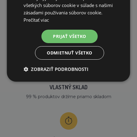
všetkých súborov cookie v súlade s našimi
zásadami používania súborov cookie.
Prečítať viac
DOPRAVA ZDARMA
PRIJAŤ VŠETKO
na všetky objednávky od 200€ vrátane DPH.
ODMIETNUŤ VŠETKO
ZOBRAZIŤ PODROBNOSTI
VLASTNÝ SKLAD
99 % produktov držíme priamo skladom