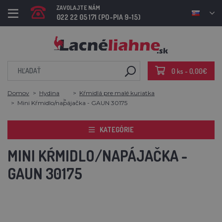
ZAVOLAJTE NÁM
022 22 05 171 (PO-PIA 9-15)
0 ks - 0,00€
Domov
Hydina
Kŕmidlá pre malé kuriatka
Mini Kŕmidlo/napájačka - GAUN 30175
KATEGÓRIE
MINI KŔMIDLO/NAPÁJAČKA -
GAUN 30175