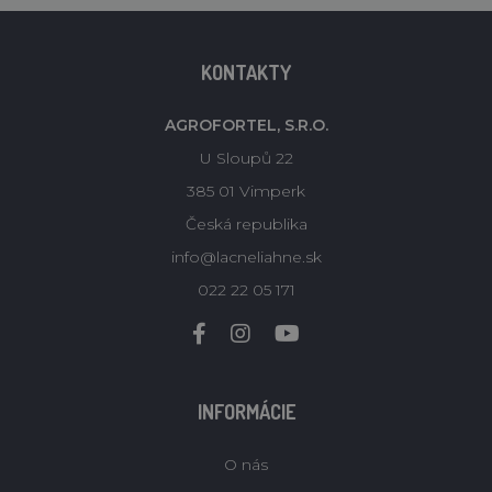
KONTAKTY
AGROFORTEL, S.R.O.
U Sloupů 22
385 01 Vimperk
Česká republika
info@lacneliahne.sk
022 22 05 171
INFORMÁCIE
O nás