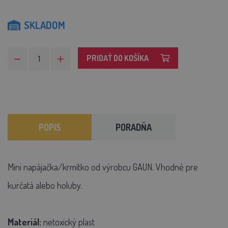
SKLADOM
PRIDAŤ DO KOŠÍKA
POPIS
PORADŇA
Mini napájačka/krmítko od výrobcu GAUN. Vhodné pre
kurčatá alebo holuby.
Materiál:
netoxický plast