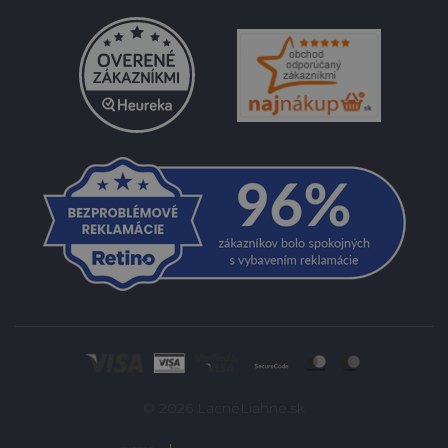
© 2026 LacnéLiahne.sk