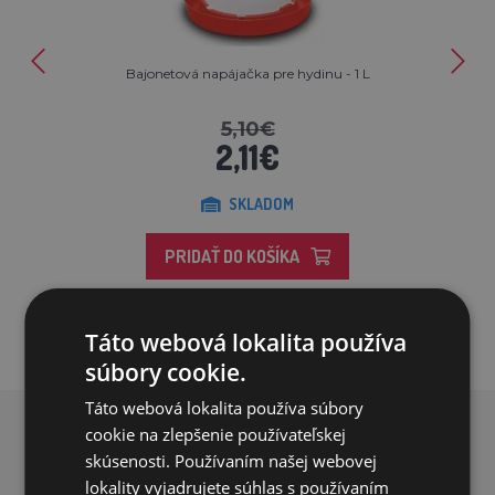
Bajonetová napájačka pre hydinu - 1 L
5,10€
2,11€
SKLADOM
PRIDAŤ DO KOŠÍKA
Táto webová lokalita používa
súbory cookie.
Táto webová lokalita používa súbory
cookie na zlepšenie používateľskej
PREČO NAKUPOVAŤ U NÁS?
skúsenosti. Používaním našej webovej
lokality vyjadrujete súhlas s používaním