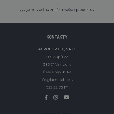
´
vyvíjame vlastnú značku našich produktov
KONTAKTY
AGROFORTEL, S.R.O.
U Sloupů 22
385 01 Vimperk
Česká republika
info@lacneliahne.sk
022 22 05 171