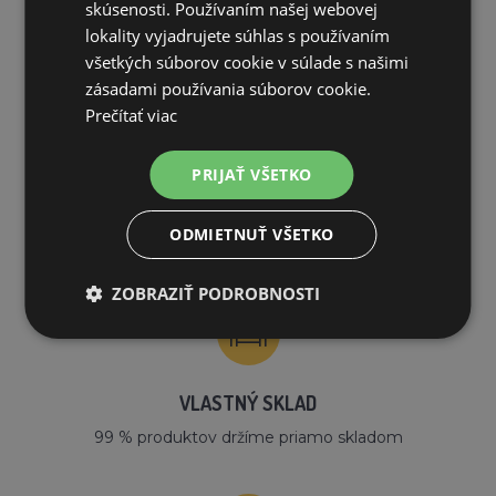
skúsenosti. Používaním našej webovej
lokality vyjadrujete súhlas s používaním
PREČO NAKUPOVAŤ U NÁS?
všetkých súborov cookie v súlade s našimi
zásadami používania súborov cookie.
Prečítať viac
PRIJAŤ VŠETKO
DOPRAVA ZDARMA
ODMIETNUŤ VŠETKO
na všetky objednávky od 200€ vrátane DPH.
ZOBRAZIŤ PODROBNOSTI
VLASTNÝ SKLAD
99 % produktov držíme priamo skladom