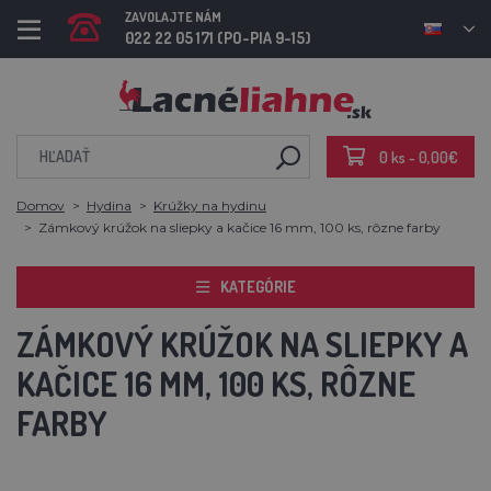
ZAVOLAJTE NÁM
022 22 05 171 (PO-PIA 9-15)
0 ks - 0,00€
Domov
Hydina
Krúžky na hydinu
Zámkový krúžok na sliepky a kačice 16 mm, 100 ks, rôzne farby
KATEGÓRIE
ZÁMKOVÝ KRÚŽOK NA SLIEPKY A
KAČICE 16 MM, 100 KS, RÔZNE
FARBY