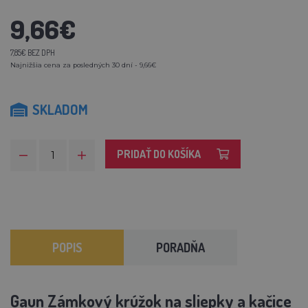
9,66€
7,85€ BEZ DPH
Najnižšia cena za posledných 30 dní - 9,66€
SKLADOM
PRIDAŤ DO KOŠÍKA
POPIS
PORADŇA
Gaun Zámkový krúžok na sliepky a kačice