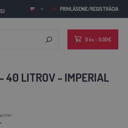
PRIHLÁSENIE/REGISTRÁCIA
15)
0 ks - 0,00€
 40 LITROV - IMPERIAL
u:
11081
N