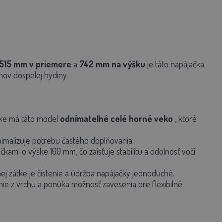
515 mm v priemere
a
742 mm na výšku
je táto napájačka
ov dospelej hydiny.
ačke má táto model
odnímateľné celé horné veko
, ktoré
nimalizuje potrebu častého doplňovania.
kami o výške 160 mm, čo zaisťuje stabilitu a odolnosť voči
j zátke je čistenie a údržba napájačky jednoduché.
ie z vrchu a ponúka možnosť zavesenia pre flexibilné