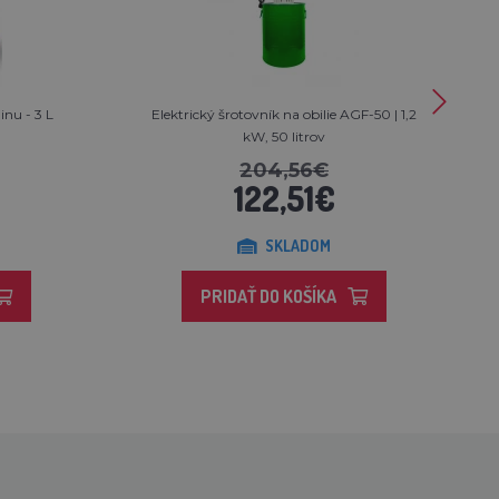
nu - 3 L
Elektrický šrotovník na obilie AGF-50 | 1,2
kW, 50 litrov
204,56€
122,51€
SKLADOM
PRIDAŤ DO KOŠÍKA