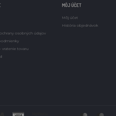
E
MÔJ ÚČET
Môj účet
História objednávok
ochrany osobných údajov
podmienky
 vratenie tovaru
d