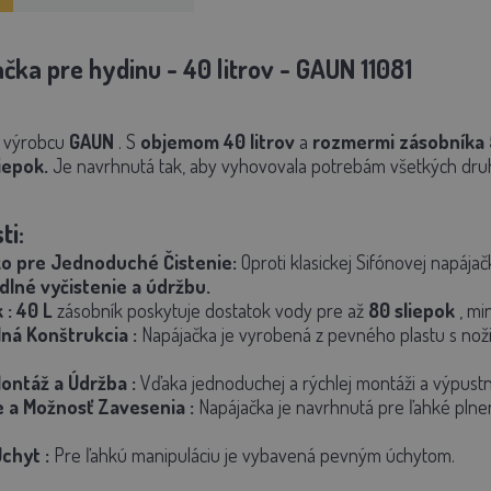
čka pre hydinu - 40 litrov - GAUN 11081
d výrobcu
GAUN
. S
objemom 40 litrov
a
rozmermi zásobníka 
iepok.
Je navrhnutá tak, aby vyhovovala potrebám všetkých druh
ti:
ko pre Jednoduché Čistenie:
Oproti klasickej Sifónovej napáj
lné vyčistenie a údržbu.
k
:
40 L
zásobník poskytuje dostatok vody pre až
80 sliepok
, mi
lná Konštrukcia
:
Napájačka je vyrobená z pevného plastu s nožič
ontáž a Údržba
:
Vďaka jednoduchej a rýchlej montáži a výpustne
e a Možnosť Zavesenia
:
Napájačka je navrhnutá pre ľahké plnen
Úchyt
:
Pre ľahkú manipuláciu je vybavená pevným úchytom.