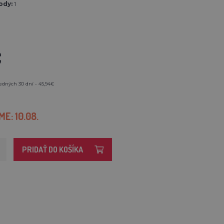
ody:
1
€
edných 30 dní - 45,94€
E: 10.08.
PRIDAŤ DO KOŠÍKA