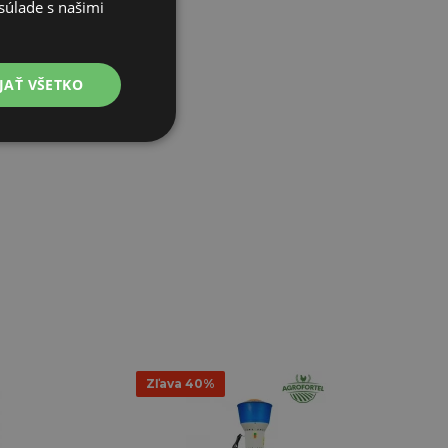
súlade s našimi
JAŤ VŠETKO
Zľava 40%