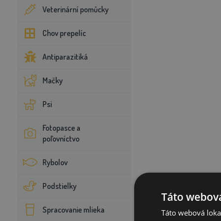
Veterinární pomůcky
Chov prepelíc
Antiparazitiká
Mačky
Psi
Fotopasce a
poľovníctvo
Rybolov
Podstielky
Táto webová
Spracovanie mlieka
Táto webová lokal