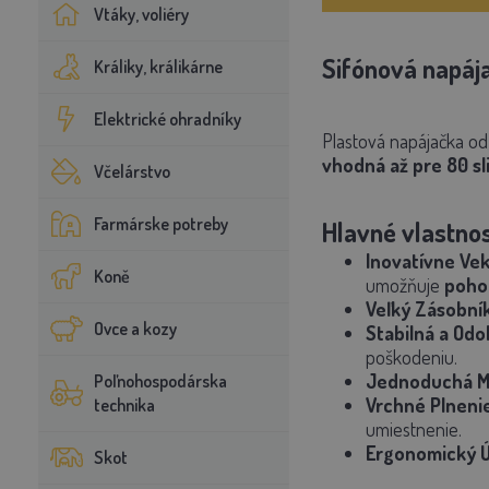
Vtáky, voliéry
Sifónová napája
Králiky, králikárne
Elektrické ohradníky
Plastová napájačka o
vhodná až pre 80 sl
Včelárstvo
Farmárske potreby
Hlavné vlastnos
Inovatívne Ve
Koně
umožňuje
pohod
Veľký Zásobní
Ovce a kozy
Stabilná a Odo
poškodeniu.
Jednoduchá M
Poľnohospodárska
Vrchné Plneni
technika
umiestnenie.
Ergonomický 
Skot