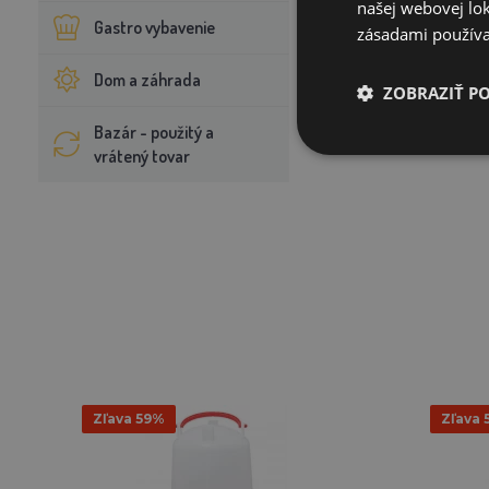
našej webovej lok
Gastro vybavenie
zásadami používa
Dom a záhrada
ZOBRAZIŤ P
Bazár - použitý a
vrátený tovar
Zľava 59%
Zľava 