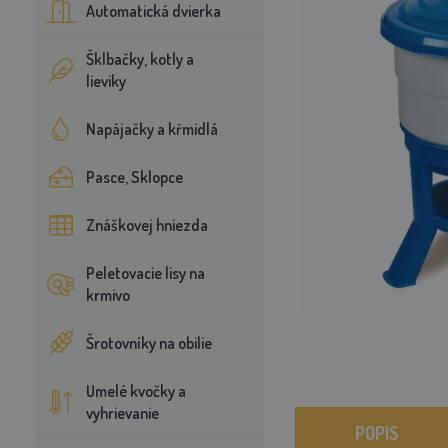
Automatická dvierka
Šklbačky, kotly a
lieviky
Napájačky a kŕmidlá
Pasce, Sklopce
Znáškovej hniezda
Peletovacie lisy na
krmivo
Šrotovníky na obilie
Umelé kvočky a
vyhrievanie
POPIS