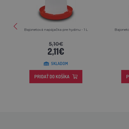
Bajonetová napájačka pre hydinu - 1 L
Bajoneto
5,10€
2,11€
SKLADOM
PRIDAŤ DO KOŠÍKA
P