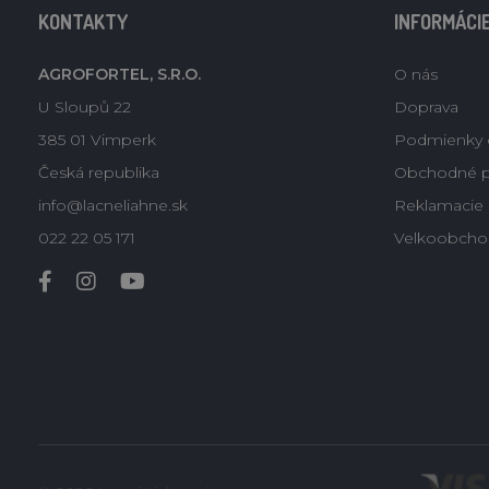
KONTAKTY
INFORMÁCI
AGROFORTEL, S.R.O.
O nás
U Sloupů 22
Doprava
385 01 Vimperk
Podmienky 
Česká republika
Obchodné 
info@lacneliahne.sk
Reklamacie -
022 22 05 171
Velkoobcho