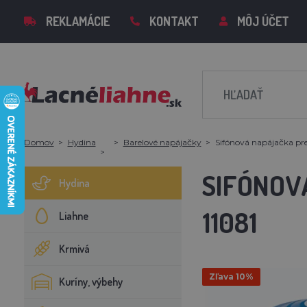
REKLAMÁCIE
KONTAKT
MÔJ ÚČET
Domov
Hydina
Barelové napájačky
Sifónová napájačka pre
SIFÓNOVÁ
Hydina
11081
Liahne
Krmivá
Zľava 10%
Kuríny, výbehy