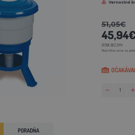
Vernostné b
51,05€
45,94
37,35€ BEZ DPH
Najnižšia cena za posl
OČAKÁVAM
PORADŇA