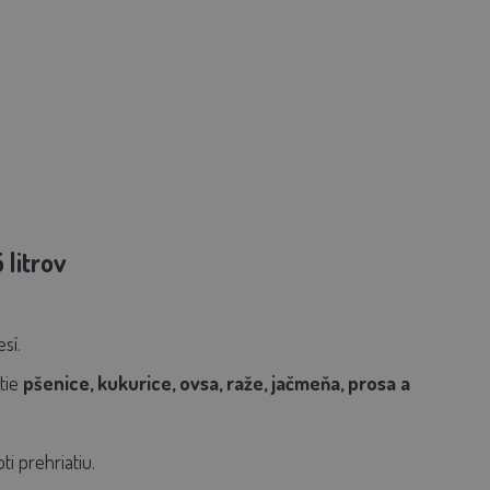
 litrov
sí.
tie
pšenice, kukurice, ovsa, raže, jačmeňa, prosa a
i prehriatiu.