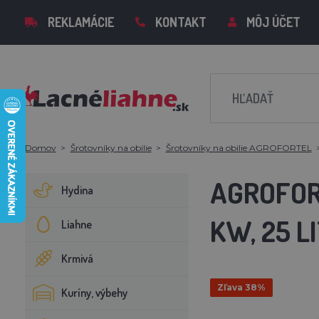
REKLAMÁCIE
KONTAKT
MÔJ ÚČET
Domov
Šrotovníky na obilie
Šrotovníky na obilie AGROFORTEL
AGROFORT
Hydina
KW, 25 L
Liahne
Krmivá
Zľava 38%
Kuríny, výbehy