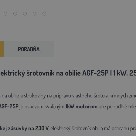
PORADŇA
trický šrotovník na obilie AGF-25P | 1 kW, 25
k
na obilie a strukoviny na prípravu vlastného šrotu a kŕmnych zme
 AGF-25P
je osadzom kvalitným
1kW
motorom
pre pohodlné mle
ckej zásuvky na 230 V,
elektrický šrotovník obilia má ochranu prot