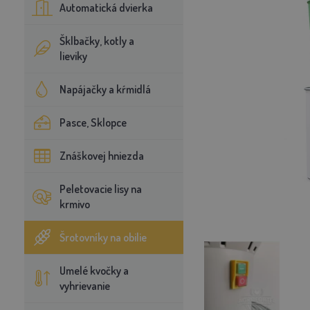
Automatická dvierka
Šklbačky, kotly a
lieviky
Napájačky a kŕmidlá
Pasce, Sklopce
Znáškovej hniezda
Peletovacie lisy na
krmivo
Šrotovníky na obilie
Umelé kvočky a
vyhrievanie