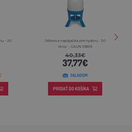
nu - 20
Sifónová napájačka pre hydinu - 30
litrov - GAUN 10895
40,33€
37,77€
E
SKLADOM
PRIDAŤ DO KOŠÍKA