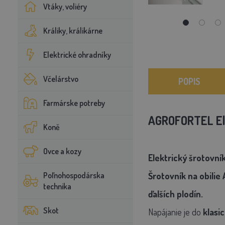
Vtáky, voliéry
Králiky, králikárne
Elektrické ohradníky
Včelárstvo
POPIS
Farmárske potreby
AGROFORTEL Elek
Koně
Ovce a kozy
Elektrický šrotovní
Poľnohospodárska
Šrotovník na obilie
technika
ďalších plodín.
Skot
Napájanie je do
klasi