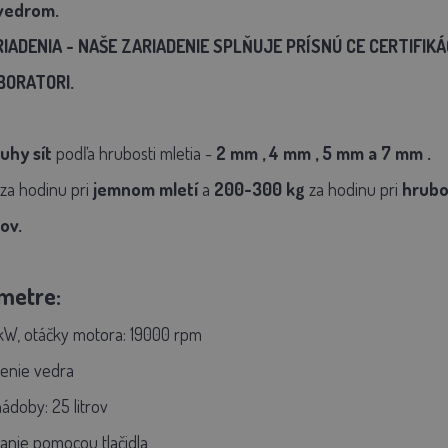
 vedrom.
IADENIA - NAŠE ZARIADENIE SPLŇUJE PRÍSNÚ CE CERTIFIK
BORATORI.
uhy sít
podľa hrubosti mletia -
2 mm
,
4 mm
,
5 mm
a
7 mm
.
za hodinu pri
jemnom mletí
a
200-300 kg
za hodinu pri
hrubo
rov.
metre:
kW, otáčky motora: 19000 rpm
enie vedra
ádoby: 25 litrov
anie pomocou tlačidla