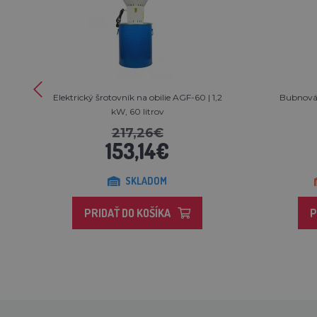
Elektrický šrotovník na obilie AGF-60 | 1,2
Bubnová 
kW, 60 litrov
217,26€
153,14€
SKLADOM
PRIDAŤ DO KOŠÍKA
P