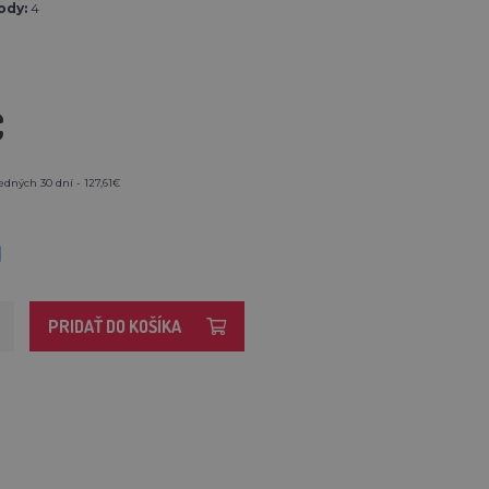
ody:
4
€
edných 30 dní - 127,61€
M
PRIDAŤ DO KOŠÍKA