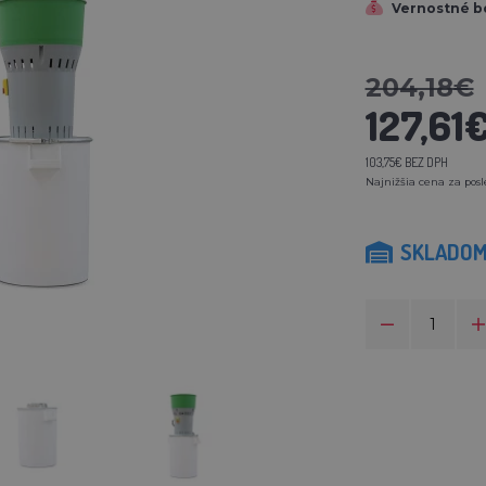
Vernostné b
204,18€
127,61
103,75€ BEZ DPH
Najnižšia cena za posl
SKLADO