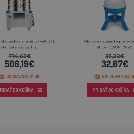
škubačka na hydinu - veľkosť L
Sifónová napájačka pre hydi
- kurčatá, kačice, hu...
litrov - GAUN 10890
714,63€
35,22€
506,19€
32,67€
OČAKÁVAME: 21.08.
NIE JE NA SKLAD
RIDAŤ DO KOŠÍKA
PRIDAŤ DO KOŠÍKA