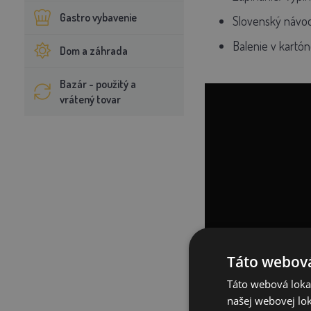
Gastro vybavenie
Slovenský návod
Balenie v kartón
Dom a záhrada
Bazár - použitý a
vrátený tovar
Táto webová
Táto webová lokal
našej webovej lok