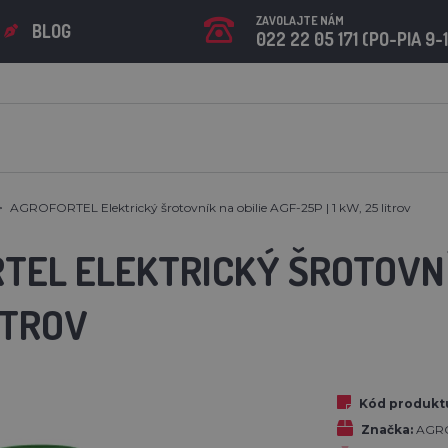
ZAVOLAJTE NÁM
BLOG
022 22 05 171 (PO-PIA 9-
AGROFORTEL Elektrický šrotovník na obilie AGF-25P | 1 kW, 25 litrov
EL ELEKTRICKÝ ŠROTOVNÍK 
ITROV
Kód produkt
Značka:
AGR