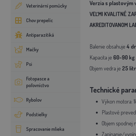
Verzia s plastovým
Veterinární pomůcky
VEĽMI KVALITNÉ ZAR
Chov prepelíc
AKREDITOVANOM LA
Antiparazitiká
Balenie obsahuje
4 dr
Mačky
Kapacita je
60-90
kg
Psi
Objem vedra je
25 lit
Fotopasce a
poľovníctvo
Technické para
Rybolov
Výkon motora: 1
Plastové preved
Podstielky
Objem spodnej n
Spracovanie mlieka
Zapínanie/vypín