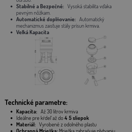
Stabilné a Bezpečné:
Vysoká stabilita vďaka
pevným nôžkam.
Automatické doplňovanie:
Automatický
mechanizmus zaisťuje stály prísun krmiva.
Veľká Kapacita
Technické parametre:
Kapacita:
Až 30 litrov krmiva
Ideálne pre kŕdeľ až do
4
5 sliepok
Materiál:
Vyrobené z odolného plastu
Ochranná Mriežka:
Mriežka zabraňuje plytvaniu