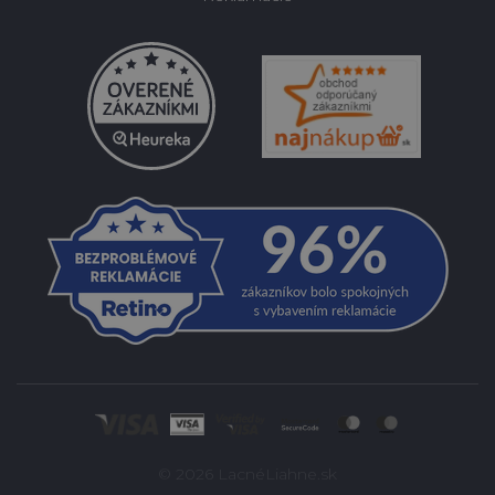
© 2026 LacnéLiahne.sk