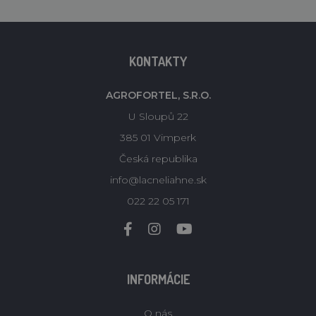
KONTAKTY
AGROFORTEL, S.R.O.
U Sloupů 22
385 01 Vimperk
Česká republika
info@lacneliahne.sk
022 22 05 171
INFORMÁCIE
O nás