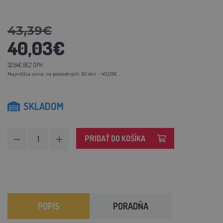
43,39€
40,03€
32,54€ BEZ DPH
Najnižšia cena za posledných 30 dní - 40,03€
SKLADOM
PRIDAŤ DO KOŠÍKA
POPIS
PORADŇA