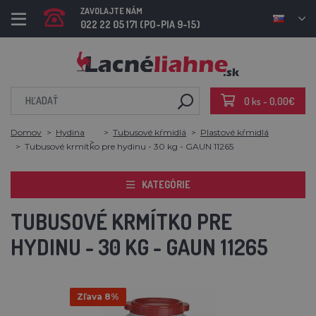
ZAVOLAJTE NÁM
022 22 05 171 (PO-PIA 9-15)
0 ks - 0,00€
Domov
Hydina
Tubusové kŕmidlá
Plastové kŕmidlá
Tubusové krmítko pre hydinu - 30 kg - GAUN 11265
KATEGÓRIE
TUBUSOVÉ KRMÍTKO PRE
HYDINU - 30 KG - GAUN 11265
Zľava 8%