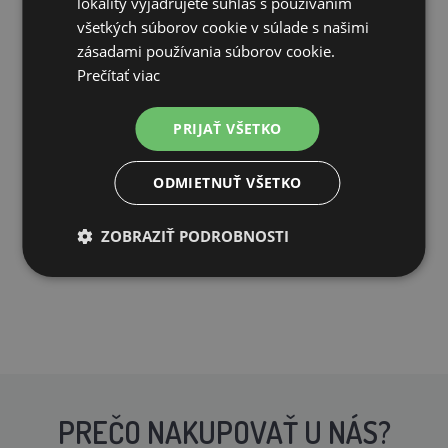
lokality vyjadrujete súhlas s používaním
všetkých súborov cookie v súlade s našimi
zásadami používania súborov cookie.
Prečítať viac
Bajonetová napájačka pre hydinu - 1 L
PRIJAŤ VŠETKO
5,10€
2,11€
ODMIETNUŤ VŠETKO
SKLADOM
ZOBRAZIŤ PODROBNOSTI
PRIDAŤ DO KOŠÍKA
PREČO NAKUPOVAŤ U NÁS?