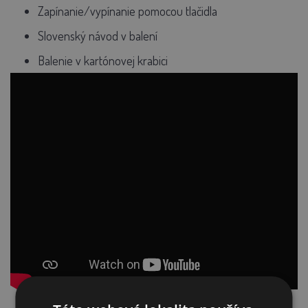
Zapínanie/vypínanie pomocou tlačidla
Slovenský návod v balení
Balenie v kartónovej krabici