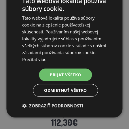
Táto webová lokalita používa
súbory cookie.
Táto webová lokalita používa súbory
SÚVISIACE PRODUKTY
cookie na zlepšenie používateľskej
skúsenosti. Používaním našej webovej
lokality vyjadrujete súhlas s používaním
všetkých súborov cookie v súlade s našimi
zásadami používania súborov cookie.
Zľava 48%
Prečítať viac
PRIJAŤ VŠETKO
ODMIETNUŤ VŠETKO
Elektrický šrotovník na obilie AGF-60 | 1,2 kW, 60 litrov
ZOBRAZIŤ PODROBNOSTI
217,26€
112,30€