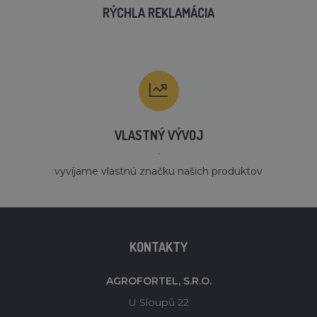
RÝCHLA REKLAMÁCIA
VLASTNÝ VÝVOJ
´
vyvíjame vlastnú značku našich produktov
KONTAKTY
AGROFORTEL, S.R.O.
U Sloupů 22