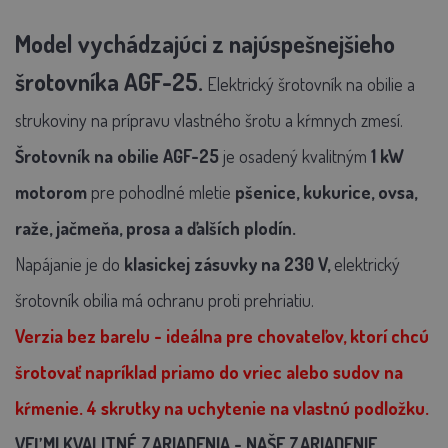
Model vychádzajúci z najúspešnejšieho
šrotovníka AGF-25.
Elektrický šrotovník
na obilie a
strukoviny na prípravu vlastného šrotu a kŕmnych zmesí.
Šrotovník na obilie AGF-25
je osadený kvalitným
1 kW
motorom
pre pohodlné mletie
pšenice, kukurice, ovsa,
raže, jačmeňa, prosa a ďalších plodín.
Napájanie je do
klasickej zásuvky na 230 V,
elektrický
šrotovník obilia má ochranu proti prehriatiu.
Verzia bez barelu - ideálna pre chovateľov, ktorí chcú
šrotovať napríklad priamo do vriec alebo sudov na
kŕmenie. 4 skrutky na uchytenie na vlastnú podložku.
VEĽMI KVALITNÉ ZARIADENIA - NAŠE ZARIADENIE