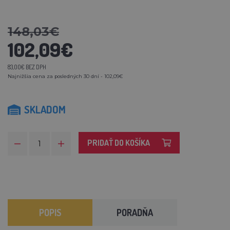
148,03€
102,09€
83,00€ BEZ DPH
Najnižšia cena za posledných 30 dní - 102,09€
SKLADOM
PRIDAŤ DO KOŠÍKA
POPIS
PORADŇA