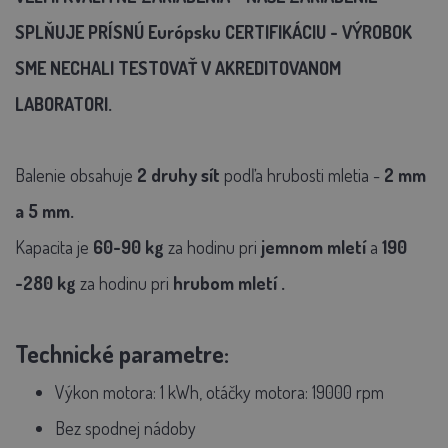
SPLŇUJE PRÍSNÚ Európsku CERTIFIKÁCIU - VÝROBOK
SME NECHALI TESTOVAŤ V AKREDITOVANOM
LABORATORI.
Balenie obsahuje
2 druhy sít
podľa hrubosti mletia -
2 mm
a
5
mm.
Kapacita je
60-90 kg
za hodinu pri
jemnom mletí
a
190
-280 kg
za hodinu pri
hrubom mletí
.
Technické parametre:
Výkon motora: 1 kWh, otáčky motora: 19000 rpm
Bez spodnej nádoby