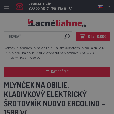
ZAVOLAJTE NÁM
022 22 05 171 (PO-PIA 9-15)
0 ks - 0,00€
Domov
Šrotovníky na obilie
Talianske šrotovníky obilia NOVITAL
Mlynček na obilie, kladivkový elektrický šrotovník NUOVO
ERCOLINO – 1500 W
KATEGÓRIE
MLYNČEK NA OBILIE,
KLADIVKOVÝ ELEKTRICKÝ
ŠROTOVNÍK NUOVO ERCOLINO –
1500 W