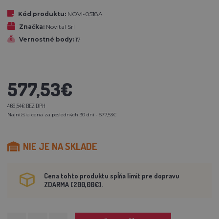
Kód produktu:
NOVI-0518A
Značka:
Novital Srl
Vernostné body:
17
577,53€
469,54€ BEZ DPH
Najnižšia cena za posledných 30 dní - 577,53€
NIE JE NA SKLADE
Cena tohto produktu spĺňa limit pre dopravu
ZDARMA (200,00€).