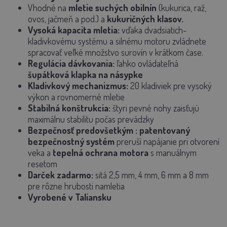
Vhodné na
mletie suchých obilnín
(kukurica, raž,
ovos, jačmeň a pod.) a
kukuričných klasov.
Vysoká kapacita mletia:
vďaka dvadsiatich-
kladivkovému systému a silnému motoru zvládnete
spracovať veľké množstvo surovín v krátkom čase.
Regulácia dávkovania:
ľahko ovládateľná
šupátková klapka na násypke
Kladivkový mechanizmus:
20 kladiviek pre vysoký
výkon a rovnomerné mletie
Stabilná konštrukcia:
štyri pevné nohy zaisťujú
maximálnu stabilitu počas prevádzky
Bezpečnosť predovšetkým
: patentovaný
bezpečnostný systém
preruší napájanie pri otvorení
veka a
tepelná ochrana motora
s manuálnym
resetom
Darček zadarmo:
sitá 2,5 mm, 4 mm, 6 mm a 8 mm
pre rôzne hrubosti namletia
Vyrobené v Taliansku