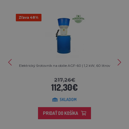
Zľava 48%
Elektrický šrotovník na obilie AGF-60 | 1,2 kW, 60 litrov
217,26€
112,30€
SKLADOM
PRIDAŤ DO KOŠÍKA