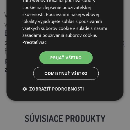
Táto webová lokalita používa súbory
cookie na zlepšenie používateľskej
Vďaka dvadsiatim kladivkám a vysoko
skúsenosti. Používaním našej webovej
lokality vyjadrujete súhlas s používaním
výkonnému motoru sa šrotovník
NUOVO
všetkých súborov cookie v súlade s našimi
ERCOLINO od Talianskeho výrobcu Novital
zásadami používania súborov cookie.
stane nepostrádateľným pomocníkom na Vašej
Prečítať viac
farme -
objednajte si ho ešte dnes a
PRIJAŤ VŠETKO
pripravte pre Váš chov tie najlepšie kŕmne
zmesi!
ODMIETNUŤ VŠETKO
ZOBRAZIŤ PODROBNOSTI
SÚVISIACE PRODUKTY