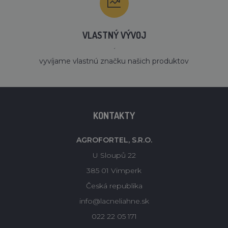
VLASTNÝ VÝVOJ
´
vyvíjame vlastnú značku našich produktov
KONTAKTY
AGROFORTEL, S.R.O.
U Sloupů 22
385 01 Vimperk
Česká republika
info@lacneliahne.sk
022 22 05 171