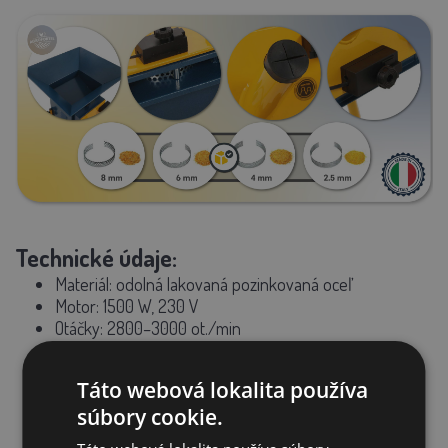
Technické údaje:
Materiál:
odolná lakovaná pozinkovaná oceľ
Motor:
1500 W, 230 V
Otáčky: 2800–3000 ot./min
Kapacita mletia (napr. kukurica):
60–360 kg/h - v
závislosti od hrubosti mletia
Táto webová lokalita používa
Rozmery: 54,5 × 60 × 60 cm
súbory cookie.
Hmotnosť: 30,8 kg