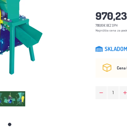
970,2
788,80€ BEZ DPH
Najnižšia cena za posl
SKLADO
Cena 