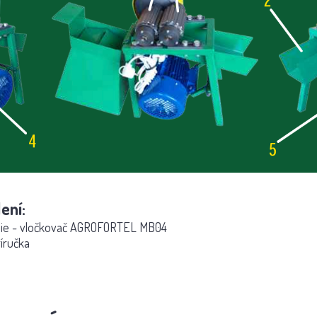
ení:
bilie - vločkovač AGROFORTEL MB04
ríručka