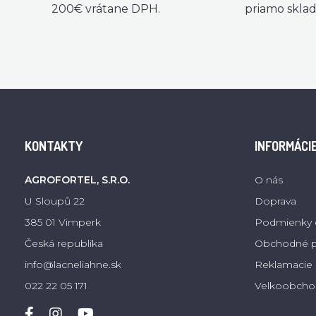
200€ vrátane DPH.
priamo skla
KONTAKTY
INFORMÁCI
AGROFORTEL, S.R.O.
O nás
U Sloupů 22
Doprava
385 01 Vimperk
Podmienky 
Česká republika
Obchodné 
info@lacneliahne.sk
Reklamacie -
022 22 05 171
Velkoobcho