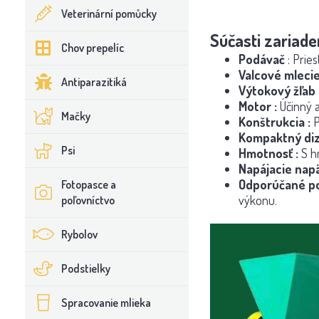
Veterinární pomůcky
Súčasti zariaden
Chov prepelíc
Podávač
: Prie
Valcové mlecie
Antiparazitiká
Výtokový žľab
Motor
:
Účinný a
Mačky
Konštrukcia
:
P
Kompaktný diz
Psi
Hmotnosť
:
S hm
Napájacie nap
Odporúčané po
Fotopasce a
výkonu.
poľovníctvo
Rybolov
Podstielky
Spracovanie mlieka