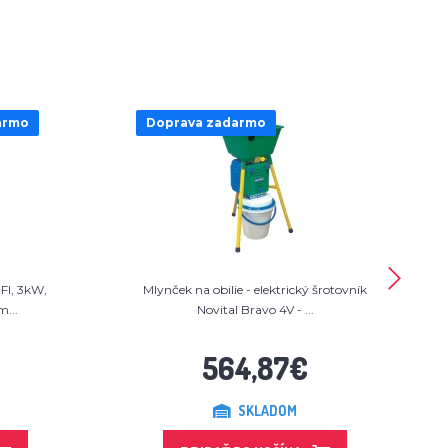
armo
Doprava zadarmo
FI, 3kW,
Mlynček na obilie - elektrický šrotovník
...
Novital Bravo 4V - ...
564,87€
SKLADOM