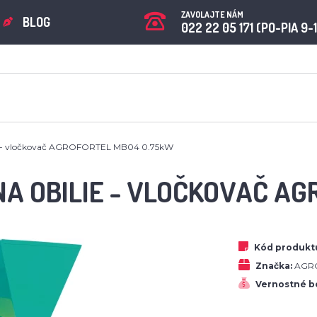
ZAVOLAJTE NÁM
BLOG
022 22 05 171 (PO-PIA 9-
ie - vločkovač AGROFORTEL MB04 0.75kW
NA OBILIE - VLOČKOVAČ A
Kód produkt
Značka:
AGRO
Vernostné b