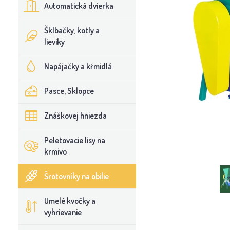
Automatická dvierka
Šklbačky, kotly a
lieviky
Napájačky a kŕmidlá
Pasce, Sklopce
Znáškovej hniezda
Peletovacie lisy na
krmivo
Šrotovníky na obilie
Umelé kvočky a
vyhrievanie