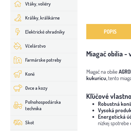
Vtáky, voliéry
Králiky, králikárne
POPIS
Elektrické ohradníky
Včelárstvo
Miagač obilia 
Farmárske potreby
Miagač na obilie
AGRO
Koně
kukuricu,
tento miaga
Ovce a kozy
Kľúčové vlastno
Poľnohospodárska
Robustná konš
technika
Vysoká produk
Energetická ú
Skot
nízkej spotrebe 