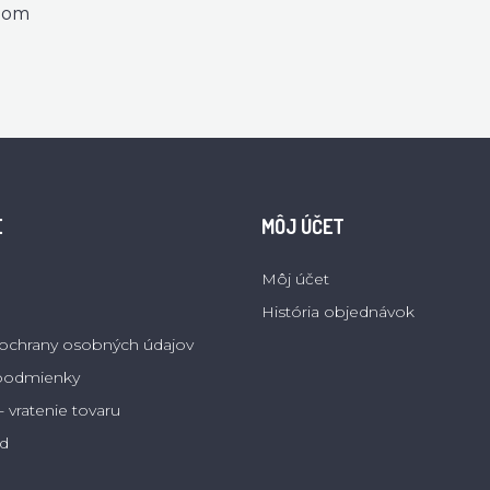
dom
E
MÔJ ÚČET
Môj účet
História objednávok
ochrany osobných údajov
podmienky
 vratenie tovaru
d