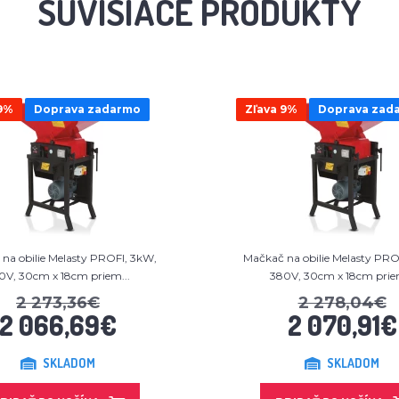
SÚVISIACE PRODUKTY
9%
Doprava zadarmo
Zľava 9%
Doprava zad
na obilie Melasty PROFI, 3kW,
Mačkač na obilie Melasty PRO
0V, 30cm x 18cm priem...
380V, 30cm x 18cm priem
2 273,36€
2 278,04€
2 066,69€
2 070,91€
SKLADOM
SKLADOM