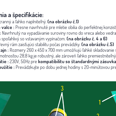
ia a špecifikácie:
stranný a ľahko naplniteľný.
(na obrázku č.1)
 valce
:
Presne navrhnuté pre mletie obilia do perfektnej konzist
:
Navrhnutý na vypadávanie suroviny rovno do vreca alebo vedra
 spoľahlivý so vstavaným vypínačom.
(na obrázku č. 4 a 6)
evný rám zaisťujúci stabilitu počas prevádzky.
(na obrázku č.5)
ajn
:
Rozmery 260 x 450 x 700 mm umožňujú ľahké skladovanie s
otnosťou 28,8 kg je robustný, ale zároveň ľahko premiestniteľný
ätie
:
230V, 50Hz pre
kompatibilitu so štandardnými zásuvka
užitie
:
Prevádzkujte po dobu jednej hodiny s 20-minútovou pres