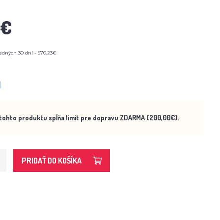
3€
edných 30 dní - 970,23€
M
tohto produktu spĺňa limit pre dopravu ZDARMA (200,00€).
PRIDAŤ DO KOŠÍKA