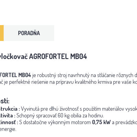
PORADŇA
- vločkovač AGROFORTEL MB04
FORTEL MB04
je robustný stroj navrhnutý na stláčanie rôznych d
č je perfektné riešenie na prípravu kvalitného krmiva pre vaše k
sti:
trukcia
:
Vyvinutá pre dlhú životnosť s použitím materiálov vysoke
tivita
:
Schopný spracovať 60 kg obilia za hodinu.
činnosť
:
S dostatočne výkonným motorom
0,75 kW
a prevádzko
energie.