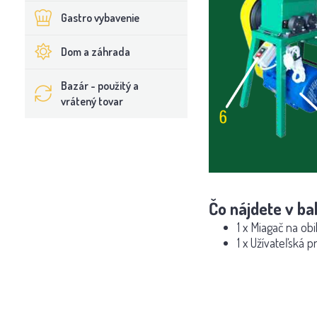
Gastro vybavenie
Dom a záhrada
Bazár - použitý a
vrátený tovar
Čo nájdete v bal
1 x Miagač na o
1 x Užívateľská p