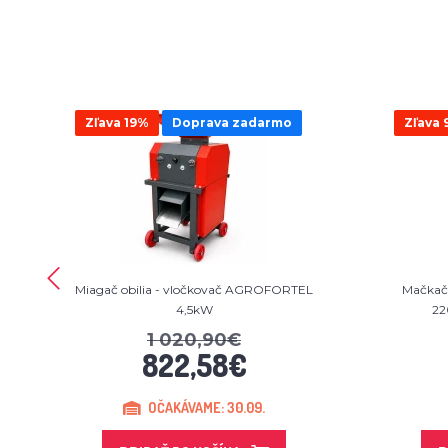
Zľava 19%
Doprava zadarmo
Zľava 
Miagač obilia - vločkovač AGROFORTEL
Mačkač 
4,5kW
22
1 020,90€
822,58€
OČAKÁVAME: 30.09.