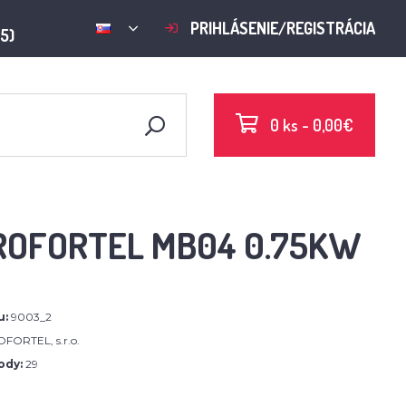
PRIHLÁSENIE/REGISTRÁCIA
15)
0 ks - 0,00€
GROFORTEL MB04 0.75KW
u:
9003_2
FORTEL, s.r.o.
ody:
29