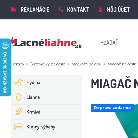
REKLAMÁCIE
KONTAKT
MÔJ ÚČET
Domov
Šrotovníky na obilie
Mačkače na obilí
Miagač na obil
MIAGAČ 
Hydina
Liahne
Doprava zadarmo
Krmivá
Kuríny, výbehy