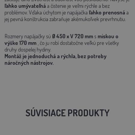
ľahko umývateľná
a čistenie je veľmi rýchle a bez
problémov. Vďaka úchytom je napájačka
ľahko prenosná
a
jej pevná konštrukcia zabraňuje akémukoľvek prevrhnutiu.
Rozmery napájačky sú
Ø 450 x V 720 mm
s
miskou o
výške 170 mm
, čo ju robí dostatočne veľkú pre všetky
druhy dospelej hydiny.
Montáž je jednoduchá a rýchla, bez potreby
náročných nástrojov.
SÚVISIACE PRODUKTY