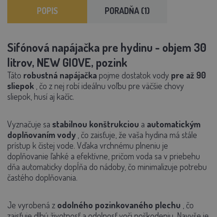
POPIS
PORADŇA (1)
Sifónová napájačka pre hydinu - objem 30
litrov, NEW GIOVE, pozink
Táto
robustná napájačka
pojme dostatok vody
pre až 90
sliepok
, čo z nej robí ideálnu voľbu pre väčšie chovy
sliepok, husí aj kačíc.
Vyznačuje sa
stabilnou konštrukciou
a
automatickým
doplňovaním vody
, čo zaisťuje, že vaša hydina má stále
prístup k čistej vode. Vďaka vrchnému plneniu je
doplňovanie ľahké a efektívne, pričom voda sa v priebehu
dňa automaticky dopĺňa do nádoby, čo minimalizuje potrebu
častého doplňovania.
Je vyrobená z
odolného pozinkovaného plechu
, čo
zaisťuje dlhú životnosť a odolnosť voči poškodeniu. Navyše je