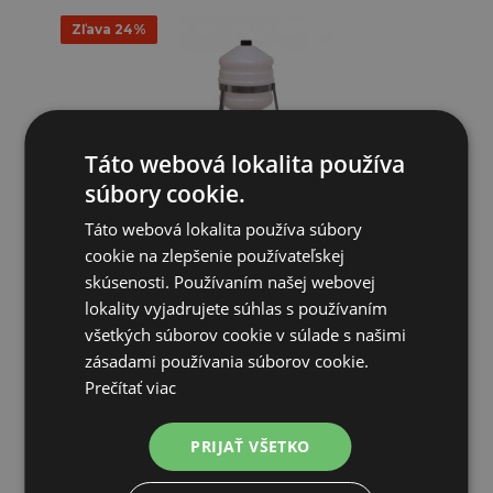
Zľava 24%
Táto webová lokalita používa
súbory cookie.
Sifónová napájačka pre hydinu - objem 30 litrov, NEW
Táto webová lokalita používa súbory
SATURNO...
cookie na zlepšenie používateľskej
40,33€
skúsenosti. Používaním našej webovej
30,63€
lokality vyjadrujete súhlas s používaním
všetkých súborov cookie v súlade s našimi
OČAKÁVAME: 22.08.
zásadami používania súborov cookie.
Prečítať viac
PRIDAŤ DO KOŠÍKA
PRIJAŤ VŠETKO