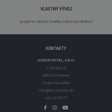
VLASTNÝ VÝVOJ
´
vyvíjame vlastnú značku našich produktov
KONTAKTY
AGROFORTEL, S.R.O.
U Sloupů 22
385 01 Vimperk
Česká republika
info@lacneliahne.sk
022 22 05 171