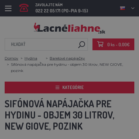
ZAVOLAJTE NÁM
022 22 05 171 (PO-PIA 9-15)
0 ks - 0,00€
Domov
Hydina
Barelové napájačky
Sifónová napájačka pre hydinu - objem 30 litrov, NEW GIOVE,
pozink
KATEGÓRIE
SIFÓNOVÁ NAPÁJAČKA PRE
HYDINU - OBJEM 30 LITROV,
NEW GIOVE, POZINK