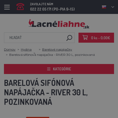
ZAVOLAJTE NÁM
022 22 05 171 (PO-PIA 9-15)
0 ks - 0,00€
Domov
Hydina
Barelové napájačky
Barelová sifónová napájačka - RIVER 30 L, pozinkovaná
KATEGÓRIE
BARELOVÁ SIFÓNOVÁ
NAPÁJAČKA - RIVER 30 L,
POZINKOVANÁ