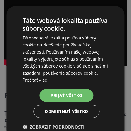
Táto webová lokalita používa
súbory cookie.
Táto webová lokalita používa súbory
cookie na zlepšenie používateľskej
skúsenosti. Používaním našej webovej
lokality vyjadrujete súhlas s používaním
všetkých súborov cookie v súlade s našimi
zásadami používania súborov cookie.
Prečítať viac
Prečo si vybrať tento model?
PRIJAŤ VŠETKO
ODMIETNUŤ VŠETKO
Táto napájačka
uľahčuje starostlivosť o hydinu
- stačí
raz
za čas doplniť vodu
do objemného zásobníka.
Problémy
so znečistenou vodou vďaka tejto napájačke
ZOBRAZIŤ PODROBNOSTI