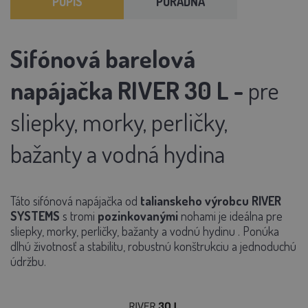
POPIS
PORADŇA
Sifónová barelová
napájačka RIVER 30 L -
pre
sliepky, morky, perličky,
bažanty a vodná hydina
Táto
sifónová napájačka
od
talianskeho výrobcu RIVER
SYSTEMS
s tromi
pozinkovanými
nohami je ideálna pre
sliepky, morky, perličky, bažanty a vodnú hydinu
.
Ponúka
dlhú životnosť a stabilitu,
robustnú konštrukciu a jednoduchú
údržbu.