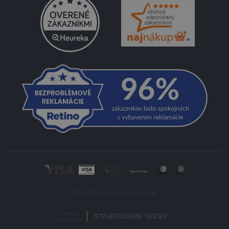
© 2026 LacnéLiahne.sk
CHCETE
TIEŽ WEB?