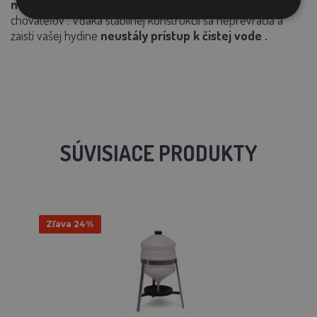
nezažijete
. Aj
deálna voľba pre hobby aj profesionálnych
chovateľov
. Vďaka stabilnej konštrukcii
sa neprevracia
a
zaistí vašej hydine
neustály prístup k čistej vode
.
SÚVISIACE PRODUKTY
Zľava 24%