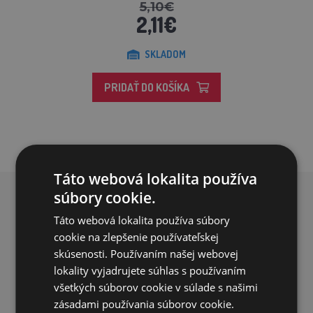
5,10€
2,11€
SKLADOM
PRIDAŤ DO KOŠÍKA
Táto webová lokalita používa
súbory cookie.
PREČO NAKUPOVAŤ U NÁS?
Táto webová lokalita používa súbory
cookie na zlepšenie používateľskej
skúsenosti. Používaním našej webovej
lokality vyjadrujete súhlas s používaním
všetkých súborov cookie v súlade s našimi
zásadami používania súborov cookie.