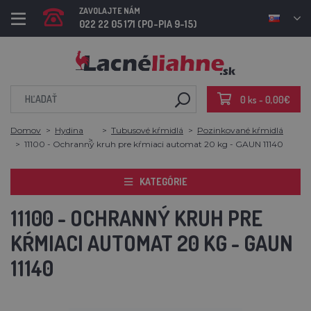
ZAVOLAJTE NÁM
022 22 05 171 (PO-PIA 9-15)
0 ks - 0,00€
Domov
Hydina
Tubusové kŕmidlá
Pozinkované kŕmidlá
11100 - Ochranný kruh pre kŕmiaci automat 20 kg - GAUN 11140
KATEGÓRIE
11100 - OCHRANNÝ KRUH PRE
KŔMIACI AUTOMAT 20 KG - GAUN
11140