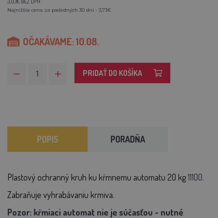
3,03€ BEZ DPH
Najnižšia cena za posledných 30 dní - 3,73€
OČAKÁVAME: 10.08.
PRIDAŤ DO KOŠÍKA
POPIS
PORADŇA
Plastový ochranný kruh ku kŕmnemu automatu 20 kg
11100
.
Zabraňuje vyhrabávaniu krmiva.
Pozor: kŕmiaci automat nie je súčasťou - nutné