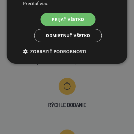
DOPRAVA ZDARMA
Prečítať viac
na všetky objednávky od 200€ vrátane DPH.
PRIJAŤ VŠETKO
ODMIETNUŤ VŠETKO
ZOBRAZIŤ PODROBNOSTI
VLASTNÝ SKLAD
99 % produktov držíme priamo skladom
RÝCHLE DODANIE