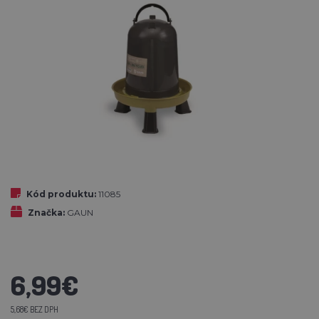
Kód produktu:
11085
Značka:
GAUN
6,99€
5,68€ BEZ DPH