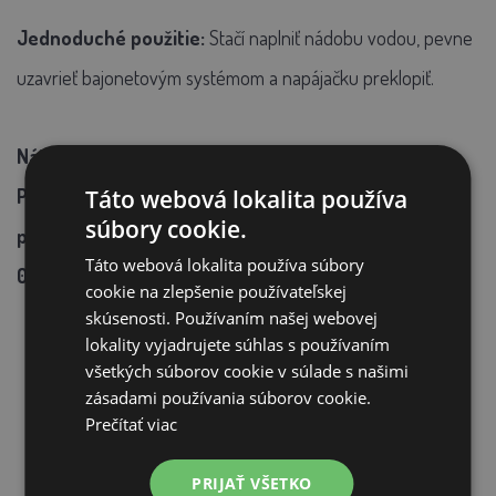
Jednoduché použitie:
Stačí naplniť nádobu vodou, pevne
uzavrieť bajonetovým systémom a napájačku preklopiť.
Náš tip:
Táto webová lokalita používa
Pokiaľ neviete, akú veľkú napájačku si zaobstarať,
súbory cookie.
počítajte s dennou spotrebou vody na 1 sliepku cca
Táto webová lokalita používa súbory
0,5 litra vody.
cookie na zlepšenie používateľskej
skúsenosti. Používaním našej webovej
lokality vyjadrujete súhlas s používaním
všetkých súborov cookie v súlade s našimi
zásadami používania súborov cookie.
Prečítať viac
SÚVISIACE PRODUKTY
PRIJAŤ VŠETKO