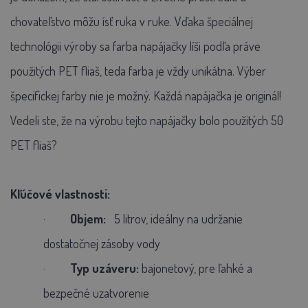
chovateľstvo môžu ísť ruka v ruke.
Vďaka špeciálnej
technológii výroby sa farba napájačky líši podľa práve
použitých PET fliaš, teda farba je vždy unikátna. Výber
špecifickej farby nie je možný. Každá napájačka je originál!
Vedeli ste, že na výrobu tejto napájačky bolo použitých 50
PET fliaš?
Kľúčové vlastnosti:
·
Objem:
5
litrov, ideálny na udržanie
dostatočnej zásoby vody
·
Typ uzáveru:
bajonetový, pre ľahké a
bezpečné uzatvorenie