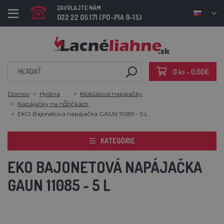
ZAVOLAJTE NÁM
022 22 05 171 (PO-PIA 9-15)
0 ks - 0,00€
Domov
Hydina
Klobúkové napájačky
Napájačky na nožičkách
EKO Bajonetová napájačka GAUN 11085 - 5 L
KATEGÓRIE
EKO BAJONETOVÁ NAPÁJAČKA
GAUN 11085 - 5 L