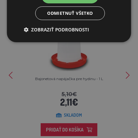
ODMIETNUŤ VŠETKO
Zľava 59%
ZOBRAZIŤ PODROBNOSTI
Bajonetová napájačka pre hydinu - 1 L
5,10€
2,11€
SKLADOM
PRIDAŤ DO KOŠÍKA