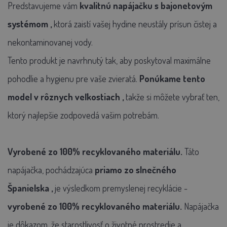
Predstavujeme vám
kvalitnú napájačku
s
bajonetovým
systémom
,
ktorá zaistí vašej hydine neustály prísun čistej a
nekontaminovanej vody.
Tento produkt je navrhnutý tak, aby poskytoval maximálne
pohodlie a hygienu pre vaše zvieratá.
Ponúkame tento
model v rôznych veľkostiach
,
takže si môžete vybrať ten,
ktorý najlepšie zodpovedá vašim potrebám.
Vyrobené zo 100% recyklovaného materiálu.
Táto
napájačka, pochádzajúca
priamo zo slnečného
Španielska
,
je výsledkom premyslenej recyklácie -
vyrobené zo 100% recyklovaného materiálu.
Napájačka
je dôkazom, že starostlivosť o životné prostredie a