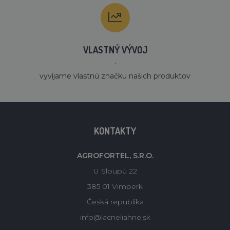
VLASTNÝ VÝVOJ
´
vyvíjame vlastnú značku našich produktov
KONTAKTY
AGROFORTEL, S.R.O.
U Sloupů 22
385 01 Vimperk
Česká republika
info@lacneliahne.sk