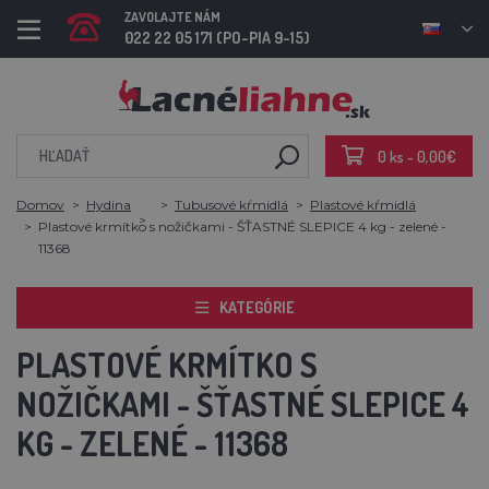
ZAVOLAJTE NÁM
022 22 05 171 (PO-PIA 9-15)
0 ks - 0,00€
Domov
Hydina
Tubusové kŕmidlá
Plastové kŕmidlá
Plastové krmítko s nožičkami - ŠŤASTNÉ SLEPICE 4 kg - zelené -
11368
KATEGÓRIE
PLASTOVÉ KRMÍTKO S
NOŽIČKAMI - ŠŤASTNÉ SLEPICE 4
KG - ZELENÉ - 11368