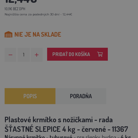
10,11€ BEZ DPH
Najnižšia cena za posledných 30 dní - 12,44€
NIE JE NA SKLADE
PRIDAŤ DO KOŠÍKA
POPIS
PORADŇA
Plastové krmítko s nožičkami - rada
ŠŤASTNÉ SLEPICE 4 kg - červené -
11367
Násypné krmítko
-
tubusové
- pre sliepky, hydina -
4 kg.