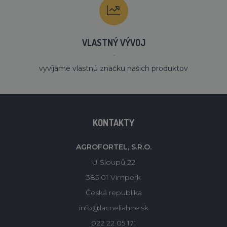
VLASTNÝ VÝVOJ
´
vyvíjame vlastnú značku našich produktov
KONTAKTY
AGROFORTEL, S.R.O.
U Sloupů 22
385 01 Vimperk
Česká republika
info@lacneliahne.sk
022 22 05 171