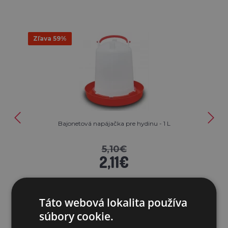
Zľava 59%
Bajonetová napájačka pre hydinu - 1 L
5,10€
2,11€
SKLADOM
Táto webová lokalita používa
PRIDAŤ DO KOŠÍKA
súbory cookie.