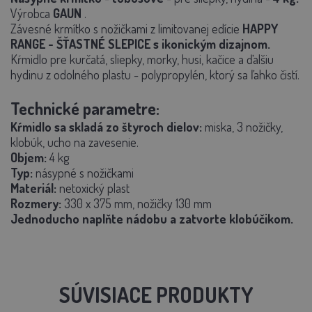
Výrobca
GAUN
.
Závesné krmítko s nožičkami z limitovanej edície
HAPPY
RANGE - ŠŤASTNÉ SLEPICE s ikonickým dizajnom.
Kŕmidlo pre kurčatá, sliepky, morky, husi, kačice a ďalšiu
hydinu z odolného plastu - polypropylén, ktorý sa ľahko čistí.
Technické parametre:
Kŕmidlo sa skladá zo štyroch dielov:
miska, 3 nožičky,
klobúk, ucho na zavesenie.
Objem:
4 kg
Typ:
násypné s nožičkami
Materiál:
netoxický plast
Rozmery:
330 x 375 mm, nožičky 130 mm
Jednoducho naplňte nádobu a zatvorte klobúčikom.
SÚVISIACE PRODUKTY