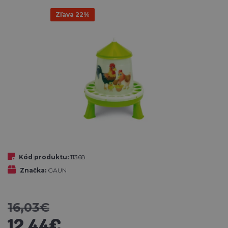
Zľava 22%
Kód produktu:
11368
Značka:
GAUN
16,03€
12,44€