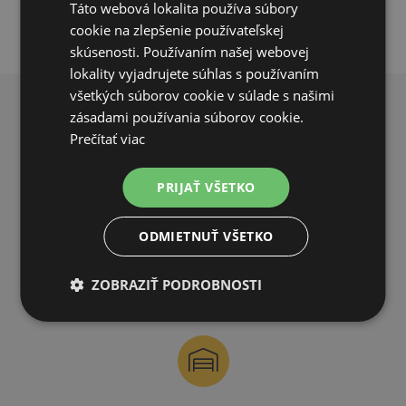
Táto webová lokalita používa súbory
cookie na zlepšenie používateľskej
skúsenosti. Používaním našej webovej
lokality vyjadrujete súhlas s používaním
všetkých súborov cookie v súlade s našimi
zásadami používania súborov cookie.
PREČO NAKUPOVAŤ U NÁS?
Prečítať viac
PRIJAŤ VŠETKO
ODMIETNUŤ VŠETKO
DOPRAVA ZDARMA
ZOBRAZIŤ PODROBNOSTI
na všetky objednávky od 200€ vrátane DPH.