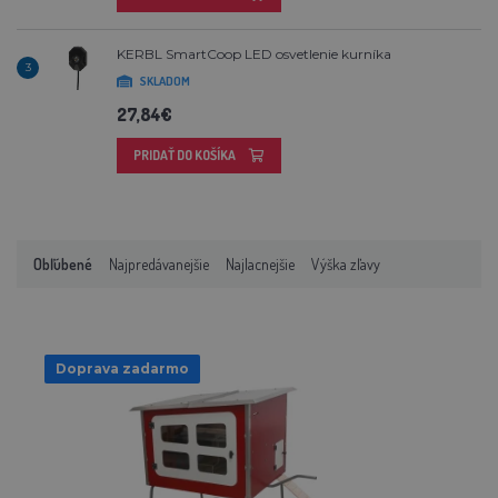
KERBL SmartCoop LED osvetlenie kurníka
3
SKLADOM
27,84€
PRIDAŤ DO KOŠÍKA
Obľúbené
Najpredávanejšie
Najlacnejšie
Výška zľavy
Doprava zadarmo