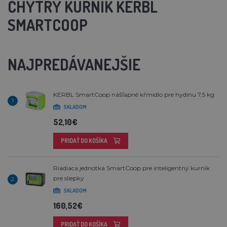
CHYTRÝ KURNÍK KERBL
SMARTCOOP
NAJPREDÁVANEJŠIE
KERBL SmartCoop nášľapné kŕmidlo pre hydinu 7,5 kg
1
SKLADOM
52,10€
PRIDAŤ DO KOŠÍKA
Riadiaca jednotka SmartCoop pre inteligentný kurník
pre sliepky
2
SKLADOM
160,52€
PRIDAŤ DO KOŠÍKA