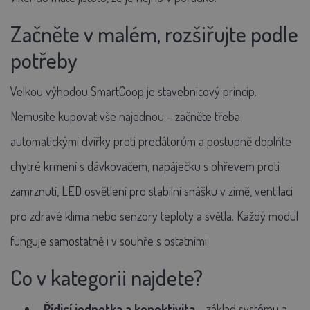
Začněte v malém, rozšiřujte podle
potřeby
Velkou výhodou SmartCoop je stavebnicový princip.
Nemusíte kupovat vše najednou – začněte třeba
automatickými dvířky proti predátorům a postupně doplňte
chytré krmení s dávkovačem, napáječku s ohřevem proti
zamrznutí, LED osvětlení pro stabilní snášku v zimě, ventilaci
pro zdravé klima nebo senzory teploty a světla. Každý modul
funguje samostatně i v souhře s ostatními.
Co v kategorii najdete?
Řídicí jednotka a konektivita
– základ systému a