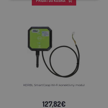
PRIDAŤ DO KOŠÍKA
KERBL SmartCoop Wi‑Fi konektívny modul
127,82€