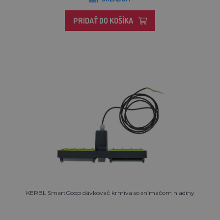
PRIDAŤ DO KOŠÍKA
KERBL SmartCoop dávkovač krmiva so snímačom hladiny