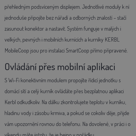
přehledným podsvíceným displejem. Jednotlivé moduly k ní
jednoduše připojíte bez nářadí a odborných znalostí – stačí
zasunout konektor a nastavit. Systém funguje v malých i
velkých, pevných i mobilních kurnících a kurníky KERBL
MobileCoop jsou pro instalaci SmartCoop přímo připravené.
Ovládání přes mobilní aplikaci
S Wi-Fi konektivním modulem propojíte řídicí jednotku s
domácí sítí a celý kurník ovládáte přes bezplatnou aplikaci
Kerbl odkudkoliv. Na dálku zkontrolujete teplotu v kurníku,
hladinu vody i zásobu krmiva, a pokud se cokoliv děje, přijde
vám upozornění rovnou do telefonu. Na dovolené, v práci i o
víkendu máte jistotu, že je hejno v pořádku.