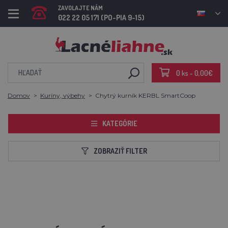
ZAVOLAJTE NÁM
022 22 05 171 (PO-PIA 9-15)
0 ks - 0,00€
Domov
Kuríny, výbehy
Chytrý kurník KERBL SmartCoop
KATEGÓRIE
ZOBRAZIŤ FILTER