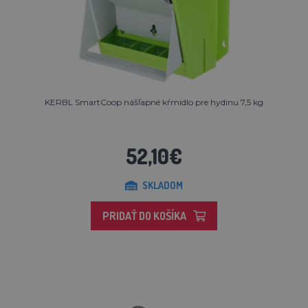
KERBL SmartCoop nášľapné kŕmidlo pre hydinu 7,5 kg
52,10€
SKLADOM
PRIDAŤ DO KOŠÍKA