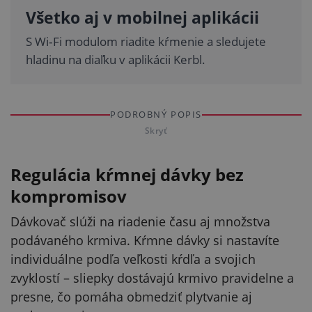
Všetko aj v mobilnej aplikácii
S Wi‑Fi modulom riadite kŕmenie a sledujete
hladinu na diaľku v aplikácii Kerbl.
PODROBNÝ POPIS
Skryť
Regulácia kŕmnej dávky bez
kompromisov
Dávkovač slúži na riadenie času aj množstva
podávaného krmiva. Kŕmne dávky si nastavíte
individuálne podľa veľkosti kŕdľa a svojich
zvyklostí – sliepky dostávajú krmivo pravidelne a
presne, čo pomáha obmedziť plytvanie aj