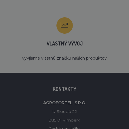
VLASTNÝ VÝVOJ
´
vyvíjame vlastnú značku našich produktov
KONTAKTY
AGROFORTEL, S.R.O.
U Sloupů 22
385 01 Vimperk
Česká republika