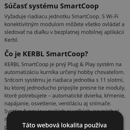
Súčasť systému SmartCoop
Vyžaduje riadiacu jednotku SmartCoop. S Wi‑Fi
konektivitným modulom môžete všetko ovládať a
sledovať na diaľku v bezplatnej mobilnej aplikácii
Kerbl.
Čo je KERBL SmartCoop?
KERBL SmartCoop je prvý Plug & Play systém na
automatizáciu kurníka určený hobby chovateľom.
Srdcom systému je riadiaca jednotka s 11 slotmi,
ku ktorej jednoducho pripojíte presne tie moduly,
ktoré potrebujete – automatické dvierka, kŕmenie,
napájanie, osvetlenie, ventiláciu aj snímače.
Systém funguje v malých aj veľkých, pevných aj
mobilných kurníkoch a môžete ho rozširovať
Táto webová lokalita používa
postupne. S Wi‑Fi konektivitným modulom