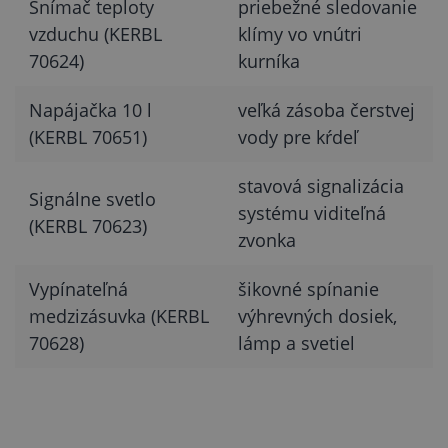
Snímač teploty
priebežné sledovanie
vzduchu (KERBL
klímy vo vnútri
70624)
kurníka
Napájačka 10 l
veľká zásoba čerstvej
(KERBL 70651)
vody pre kŕdeľ
stavová signalizácia
Signálne svetlo
systému viditeľná
(KERBL 70623)
zvonka
Vypínateľná
šikovné spínanie
medzizásuvka (KERBL
výhrevných dosiek,
70628)
lámp a svetiel