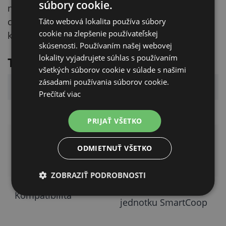
súbory cookie.
navyše všetko pohodlne ovládate a kontrolujete
cez bezplatnú mobilnú aplikáciu Kerbl, nech ste
Táto webová lokalita používa súbory
cookie na zlepšenie používateľskej
kdekoľvek.
skúsenosti. Používaním našej webovej
lokality vyjadrujete súhlas s používaním
Technické parametre
všetkých súborov cookie v súlade s našimi
zásadami používania súborov cookie.
Parameter
Hodnota
Prečítať viac
Kód výrobcu (KERBL)
70662
PRIJAŤ VŠETKO
príslušenstvo pre
ODMIETNUŤ VŠETKO
Určenie
kŕmidlo SmartCoop
7,5 kg
ZOBRAZIŤ PODROBNOSTI
vyžaduje riadiacu
Kompatibilita
jednotku SmartCoop