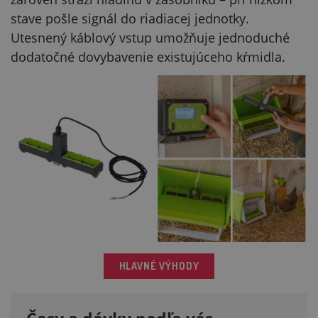
stave pošle signál do riadiacej jednotky.
Utesnený káblový vstup umožňuje jednoduché
dodatočné dovybavenie existujúceho kŕmidla.
HLAVNÉ VÝHODY