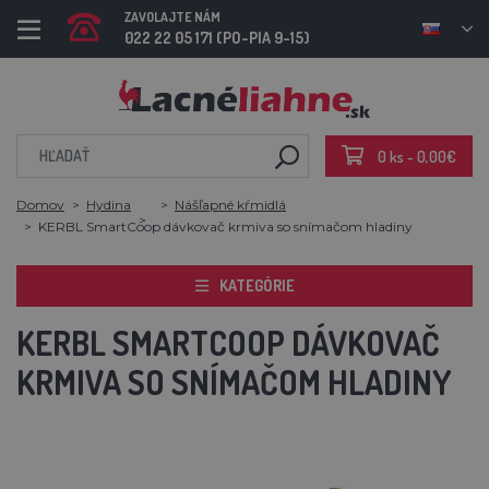
ZAVOLAJTE NÁM
022 22 05 171 (PO-PIA 9-15)
0 ks - 0,00€
Domov
Hydina
Nášľapné kŕmidlá
KERBL SmartCoop dávkovač krmiva so snímačom hladiny
KATEGÓRIE
KERBL SMARTCOOP DÁVKOVAČ
KRMIVA SO SNÍMAČOM HLADINY