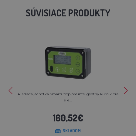
SÚVISIACE PRODUKTY
Riadiaca jednotka SmartCoop pre inteligentný kurník pre
slie...
160,52€
SKLADOM