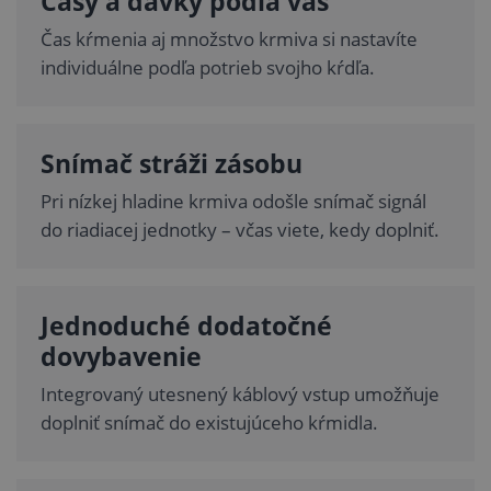
Časy a dávky podľa vás
Čas kŕmenia aj množstvo krmiva si nastavíte
individuálne podľa potrieb svojho kŕdľa.
Snímač stráži zásobu
Pri nízkej hladine krmiva odošle snímač signál
do riadiacej jednotky – včas viete, kedy doplniť.
Jednoduché dodatočné
dovybavenie
Integrovaný utesnený káblový vstup umožňuje
doplniť snímač do existujúceho kŕmidla.