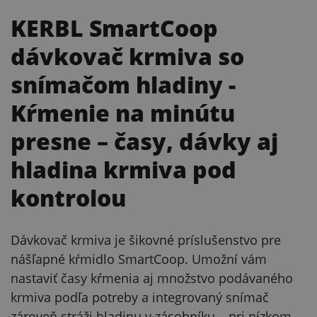
KERBL SmartCoop
dávkovač krmiva so
snímačom hladiny
-
Kŕmenie na minútu
presne – časy, dávky aj
hladina krmiva pod
kontrolou
Dávkovač krmiva je šikovné príslušenstvo pre
nášľapné kŕmidlo SmartCoop. Umožní vám
nastaviť časy kŕmenia aj množstvo podávaného
krmiva podľa potreby a integrovaný snímač
zároveň stráži hladinu v zásobníku – pri nízkom