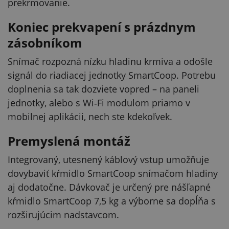
prekrmovanie.
Koniec prekvapení s prázdnym
zásobníkom
Snímač rozpozná nízku hladinu krmiva a odošle
signál do riadiacej jednotky SmartCoop. Potrebu
doplnenia sa tak dozviete vopred – na paneli
jednotky, alebo s Wi‑Fi modulom priamo v
mobilnej aplikácii, nech ste kdekoľvek.
Premyslená montáž
Integrovaný, utesnený káblový vstup umožňuje
dovybaviť kŕmidlo SmartCoop snímačom hladiny
aj dodatočne. Dávkovač je určený pre nášľapné
kŕmidlo SmartCoop 7,5 kg a výborne sa dopĺňa s
rozširujúcim nadstavcom.