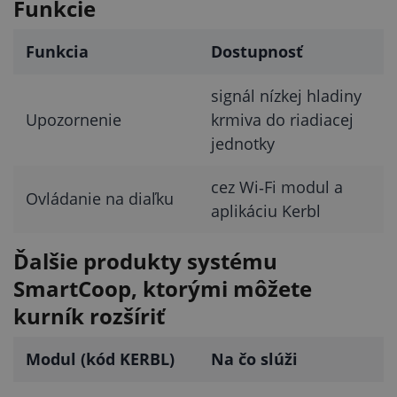
Funkcie
Funkcia
Dostupnosť
signál nízkej hladiny
Upozornenie
krmiva do riadiacej
jednotky
cez Wi‑Fi modul a
Ovládanie na diaľku
aplikáciu Kerbl
Ďalšie produkty systému
SmartCoop, ktorými môžete
kurník rozšíriť
Modul (kód KERBL)
Na čo slúži