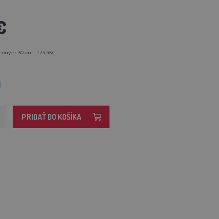
€
edných 30 dní - 124,45€
M
PRIDAŤ DO KOŠÍKA