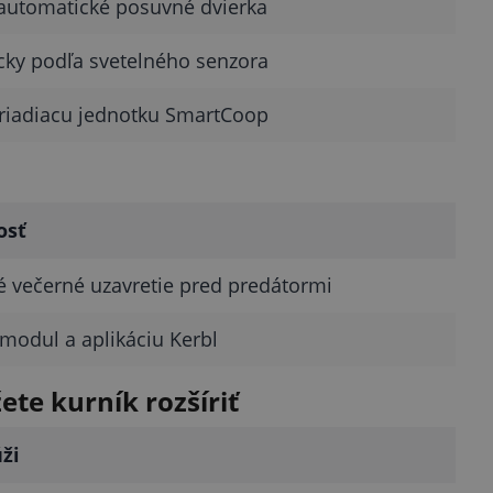
 automatické posuvné dvierka
cky podľa svetelného senzora
 riadiacu jednotku SmartCoop
osť
é večerné uzavretie pred predátormi
 modul a aplikáciu Kerbl
te kurník rozšíriť
ži