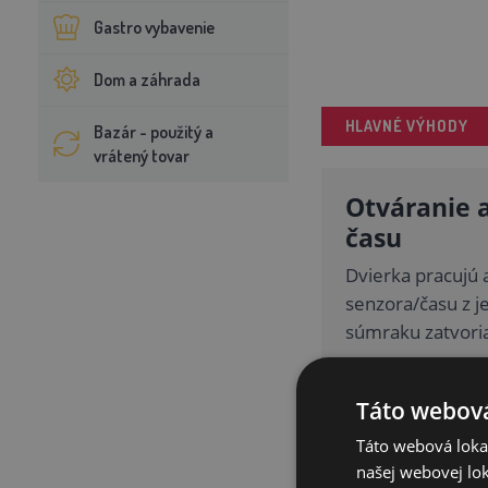
Gastro vybavenie
Dom a záhrada
HLAVNÉ VÝHODY
Bazár - použitý a
vrátený tovar
Otváranie a
času
Dvierka pracujú 
senzora/času z j
súmraku zatvori
Táto webová
Ovládanie a
Táto webová lokal
S Wi‑Fi modulom 
našej webovej lok