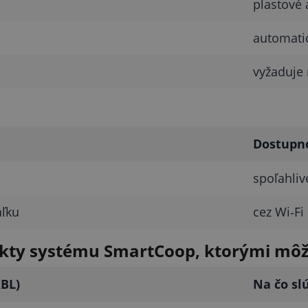
plastové
automati
vyžaduje
Dostupn
spoľahliv
aľku
cez Wi‑Fi
kty systému SmartCoop, ktorými môže
BL)
Na čo slú