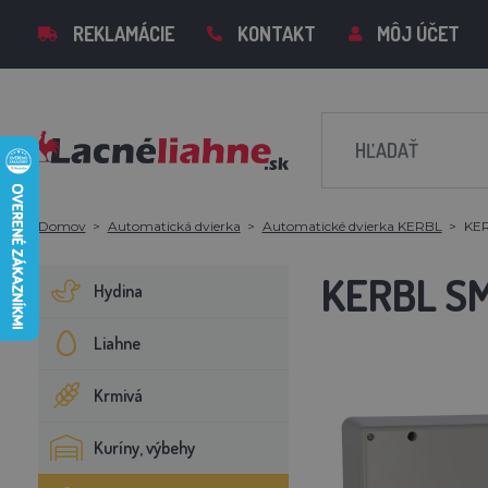
REKLAMÁCIE
KONTAKT
MÔJ ÚČET
Domov
Automatická dvierka
Automatické dvierka KERBL
KER
KERBL S
Hydina
Liahne
Krmivá
Kuríny, výbehy