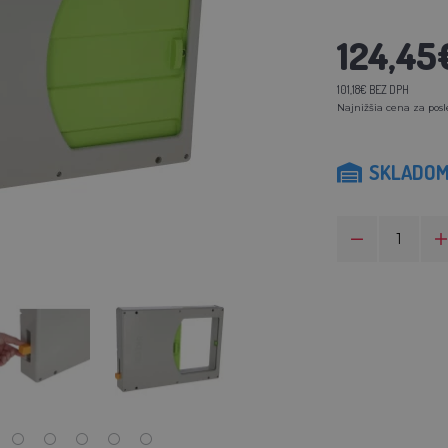
124,45
101,18€ BEZ DPH
Najnižšia cena za posl
SKLADO