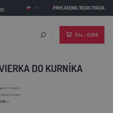
PRIHLÁSENIE/REGISTRÁCIA
15)
0 ks - 0,00€
VIERKA DO KURNÍKA
u:
KET-70645
rt Kerbl GmbH
ody:
4