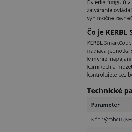
Dvierka fungujú v 
zatváranie ovládať
výnimočne zavrieť
Čo je KERBL
KERBL SmartCoop j
riadiaca jednotka 
kŕmenie, napájanie
kurníkoch a môžet
kontrolujete cez b
Technické p
Parameter
Kód výrobcu (KE