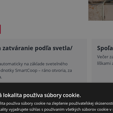
 zatváranie podľa svetla/
Spoľa
Večer z
líškami 
automaticky na základe svetelného
ednotky SmartCoop – ráno otvoria, za
a.
 lokalita používa súbory cookie.
j z mobilu
ita používa súbory cookie na zlepšenie používateľskej skúsenost
otvárate a zatvárate na diaľku v
ality vyjadrujete súhlas s používaním všetkých súborov cookie v 