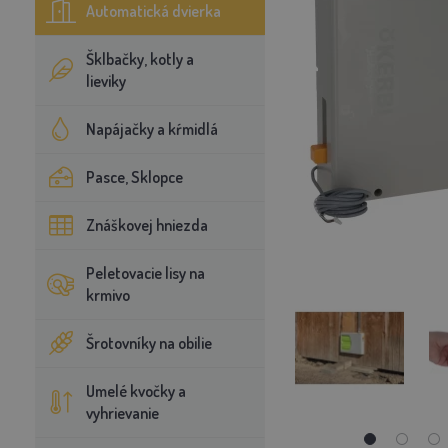
Automatická dvierka
Šklbačky, kotly a
lieviky
Napájačky a kŕmidlá
Pasce, Sklopce
Znáškovej hniezda
Peletovacie lisy na
krmivo
Šrotovníky na obilie
Umelé kvočky a
vyhrievanie