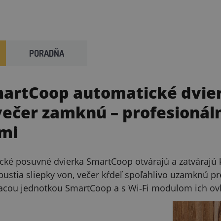
PORADŇA
artCoop automatické dvier
 večer zamknú – profesionál
mi
cké posuvné dvierka SmartCoop otvárajú a zatvárajú 
pustia sliepky von, večer kŕdeľ spoľahlivo uzamknú pr
acou jednotkou SmartCoop a s Wi‑Fi modulom ich ovlád