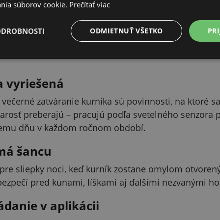
ii Kerbl.
nia súborov cookie.
Prečítať viac
ODROBNOSTI
ODMIETNUŤ VŠETKO
PRI
PODROBNÝ POPIS
Skryť
a vyriešená
 večerné zatváranie kurníka sú povinnosti, na ktoré 
arosť preberajú – pracujú podľa svetelného senzora pr
nemu dňu v každom ročnom období.
má šancu
ú pre sliepky noci, keď kurník zostane omylom otvoren
 bezpečí pred kunami, líškami aj ďalšími nezvanými ho
ádanie v aplikácii