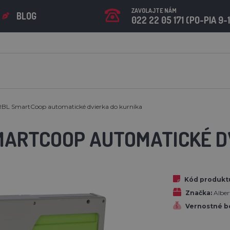
ZAVOLAJTE NÁM
BLOG
022 22 05 171 (PO-PIA 9-
BL SmartCoop automatické dvierka do kurníka
MARTCOOP AUTOMATICKÉ D
Kód produkt
Značka:
Albe
Vernostné b