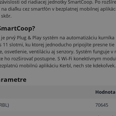
závislosti od riadiacej jednotky SmartCoop. Po rozší
 na diaľku cez smartfón v bezplatnej mobilnej aplikáci
 skôr.
 SmartCoop?
e prvý Plug & Play systém na automatizáciu kurník
s 11 slotmi, ku ktorej jednoducho pripojíte presne ti
, osvetlenie, ventiláciu aj senzory. Systém funguje v
e ho rozširovať postupne. S Wi‑Fi konektívnym modu
ezplatnú mobilnú aplikáciu Kerbl, nech ste kdekoľvek.
arametre
Hodnota
RBL)
70645