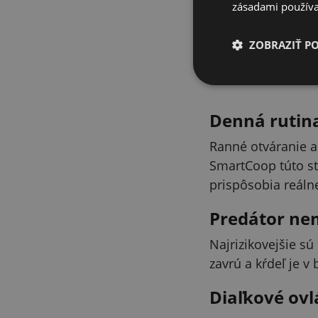
bezplatnej aplikác
zásadami používa
ZOBRAZIŤ P
Denná rutin
Ranné otváranie a
SmartCoop túto st
prispôsobia reál
Predátor ne
Najrizikovejšie s
zavrú a kŕdeľ je v
Diaľkové ovl