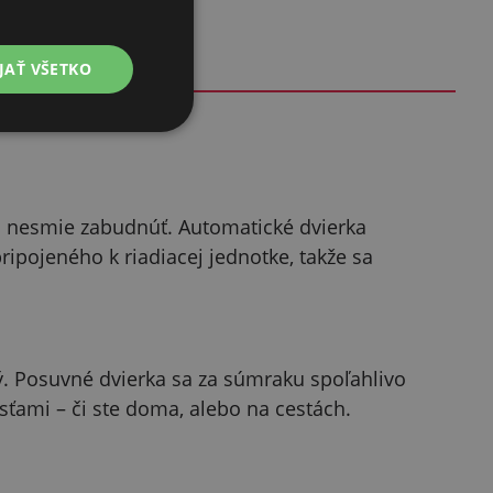
JAŤ VŠETKO
sa nesmie zabudnúť. Automatické dvierka
ipojeného k riadiacej jednotke, takže sa
ý. Posuvné dvierka sa za súmraku spoľahlivo
sťami – či ste doma, alebo na cestách.