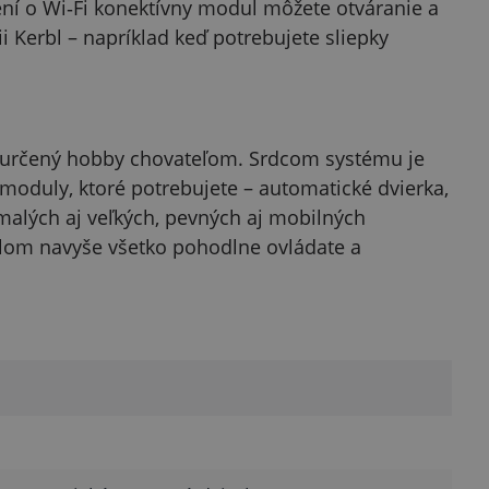
rení o Wi‑Fi konektívny modul môžete otváranie a
i Kerbl – napríklad keď potrebujete sliepky
a určený hobby chovateľom. Srdcom systému je
e moduly, ktoré potrebujete – automatické dvierka,
 malých aj veľkých, pevných aj mobilných
lom navyše všetko pohodlne ovládate a