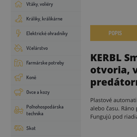
Vtáky, voliéry
Králiky, králikárne
POPIS
Elektrické ohradníky
Včelárstvo
KERBL Sm
Farmárske potreby
otvoria,
Koně
predátor
Ovce a kozy
Plastové automati
Poľnohospodárska
alebo času. Ráno 
technika
Fungujú pod riadi
Skot