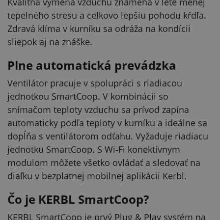
Kvalitná výmena vzduchu znamená v lete menej
tepelného stresu a celkovo lepšiu pohodu kŕdľa.
Zdravá klíma v kurníku sa odráža na kondícii
sliepok aj na znáške.
Plne automatická prevádzka
Ventilátor pracuje v spolupráci s riadiacou
jednotkou SmartCoop. V kombinácii so
snímačom teploty vzduchu sa prívod zapína
automaticky podľa teploty v kurníku a ideálne sa
dopĺňa s ventilátorom odťahu. Vyžaduje riadiacu
jednotku SmartCoop. S Wi‑Fi konektívnym
modulom môžete všetko ovládať a sledovať na
diaľku v bezplatnej mobilnej aplikácii Kerbl.
Čo je KERBL SmartCoop?
KERBL SmartCoop je prvý Plug & Play systém na