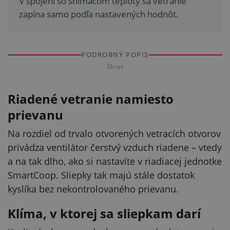
V spojení so snímačom teploty sa vetranie
zapína samo podľa nastavených hodnôt.
PODROBNÝ POPIS
Skryť
Riadené vetranie namiesto
prievanu
Na rozdiel od trvalo otvorených vetracích otvorov
privádza ventilátor čerstvý vzduch riadene – vtedy
a na tak dlho, ako si nastavíte v riadiacej jednotke
SmartCoop. Sliepky tak majú stále dostatok
kyslíka bez nekontrolovaného prievanu.
Klíma, v ktorej sa sliepkam darí