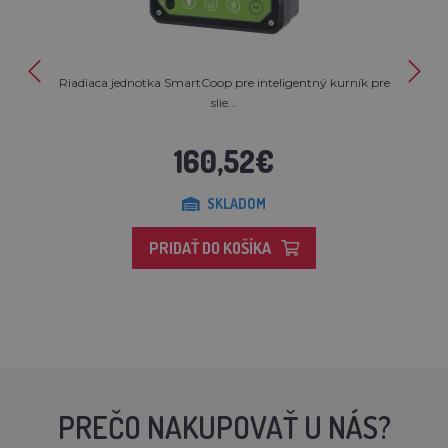
Riadiaca jednotka SmartCoop pre inteligentný kurník pre
slie...
160,52€
SKLADOM
PRIDAŤ DO KOŠÍKA
PREČO NAKUPOVAŤ U NÁS?