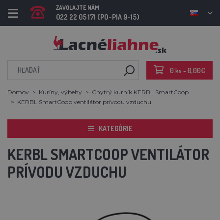
ZAVOLAJTE NÁM
022 22 05 171 (PO-PIA 9-15)
0 ks - 0,00€
Domov
Kuríny, výbehy
Chytrý kurník KERBL SmartCoop
KERBL SmartCoop ventilátor prívodu vzduchu
KATEGÓRIE
KERBL SMARTCOOP VENTILÁTOR
PRÍVODU VZDUCHU