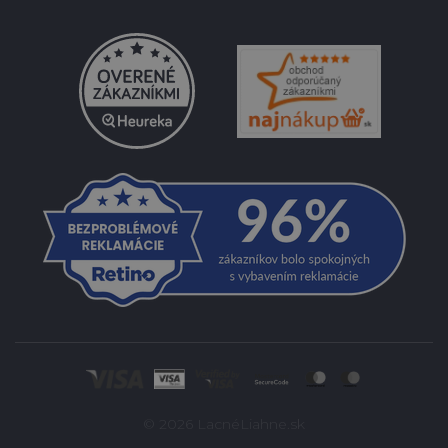
© 2026 LacnéLiahne.sk