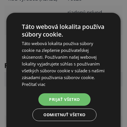
riadený prívod
Funkcia
čerstvého vzduchu
Táto webová lokalita používa
do kurníka
súbory cookie.
vyžaduje riadiacu
Táto webová lokalita používa súbory
Kompatibilita
jednotku SmartCoop
cookie na zlepšenie používateľskej
skúsenosti. Používaním našej webovej
Funkcie
lokality vyjadrujete súhlas s používaním
všetkých súborov cookie v súlade s našimi
zásadami používania súborov cookie.
Funkcia
Dostupnosť
Prečítať viac
ventilátor odťahu
Odporúčaná
PRIJAŤ VŠETKO
vzduchu a snímač
kombinácia
teploty SmartCoop
ODMIETNUŤ VŠETKO
cez Wi‑Fi modul a
Ovládanie na diaľku