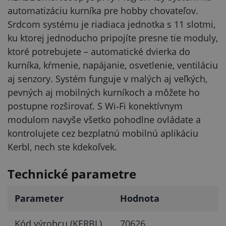
automatizáciu kurníka pre hobby chovateľov.
Srdcom systému je riadiaca jednotka s 11 slotmi,
ku ktorej jednoducho pripojíte presne tie moduly,
ktoré potrebujete – automatické dvierka do
kurníka, kŕmenie, napájanie, osvetlenie, ventiláciu
aj senzory. Systém funguje v malých aj veľkých,
pevných aj mobilných kurníkoch a môžete ho
postupne rozširovať. S Wi‑Fi konektívnym
modulom navyše všetko pohodlne ovládate a
kontrolujete cez bezplatnú mobilnú aplikáciu
Kerbl, nech ste kdekoľvek.
Technické parametre
Parameter
Hodnota
Kód výrobcu (KERBL)
70626