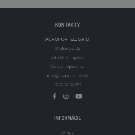
KONTAKTY
AGROFORTEL, S.R.O.
U Sloupů 22
385 01 Vimperk
Česká republika
info@lacneliahne.sk
022 22 05 171
INFORMÁCIE
O nás