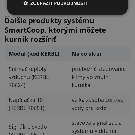
aplikáciu Kerbl
ZOBRAZIŤ PODROBNOSTI
Ďalšie produkty systému
SmartCoop, ktorými môžete
kurník rozšíriť
Modul (kód KERBL)
Na čo slúži
Snímač teploty
priebežné sledovanie
vzduchu (KERBL
klímy vo vnútri
70624)
kurníka
Napájačka 10 l
veľká zásoba čerstvej
(KERBL 70651)
vody pre kŕdeľ
stavová signalizácia
Signálne svetlo
systému viditeľná
(KERBL 70623)