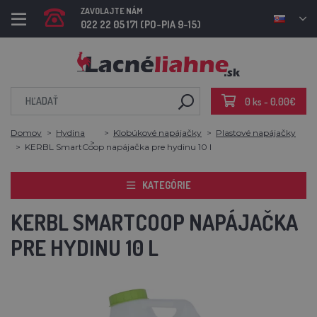
ZAVOLAJTE NÁM
022 22 05 171 (PO-PIA 9-15)
0 ks - 0,00€
Domov
Hydina
Klobúkové napájačky
Plastové napájačky
KERBL SmartCoop napájačka pre hydinu 10 l
KATEGÓRIE
KERBL SMARTCOOP NAPÁJAČKA
PRE HYDINU 10 L