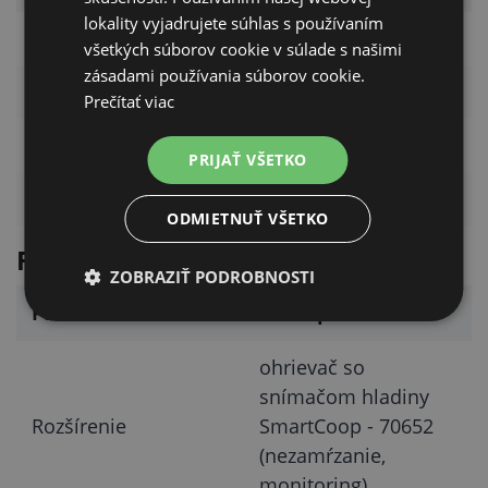
lokality vyjadrujete súhlas s používaním
Kód výrobcu (KERBL)
70651
všetkých súborov cookie v súlade s našimi
zásadami používania súborov cookie.
Objem
10 l
Prečítať viac
Materiál
kvalitný plast
PRIJAŤ VŠETKO
Určenie
hydina
ODMIETNUŤ VŠETKO
Funkcie
ZOBRAZIŤ PODROBNOSTI
Funkcia
Dostupnosť
ohrievač so
snímačom hladiny
Rozšírenie
SmartCoop - 70652
(nezamŕzanie,
monitoring)