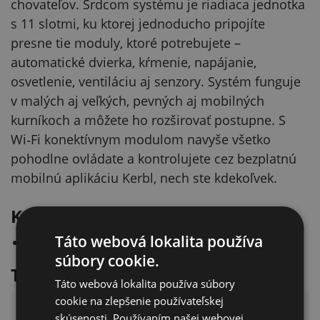
chovateľov. Srdcom systému je riadiaca jednotka
s 11 slotmi, ku ktorej jednoducho pripojíte
presne tie moduly, ktoré potrebujete –
automatické dvierka, kŕmenie, napájanie,
osvetlenie, ventiláciu aj senzory. Systém funguje
v malých aj veľkých, pevných aj mobilných
kurníkoch a môžete ho rozširovať postupne. S
Wi‑Fi konektívnym modulom navyše všetko
pohodlne ovládate a kontrolujete cez bezplatnú
mobilnú aplikáciu Kerbl, nech ste kdekoľvek.
Kapacita
Táto webová lokalita používa
Objem 10 litrov
súbory cookie.
Technické parametre
Táto webová lokalita používa súbory
cookie na zlepšenie používateľskej
Parameter
Hodnota
skúsenosti. Používaním našej webovej