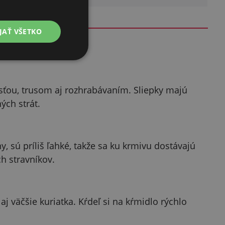
JAŤ VŠETKO
sťou, trusom aj rozhrabávaním. Sliepky majú
ých strát.
y, sú príliš ľahké, takže sa ku krmivu dostávajú
h stravníkov.
j väčšie kuriatka. Kŕdeľ si na kŕmidlo rýchlo