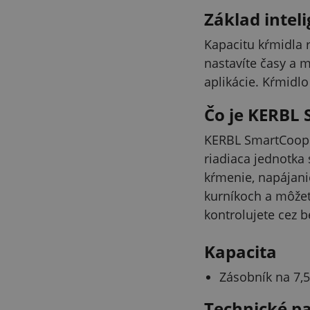
Základ inte
Kapacitu kŕmidla 
nastavíte časy a 
aplikácie. Kŕmidl
Čo je KERBL
KERBL SmartCoop j
riadiaca jednotka 
kŕmenie, napájanie
kurníkoch a môžet
kontrolujete cez b
Kapacita
Zásobník na 7,5
Technické p