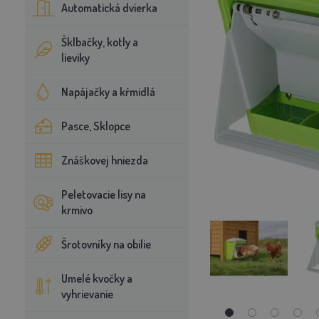
Automatická dvierka
Šklbačky, kotly a
lieviky
Napájačky a kŕmidlá
Pasce, Sklopce
Znáškovej hniezda
Peletovacie lisy na
krmivo
Šrotovníky na obilie
Umelé kvočky a
vyhrievanie