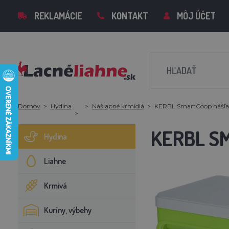
REKLAMÁCIE
KONTAKT
MÔJ ÚČET
Domov
Hydina
Nášľapné kŕmidlá
KERBL SmartCoop nášľapn
KERBL S
Hydina
Liahne
Krmivá
Kuríny, výbehy