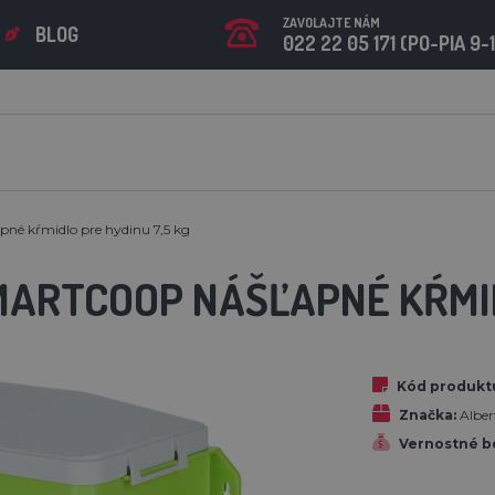
ZAVOLAJTE NÁM
BLOG
022 22 05 171 (PO-PIA 9-
é kŕmidlo pre hydinu 7,5 kg
MARTCOOP NÁŠĽAPNÉ KŔMID
Kód produkt
Značka:
Albe
Vernostné b