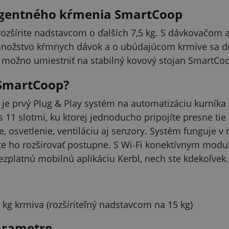
ligentného kŕmenia SmartCoop
rozšírite nadstavcom o ďalších 7,5 kg. S dávkovačo
množstvo kŕmnych dávok a o ubúdajúcom krmive sa doz
o možno umiestniť na stabilný kovový stojan SmartCo
 SmartCoop?
e prvý Plug & Play systém na automatizáciu kurníka
s 11 slotmi, ku ktorej jednoducho pripojíte presne ti
, osvetlenie, ventiláciu aj senzory. Systém funguje v
e ho rozširovať postupne. S Wi‑Fi konektívnym modu
ezplatnú mobilnú aplikáciu Kerbl, nech ste kdekoľvek.
 kg krmiva (rozšíriteľný nadstavcom na 15 kg)
arametre