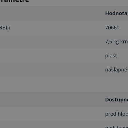
Hodnota
RBL)
70660
7,5 kg kr
plast
nášľapné 
Dostupn
pred hlod
nadstavec