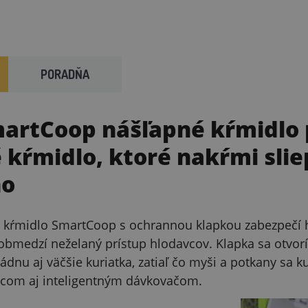
PORADŇA
artCoop nášľapné kŕmidlo p
kŕmidlo, ktoré nakŕmi slie
no
 kŕmidlo SmartCoop s ochrannou klapkou zabezpečí hy
obmedzí neželaný prístup hlodavcov. Klapka sa otvor
ádnu aj väčšie kuriatka, zatiaľ čo myši a potkany sa 
avcom aj inteligentným dávkovačom.