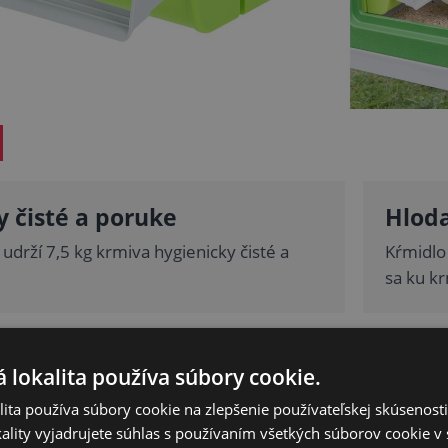
 čisté a poruke
Hlod
udrží 7,5 kg krmiva hygienicky čisté a
Kŕmidlo 
sa ku k
aj kuriatka
Dá sa
 lokalita používa súbory cookie.
mu mechanizmu stlačia stupátko bez
Možno d
ita používa súbory cookie na zlepšenie používateľskej skúsenost
šie kuriatka.
senzoro
ality vyjadrujete súhlas s používaním všetkých súborov cookie v 