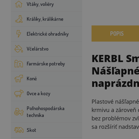
Vtáky, voliéry
Králiky, králikárne
POPIS
Elektrické ohradníky
Včelárstvo
KERBL Sm
Farmárske potreby
Nášľapné 
Koně
naprázd
Ovce a kozy
Plastové nášľapné
Poľnohospodárska
krmivu a zároveň 
technika
bez problémov zvl
sa rozšíriť nadst
Skot