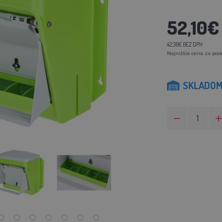
52,10€
42,36€ BEZ DPH
Najnižšia cena za posl
SKLADO