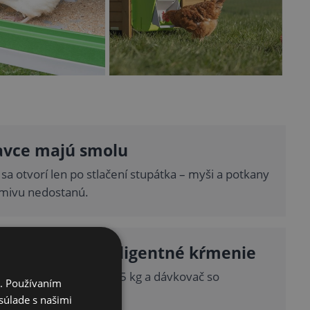
avce majú smolu
sa otvorí len po stlačení stupátka – myši a potkany
rmivu nedostanú.
 rozšíriť na inteligentné kŕmenie
oplniť o nadstavec +7,5 kg a dávkovač so
i. Používaním
m hladiny SmartCoop.
súlade s našimi