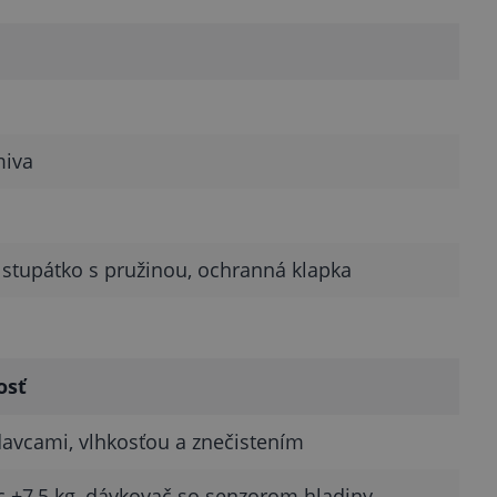
miva
stupátko s pružinou, ochranná klapka
osť
avcami, vlhkosťou a znečistením
 +7,5 kg, dávkovač so senzorom hladiny