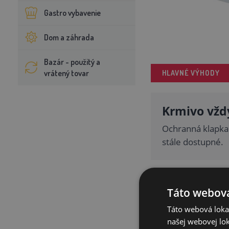
Gastro vybavenie
Dom a záhrada
Bazár - použitý a
vrátený tovar
HLAVNÉ VÝHODY
Krmivo vždy
Ochranná klapka 
stále dostupné.
Zvládnu ho 
Táto webová
Vďaka pružinové
Táto webová lokal
problémov aj väč
našej webovej lok