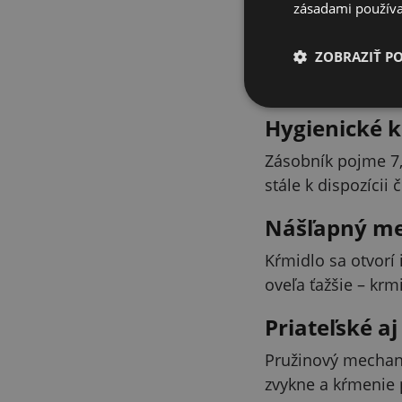
zásadami používa
ZOBRAZIŤ P
Hygienické k
Zásobník pojme 7,
stále k dispozícii
Nášľapný me
Kŕmidlo sa otvorí 
oveľa ťažšie – kr
Priateľské a
Pružinový mechaniz
zvykne a kŕmenie 