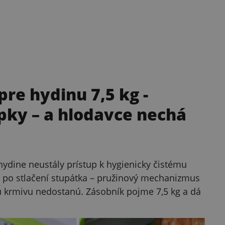
re hydinu 7,5 kg
-
pky – a hlodavce nechá
dine neustály prístup k hygienicky čistému
í po stlačení stupátka – pružinový mechanizmus
ku krmivu nedostanú. Zásobník pojme 7,5 kg a dá