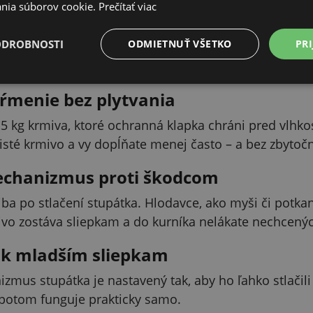
nia súborov cookie.
Prečítať viac
PODROBNÝ POPIS
ODROBNOSTI
ODMIETNUŤ VŠETKO
PRI
Skryť
ŕmenie bez plytvania
5 kg krmiva, ktoré ochranná klapka chráni pred vlhko
 čisté krmivo a vy dopĺňate menej často – a bez zbytočn
chanizmus proti škodcom
iba po stlačení stupátka. Hlodavce, ako myši či potkan
mivo zostáva sliepkam a do kurníka nelákate nechcenýc
j k mladším sliepkam
mus stupátka je nastavený tak, aby ho ľahko stlačili a
potom funguje prakticky samo.