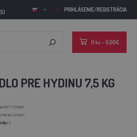
PRIHLÁSENIE/REGISTRÁCIA
15)
0 ks - 0,00€
LO PRE HYDINU 7,5 KG
u:
KET-70660
rt Kerbl GmbH
ody:
2