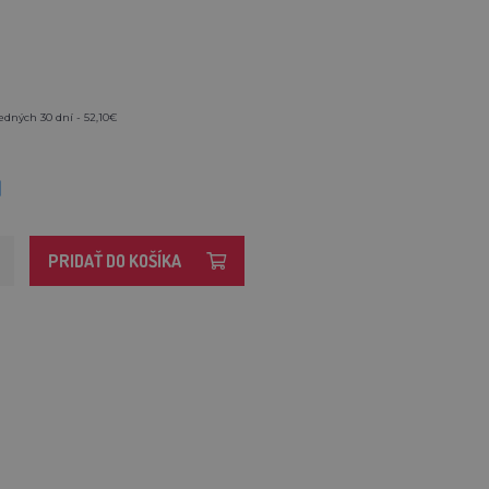
edných 30 dní - 52,10€
M
PRIDAŤ DO KOŠÍKA