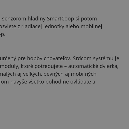
m a senzorom hladiny SmartCoop si potom
viete z riadiacej jednotky alebo mobilnej
op.
 určený pre hobby chovateľov. Srdcom systému je
e moduly, ktoré potrebujete – automatické dvierka,
 malých aj veľkých, pevných aj mobilných
lom navyše všetko pohodlne ovládate a