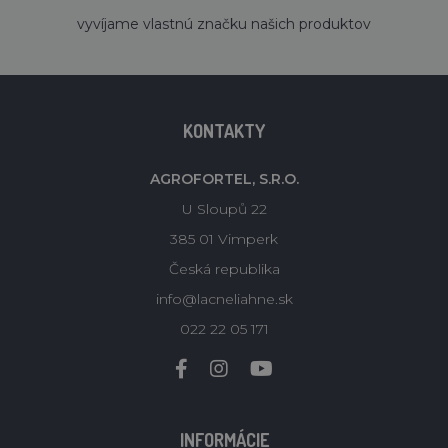
´
vyvíjame vlastnú značku našich produktov
KONTAKTY
AGROFORTEL, S.R.O.
U Sloupů 22
385 01 Vimperk
Česká republika
info@lacneliahne.sk
022 22 05 171
INFORMÁCIE