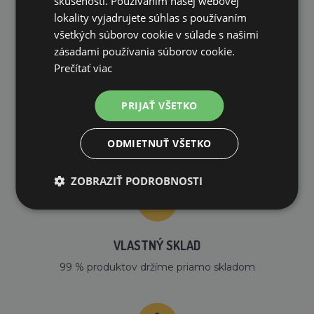
skúsenosti. Používaním našej webovej
PREČO NAKUPOVAŤ U NÁS?
lokality vyjadrujete súhlas s používaním
všetkých súborov cookie v súlade s našimi
zásadami používania súborov cookie.
Prečítať viac
PRIJAŤ VŠETKO
DOPRAVA ZDARMA
ODMIETNUŤ VŠETKO
na všetky objednávky od 200€ vrátane DPH.
ZOBRAZIŤ PODROBNOSTI
VLASTNÝ SKLAD
99 % produktov držíme priamo skladom