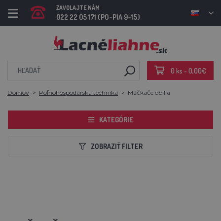
ZAVOLAJTE NÁM
022 22 05 171 (PO-PIA 9-15)
0 ks - 0,00€
Domov
Poľnohospodárska technika
Mačkače obilia
KATEGÓRIE
ZOBRAZIŤ FILTER