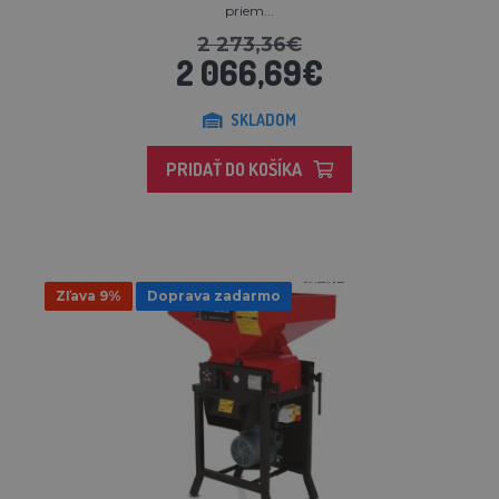
priem...
2 273,36€
2 066,69€
SKLADOM
PRIDAŤ DO KOŠÍKA
Zľava 9%
Doprava zadarmo