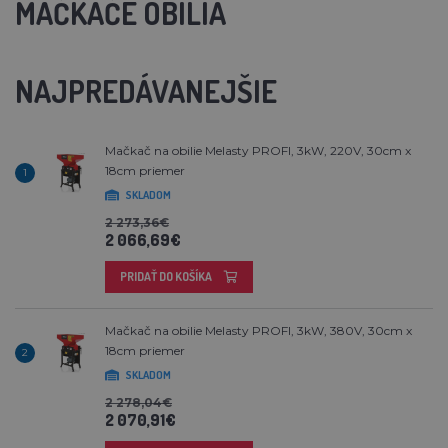
MAČKAČE OBILIA
NAJPREDÁVANEJŠIE
Mačkač na obilie Melasty PROFI, 3kW, 220V, 30cm x
18cm priemer
1
SKLADOM
2 273,36€
2 066,69€
PRIDAŤ DO KOŠÍKA
Mačkač na obilie Melasty PROFI, 3kW, 380V, 30cm x
18cm priemer
2
SKLADOM
2 278,04€
2 070,91€