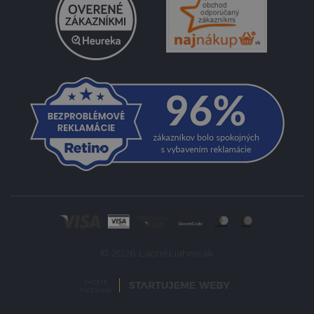
© 2026 LacnéLiahne.sk
CHCETE
TIEŽ WEB?