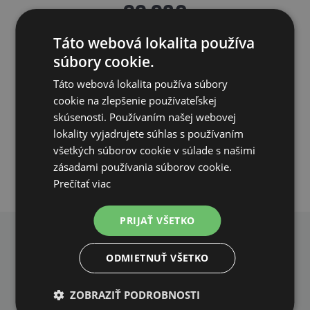
60,03€
Táto webová lokalita používa
DO TÝŽDŇA
súbory cookie.
PRIDAŤ DO KOŠÍKA
Táto webová lokalita používa súbory
cookie na zlepšenie používateľskej
skúsenosti. Používaním našej webovej
lokality vyjadrujete súhlas s používaním
všetkých súborov cookie v súlade s našimi
zásadami používania súborov cookie.
Prečítať viac
PRIJAŤ VŠETKO
PREČO NAKUPOVAŤ U NÁS?
ODMIETNUŤ VŠETKO
ZOBRAZIŤ PODROBNOSTI