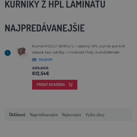
KURNÍKY Z HPL LAMINÁTU
NAJPREDÁVANEJŠIE
Kurník POLLY SIMPLY L – odolný HPL kurník pre 6–8
sliepok bez údržby + možnosť Polly AutoDefender
1
SKLADOM
699,86€
612,54€
PRIDAŤ DO KOŠÍKA
Obľúbené
Najpredávanejšie
Najlacnejšie
Výška zľavy