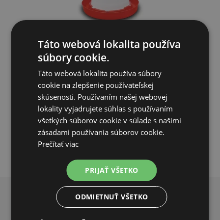
Bajonetová napájačka pre hydinu - 1 L
Táto webová lokalita používa
súbory cookie.
5,10€
2,11€
Táto webová lokalita používa súbory
cookie na zlepšenie používateľskej
SKLADOM
skúsenosti. Používaním našej webovej
lokality vyjadrujete súhlas s používaním
PRIDAŤ DO KOŠÍKA
všetkých súborov cookie v súlade s našimi
zásadami používania súborov cookie.
Prečítať viac
PRIJAŤ VŠETKO
ODMIETNUŤ VŠETKO
PREČO NAKUPOVAŤ U NÁS?