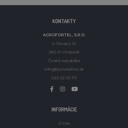
KONTAKTY
AGROFORTEL, S.R.O.
U Sloupů 22
385 01 Vimperk
Česká republika
info@lacneliahne.sk
022 22 05 171
INFORMÁCIE
O nás