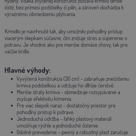
hydiny. Vďaka zvýšenej konštrukcii zostáva krmivo dlhšie
čisté, bez prímesi podstielky či pilín, a zároveň dochádza k
výraznému obmedzeniu plytvania.
Kŕmidlo je navrhnuté tak, aby umožnilo pohodlný prístup
viacerým sliepkam súčasne, čím znižuje stres a súperenie o
potravu. Je vhodné ako pre menšie domáce chovy, tak pre
väčšie kŕdle.
Hlavné výhody:
Vyvýšená konštrukcia (30 cm)
– zabraňuje znečisteniu
krmiva podstielkou a udržuje ho dlhšie čerstvé.
Menšie straty krmiva
- obmedzuje rozsypávanie a
zvyšuje efektivitu kŕmenia.
Pre viac sliepok naraz
- dostatočný priestor pre
pohodlný prístup k potrave.
Jednoduchá údržba
– ľahký plastový materiál
umožňuje rýchle a jednoduché čistenie.
Odolné prevedenie
– pevný a robustný plast zaručuje