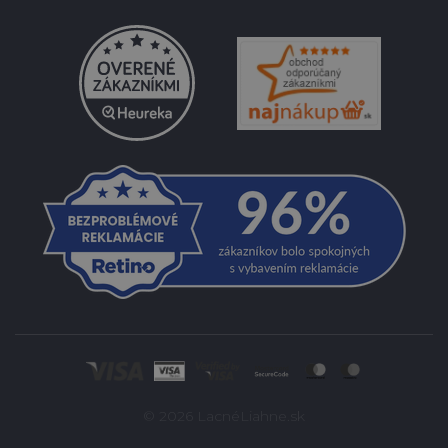
© 2026 LacnéLiahne.sk