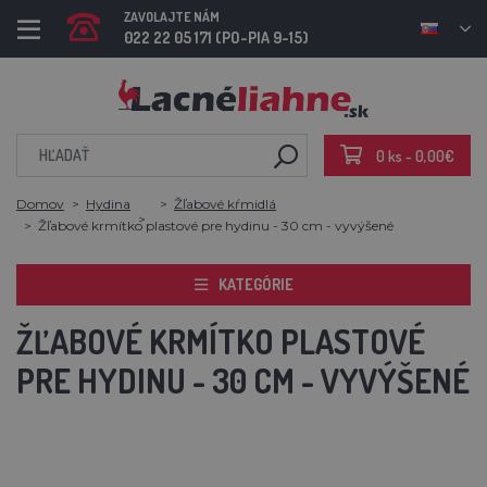
ZAVOLAJTE NÁM
022 22 05 171 (PO-PIA 9-15)
0 ks - 0,00€
Domov
Hydina
Žľabové kŕmidlá
Žľabové krmítko plastové pre hydinu - 30 cm - vyvýšené
KATEGÓRIE
ŽĽABOVÉ KRMÍTKO PLASTOVÉ
PRE HYDINU - 30 CM - VYVÝŠENÉ