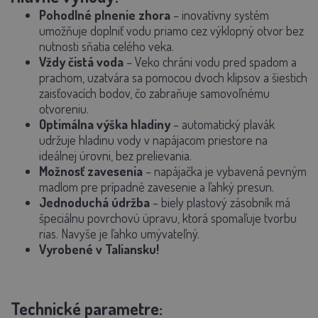
Pohodlné plnenie zhora
– inovatívny systém
umožňuje doplniť vodu priamo cez výklopný otvor bez
nutnosti sňatia celého veka.
Vždy čistá voda
–
Veko
chráni vodu pred spadom a
prachom, uzatvára sa pomocou dvoch klipsov a šiestich
zaisťovacích bodov, čo zabraňuje samovoľnému
otvoreniu.
Optimálna výška hladiny
– automatický plavák
udržuje hladinu vody v napájacom priestore na
ideálnej úrovni, bez prelievania.
Možnosť zavesenia
– napájačka je vybavená pevným
madlom pre prípadné zavesenie a ľahký presun.
Jednoduchá údržba
– biely plastový zásobník má
špeciálnu povrchovú úpravu, ktorá spomaľuje tvorbu
rias. Navyše je ľahko umývateľný.
Vyrobené v Taliansku!
Technické parametre: