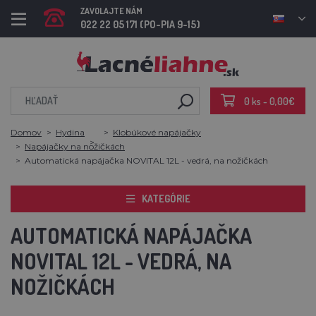
ZAVOLAJTE NÁM
022 22 05 171 (PO-PIA 9-15)
0 ks - 0,00€
Domov
Hydina
Klobúkové napájačky
Napájačky na nožičkách
Automatická napájačka NOVITAL 12L - vedrá, na nožičkách
KATEGÓRIE
AUTOMATICKÁ NAPÁJAČKA
NOVITAL 12L - VEDRÁ, NA
NOŽIČKÁCH