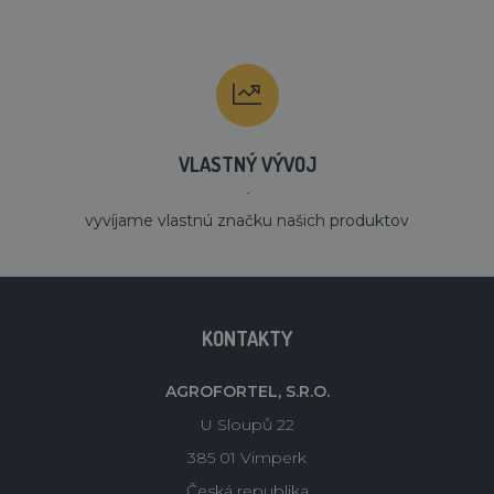
VLASTNÝ VÝVOJ
´
vyvíjame vlastnú značku našich produktov
KONTAKTY
AGROFORTEL, S.R.O.
U Sloupů 22
385 01 Vimperk
Česká republika