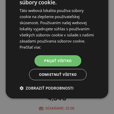
súbory cookie.
SÚVISIACE PRODUKTY
Táto webová lokalita používa súbory
cookie na zlepšenie používateľskej
skúsenosti. Používaním našej webovej
lokality vyjadrujete súhlas s používaním
všetkých súborov cookie v súlade s našimi
Zľava 47%
zásadami používania súborov cookie.
Prečítať viac
PRIJAŤ VŠETKO
ODMIETNUŤ VŠETKO
Bajonetová napájačka pre hydinu - 6 L
ZOBRAZIŤ PODROBNOSTI
8,68€
4,64€
OČAKÁVAME: 22.08.