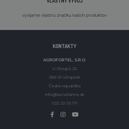
VLASTNÝ VÝVOJ
´
vyvíjame vlastnú značku našich produktov
KONTAKTY
AGROFORTEL, S.R.O.
U Sloupů 22
385 01 Vimperk
Česká republika
info@lacneliahne.sk
022 22 05 171