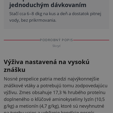
jednoduchým dávkovaním
Stačí cca 6–8 dkg na kus a deň a dostatok pitnej
vody, bez prikrmovania.
PODROBNÝ POPIS
Skryť
Výživa nastavená na vysokú
znášku
Nosné prepelice patria medzi najvýkonnejšie
znáškové vtáky a potrebujú tomu zodpovedajúcu
výživu. Zmes obsahuje 17,3 % hrubého proteínu
doplneného o kľúčové aminokyseliny lyzín (10,5
g/kg) a metionín (4,7 g/kg), ktoré sú nevyhnutné
na tvorbu vajec a udržanie kondície nosníc.