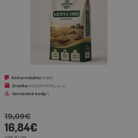
Kód produktu:
01650
Značka:
AGROFORTEL, s.r.o.
Vernostné body:
1
19,09€
16,84€
13,69€ BEZ DPH