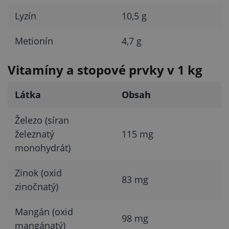
Lyzín
10,5 g
Metionín
4,7 g
Vitamíny a stopové prvky v 1 kg
Látka
Obsah
Železo (síran
železnatý
115 mg
monohydrát)
Zinok (oxid
83 mg
zinočnatý)
Mangán (oxid
98 mg
mangánatý)