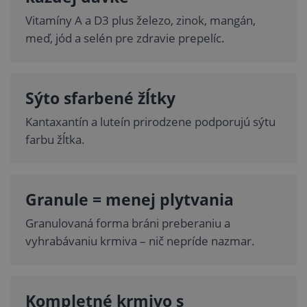
Vitamíny A a D3 plus železo, zinok, mangán,
meď, jód a selén pre zdravie prepelíc.
Sýto sfarbené žĺtky
Kantaxantín a luteín prirodzene podporujú sýtu
farbu žĺtka.
Granule = menej plytvania
Granulovaná forma bráni preberaniu a
vyhrabávaniu krmiva – nič nepríde nazmar.
Kompletné krmivo s