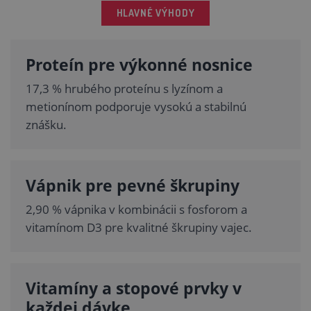
HLAVNÉ VÝHODY
Proteín pre výkonné nosnice
17,3 % hrubého proteínu s lyzínom a
metionínom podporuje vysokú a stabilnú
znášku.
Vápnik pre pevné škrupiny
2,90 % vápnika v kombinácii s fosforom a
vitamínom D3 pre kvalitné škrupiny vajec.
Vitamíny a stopové prvky v
každej dávke