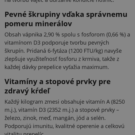
Pevné škrupiny vďaka správnemu
pomeru minerálov
Obsah vápnika 2,90 % spolu s fosforom (0,66 %) a
vitamínom D3 podporuje tvorbu pevných
škrupín. Pridaná 6-fytáza (1200 FTU/kg) navyše
zlepšuje využiteľnosť fosforu z krmiva, takže z
každej dávky prepelice vyťažia maximum.
Vitamíny a stopové prvky pre
zdravý kŕdeľ
Každý kilogram zmesi obsahuje vitamín A (8250
m.j.), vitamín D3 (2352 m.j.) a stopové prvky –
železo, zinok, meď, mangán, jód a selén.
Podporujú imunitu, kvalitné operenie a celkovú
vitalitu prepelíc.