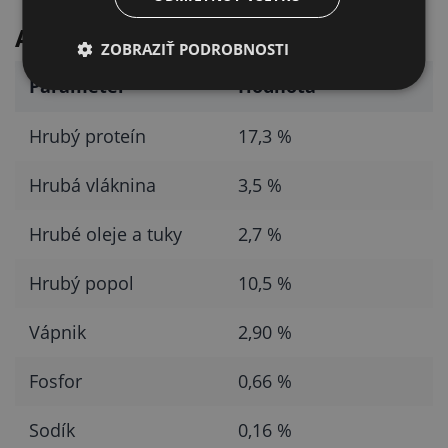
Analytické zloženie v 1 kg
ZOBRAZIŤ PODROBNOSTI
Parameter
Hodnota
Hrubý proteín
17,3 %
Hrubá vláknina
3,5 %
Hrubé oleje a tuky
2,7 %
Hrubý popol
10,5 %
Vápnik
2,90 %
Fosfor
0,66 %
Sodík
0,16 %