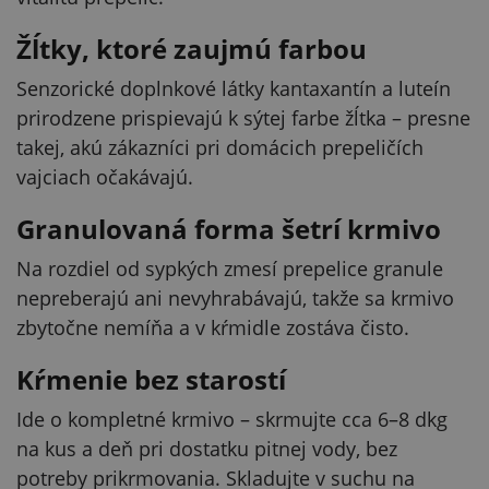
Žĺtky, ktoré zaujmú farbou
Senzorické doplnkové látky kantaxantín a luteín
prirodzene prispievajú k sýtej farbe žĺtka – presne
takej, akú zákazníci pri domácich prepeličích
vajciach očakávajú.
Granulovaná forma šetrí krmivo
Na rozdiel od sypkých zmesí prepelice granule
nepreberajú ani nevyhrabávajú, takže sa krmivo
zbytočne nemíňa a v kŕmidle zostáva čisto.
Kŕmenie bez starostí
Ide o kompletné krmivo – skrmujte cca 6–8 dkg
na kus a deň pri dostatku pitnej vody, bez
potreby prikrmovania. Skladujte v suchu na