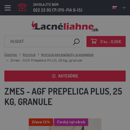
ZAVOLAJTE NÁM
022 22 05 171 (PO-PIA 9-15)
0 ks - 0,00€
Domov
Krmivá
Krmivá pre bažanty a prepelice
Zmes - AGF Prepelica PLUS, 25 kg, granule
KATEGÓRIE
ZMES - AGF PREPELICA PLUS, 25
KG, GRANULE
Zľava 12%
Český výrobok