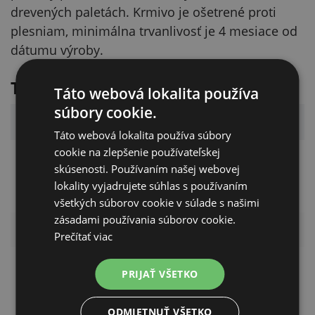
drevených paletách. Krmivo je ošetrené proti
plesniam, minimálna trvanlivosť je 4 mesiace od
dátumu výroby.
Technické parametre
Táto webová lokalita používa
súbory cookie.
Parameter
Hodnota
Táto webová lokalita používa súbory
cookie na zlepšenie používateľskej
Kompletné krmivo
skúsenosti. Používaním našej webovej
Typ krmiva
pre nosné prepelice
lokality vyjadrujete súhlas s používaním
– granule
všetkých súborov cookie v súlade s našimi
zásadami používania súborov cookie.
Hmotnosť balenia
25 kg
Prečítať viac
Kantaxantín 1,998
Senzorické
PRIJAŤ VŠETKO
mg/kg, Luteín 3,201
doplnkové látky
mg/kg
ODMIETNUŤ VŠETKO