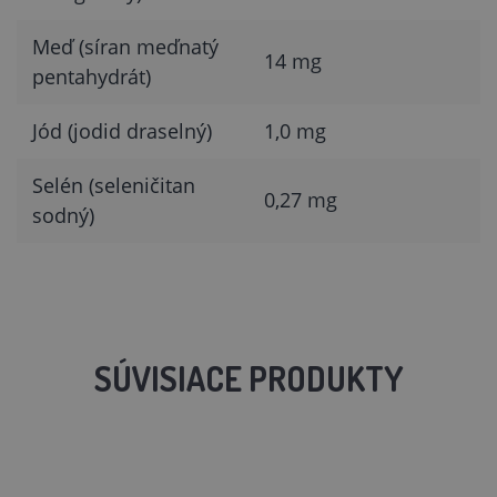
Meď (síran meďnatý
14 mg
pentahydrát)
Jód (jodid draselný)
1,0 mg
Selén (seleničitan
0,27 mg
sodný)
SÚVISIACE PRODUKTY