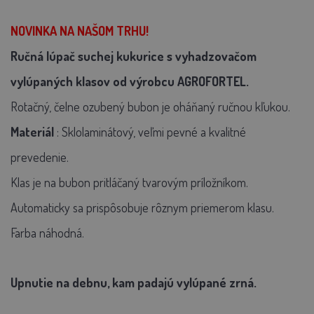
NOVINKA NA NAŠOM TRHU!
Ručná lúpač suchej kukurice s vyhadzovačom
vylúpaných klasov od výrobcu AGROFORTEL.
Rotačný, čelne ozubený bubon je oháňaný ručnou kľukou.
Materiál
: Sklolaminátový, veľmi pevné a kvalitné
prevedenie.
Klas je na bubon pritláčaný tvarovým príložníkom.
Automaticky sa prispôsobuje rôznym priemerom klasu.
Farba náhodná.
Upnutie na debnu, kam padajú vylúpané zrná.