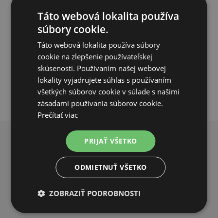
217,26€
112,30€
Táto webová lokalita používa
súbory cookie.
SKLADOM
Táto webová lokalita používa súbory
cookie na zlepšenie používateľskej
PRIDAŤ DO KOŠÍKA
skúsenosti. Používaním našej webovej
lokality vyjadrujete súhlas s používaním
všetkých súborov cookie v súlade s našimi
zásadami používania súborov cookie.
Prečítať viac
PRIJAŤ VŠETKO
PREČO NAKUPOVAŤ U NÁS?
ODMIETNUŤ VŠETKO
ZOBRAZIŤ PODROBNOSTI