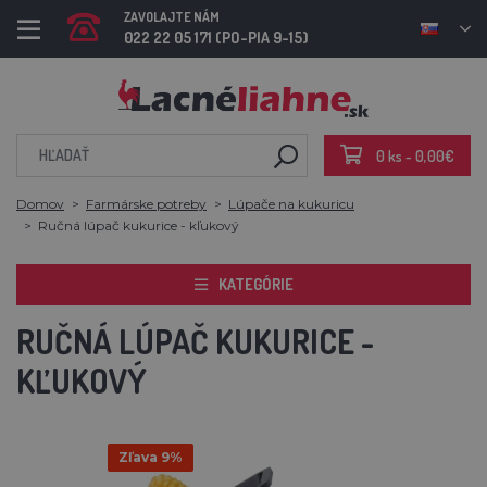
ZAVOLAJTE NÁM
022 22 05 171 (PO-PIA 9-15)
0 ks - 0,00€
Domov
Farmárske potreby
Lúpače na kukuricu
Ručná lúpač kukurice - kľukový
KATEGÓRIE
RUČNÁ LÚPAČ KUKURICE -
KĽUKOVÝ
Zľava 9%