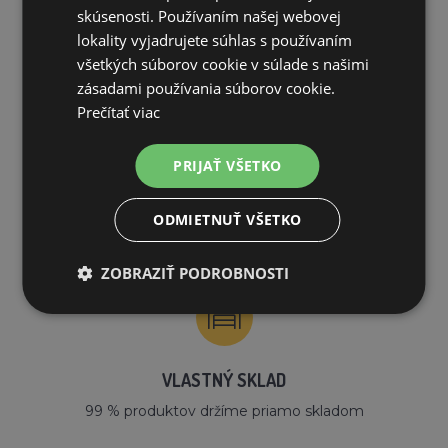
skúsenosti. Používaním našej webovej
lokality vyjadrujete súhlas s používaním
PREČO NAKUPOVAŤ U NÁS?
všetkých súborov cookie v súlade s našimi
zásadami používania súborov cookie.
Prečítať viac
PRIJAŤ VŠETKO
DOPRAVA ZDARMA
ODMIETNUŤ VŠETKO
na všetky objednávky od 200€ vrátane DPH.
ZOBRAZIŤ PODROBNOSTI
VLASTNÝ SKLAD
99 % produktov držíme priamo skladom