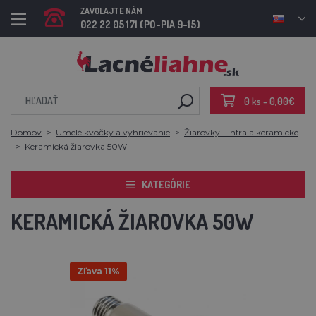
ZAVOLAJTE NÁM
022 22 05 171 (PO-PIA 9-15)
0 ks - 0,00€
Domov
Umelé kvočky a vyhrievanie
Žiarovky - infra a keramické
Keramická žiarovka 50W
KATEGÓRIE
KERAMICKÁ ŽIAROVKA 50W
Zľava 11%