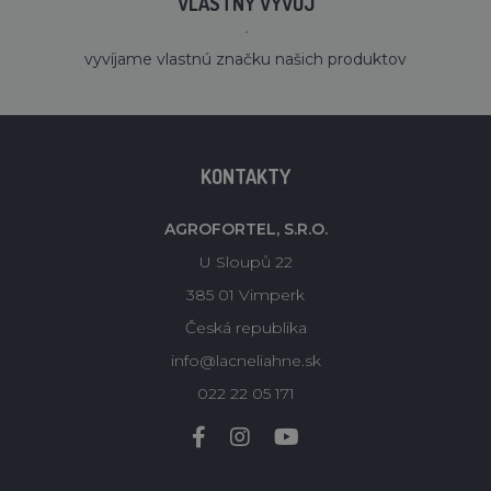
VLASTNÝ VÝVOJ
´
vyvíjame vlastnú značku našich produktov
KONTAKTY
AGROFORTEL, S.R.O.
U Sloupů 22
385 01 Vimperk
Česká republika
info@lacneliahne.sk
022 22 05 171