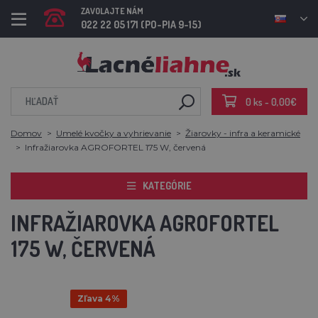
ZAVOLAJTE NÁM
022 22 05 171 (PO-PIA 9-15)
0 ks - 0,00€
Domov
Umelé kvočky a vyhrievanie
Žiarovky - infra a keramické
Infražiarovka AGROFORTEL 175 W, červená
KATEGÓRIE
INFRAŽIAROVKA AGROFORTEL
175 W, ČERVENÁ
Zľava 4%