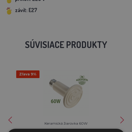
závit: E27
SÚVISIACE PRODUKTY
Zľava 9%
Keramická žiarovka 60W