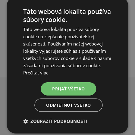
11,23€
Táto webová lokalita používa
10,21€
súbory cookie.
SKLADOM
Táto webová lokalita používa súbory
cookie na zlepšenie používateľskej
PRIDAŤ DO KOŠÍKA
skúsenosti. Používaním našej webovej
lokality vyjadrujete súhlas s používaním
všetkých súborov cookie v súlade s našimi
zásadami používania súborov cookie.
Prečítať viac
PRIJAŤ VŠETKO
PREČO NAKUPOVAŤ U NÁS?
ODMIETNUŤ VŠETKO
ZOBRAZIŤ PODROBNOSTI