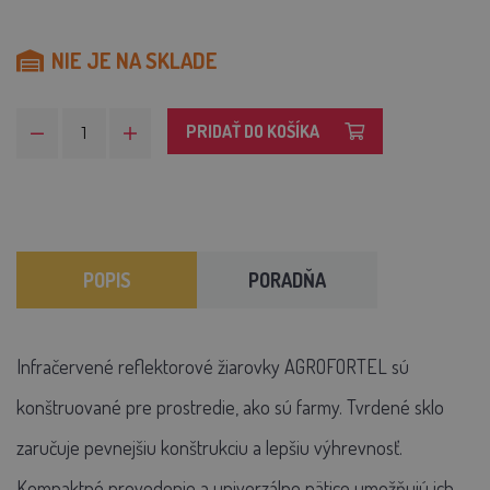
NIE JE NA SKLADE
PRIDAŤ DO KOŠÍKA
POPIS
PORADŇA
Infračervené reflektorové žiarovky AGROFORTEL sú
konštruované pre prostredie, ako sú farmy. Tvrdené sklo
zaručuje pevnejšiu konštrukciu a lepšiu výhrevnosť.
Kompaktné prevedenie a univerzálne pätice umožňujú ich