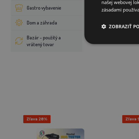
našej webovej lok
Gastro vybavenie
zásadami používa
Dom a záhrada
ZOBRAZIŤ P
Bazár - použitý a
vrátený tovar
Zľava 28%
Zľava 