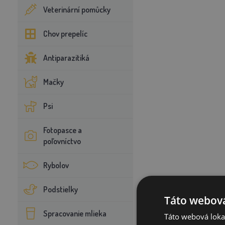
Veterinární pomůcky
Chov prepelíc
Antiparazitiká
Mačky
Psi
Fotopasce a
poľovníctvo
Rybolov
Podstielky
Táto webová
Spracovanie mlieka
Táto webová lokal