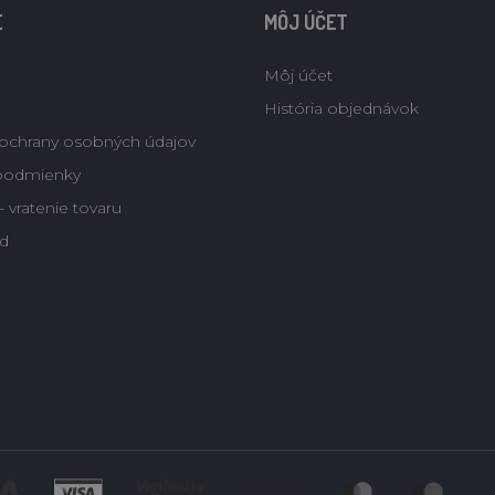
E
MÔJ ÚČET
Môj účet
História objednávok
ochrany osobných údajov
podmienky
 vratenie tovaru
d