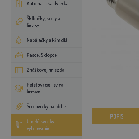
Automatická dvierka
Šklbačky, kotly a
lieviky
Napájačky a kŕmidlá
Pasce, Sklopce
Znáškovej hniezda
Peletovacie lisy na
krmivo
Šrotovníky na obilie
POPIS
Umelé kvočky a
vyhrievanie