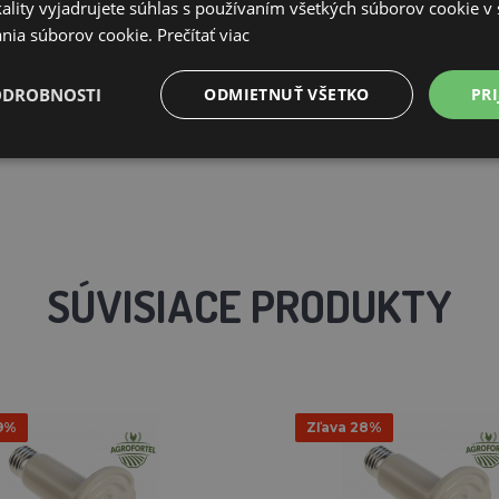
ality vyjadrujete súhlas s používaním všetkých súborov cookie v 
nia súborov cookie.
Prečítať viac
ODROBNOSTI
ODMIETNUŤ VŠETKO
PRI
SÚVISIACE PRODUKTY
9%
Zľava 28%