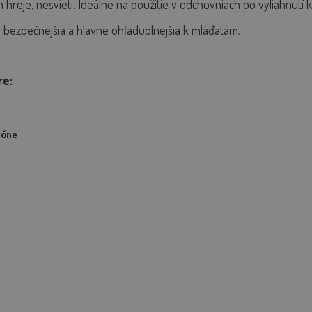
 hreje, nesvieti. Ideálne na použitie v odchovniach po vyliahnutí 
ke bezpečnejšia a hlavne ohľaduplnejšia k mláďatám.
re:
tóne