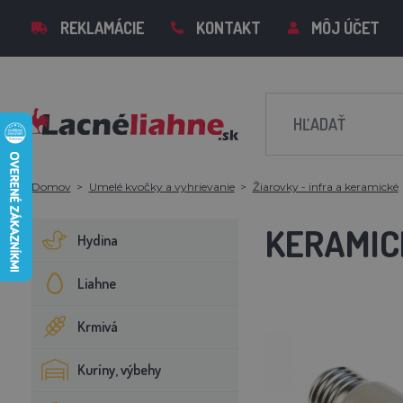
REKLAMÁCIE
KONTAKT
MÔJ ÚČET
Domov
Umelé kvočky a vyhrievanie
Žiarovky - infra a keramické
KERAMIC
Hydina
Liahne
Krmivá
Kuríny, výbehy