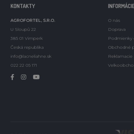
KONTAKTY
INFORMÁCI
AGROFORTEL, S.R.O.
O nás
U Sloupů 22
Doprava
385 01 Vimperk
Podmienky 
Česká republika
Obchodné 
info@lacneliahne.sk
Reklamacie -
022 22 05 171
Velkoobcho