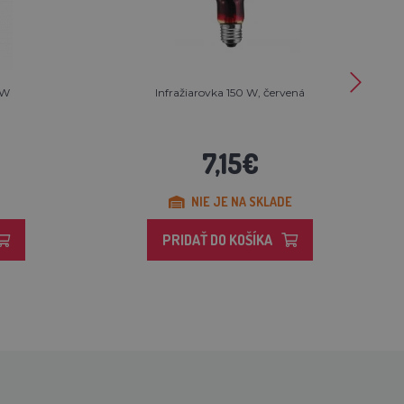
0W
Infražiarovka 150 W, červená
7,15€
NIE JE NA SKLADE
PRIDAŤ DO KOŠÍKA