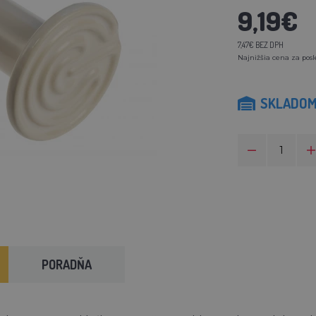
9,19€
7,47€ BEZ DPH
Najnižšia cena za posl
SKLADO
PORADŇA