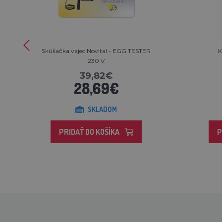
Skúšačka vajec Novital - EGG TESTER
K
230 V
39,82€
28,69€
SKLADOM
PRIDAŤ DO KOŠÍKA
P