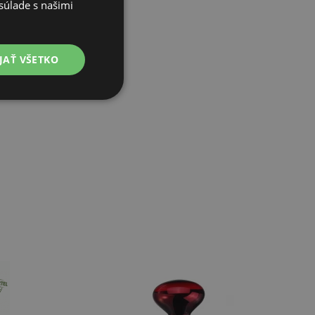
súlade s našimi
JAŤ VŠETKO