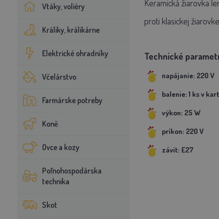
Keramická žiarovka len
Vtáky, voliéry
proti klasickej žiarov
Králiky, králikárne
Elektrické ohradníky
Technické paramet
napájanie: 220 V
Včelárstvo
balenie: 1 ks v kar
Farmárske potreby
výkon: 25 W
Koně
príkon: 220 V
Ovce a kozy
závit: E27
Poľnohospodárska
technika
Skot