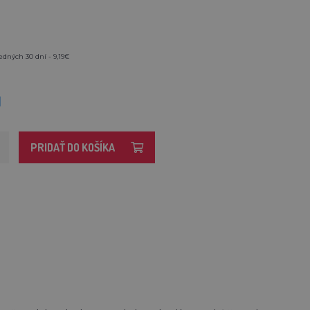
edných 30 dní - 9,19€
M
PRIDAŤ DO KOŠÍKA