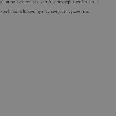
ú farmy. Tvrdené sklo zaručuje pevnejšiu konštrukciu a
v kombinácii s ľubovoľným vyhovujúcim vybavením.