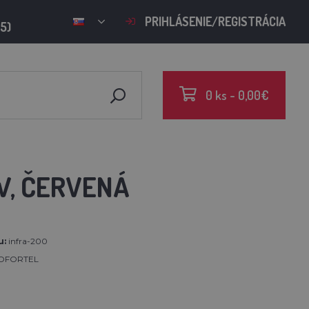
PRIHLÁSENIE/REGISTRÁCIA
15)
0 ks - 0,00€
W, ČERVENÁ
u:
infra-200
OFORTEL