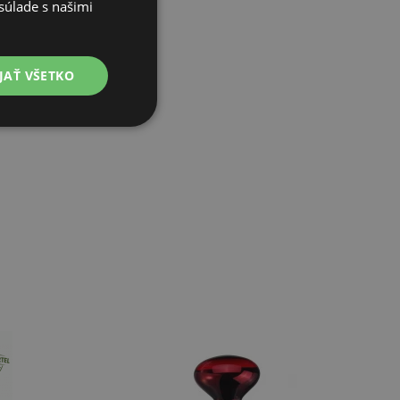
súlade s našimi
JAŤ VŠETKO