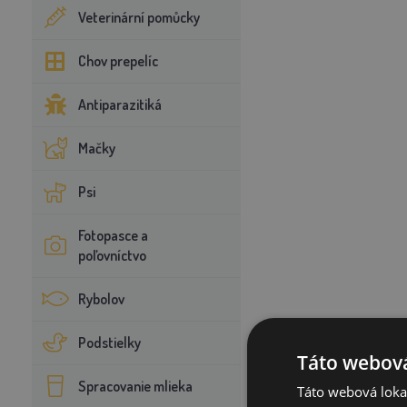
Veterinární pomůcky
Chov prepelíc
Antiparazitiká
Mačky
Psi
Fotopasce a
poľovníctvo
Rybolov
Podstielky
Táto webová
Spracovanie mlieka
Táto webová lokal