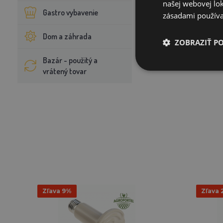
našej webovej lok
Gastro vybavenie
zásadami používa
Dom a záhrada
ZOBRAZIŤ P
Bazár - použitý a
vrátený tovar
Zľava 9%
Zľava