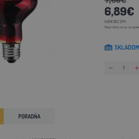
7,66€
6,89€
5,60€ BEZ DPH
Najnižšia cena za posl
SKLADO
PORADŇA