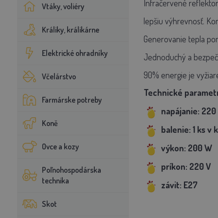
Infračervené reflekto
Vtáky, voliéry
lepšiu výhrevnosť. Ko
Králiky, králikárne
Generovanie tepla pom
Elektrické ohradníky
Jednoduchý a bezpečný 
90% energie je vyžiar
Včelárstvo
Technické paramet
Farmárske potreby
napájanie: 220
Koně
balenie: 1 ks v
Ovce a kozy
výkon: 200 W
príkon: 220 V
Poľnohospodárska
technika
závit: E27
Skot