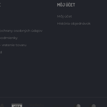
E
MÔJ ÚČET
Môj účet
História objednávok
ochrany osobných údajov
podmienky
 vratenie tovaru
d