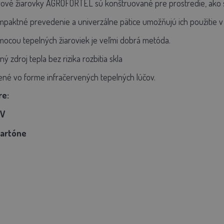
rové žiarovky AGROFORTEL sú konštruované pre prostredie, ako s
mpaktné prevedenie a univerzálne pätice umožňujú ich použitie 
ocou tepelných žiaroviek je veľmi dobrá metóda.
zdroj tepla bez rizika rozbitia skla
ené vo forme infračervených tepelných lúčov.
re:
 V
 kartóne