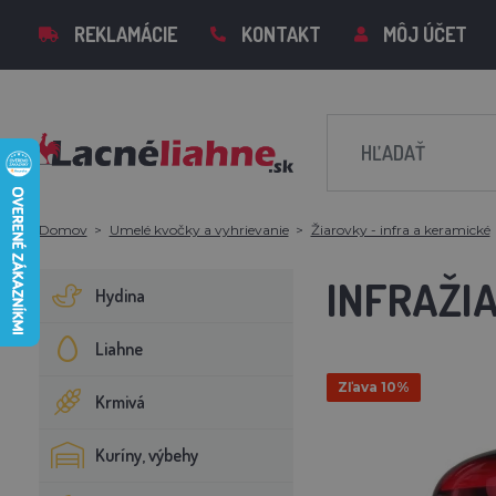
REKLAMÁCIE
KONTAKT
MÔJ ÚČET
Domov
Umelé kvočky a vyhrievanie
Žiarovky - infra a keramické
INFRAŽI
Hydina
Liahne
Zľava 10%
Krmivá
Kuríny, výbehy