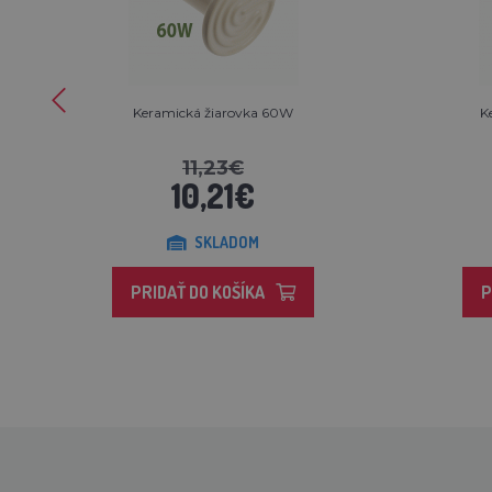
Keramická žiarovka 60W
K
11,23€
10,21€
SKLADOM
PRIDAŤ DO KOŠÍKA
P