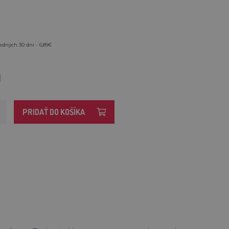
edných 30 dní - 6,89€
M
PRIDAŤ DO KOŠÍKA