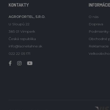
KONTAKTY
INFORMÁCI
AGROFORTEL, S.R.O.
O nás
U Sloupů 22
Doprava
385 01 Vimperk
Podmienky 
Česká republika
Obchodné 
info@lacneliahne.sk
Reklamacie -
022 22 05 171
Velkoobcho