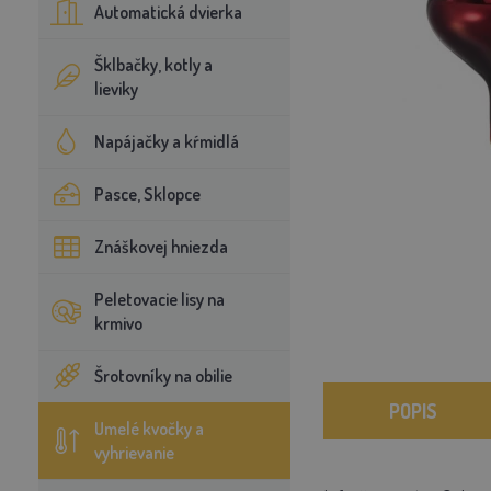
Automatická dvierka
Šklbačky, kotly a
lieviky
Napájačky a kŕmidlá
Pasce, Sklopce
Znáškovej hniezda
Peletovacie lisy na
krmivo
Šrotovníky na obilie
POPIS
Umelé kvočky a
vyhrievanie