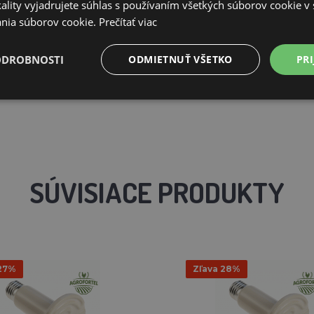
ality vyjadrujete súhlas s používaním všetkých súborov cookie v 
nia súborov cookie.
Prečítať viac
ODROBNOSTI
ODMIETNUŤ VŠETKO
PRI
SÚVISIACE PRODUKTY
 27%
Zľava 28%