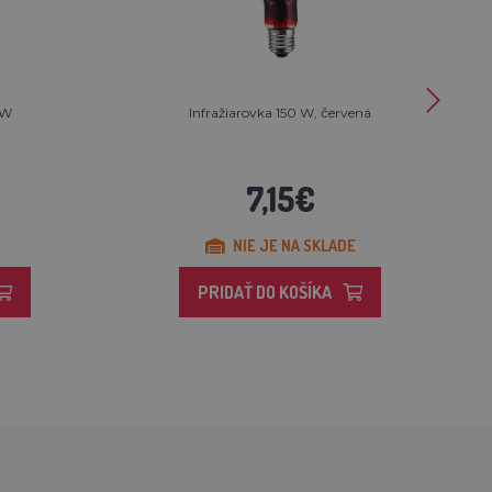
0W
Infražiarovka 150 W, červená
7,15€
NIE JE NA SKLADE
PRIDAŤ DO KOŠÍKA