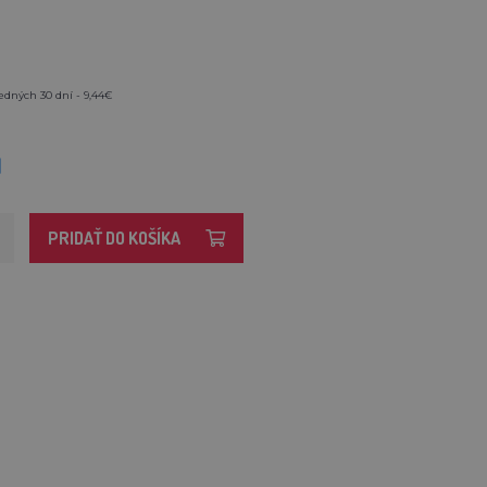
edných 30 dní - 9,44€
M
PRIDAŤ DO KOŠÍKA