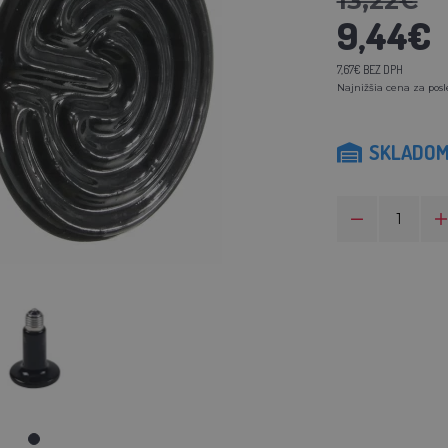
13,22€
9,44€
7,67€ BEZ DPH
Najnižšia cena za posl
SKLADO