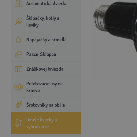
Automatická dvierka
Šklbačky, kotly a
lieviky
Napájačky a kŕmidlá
Pasce, Sklopce
Znáškovej hniezda
Peletovacie lisy na
krmivo
Šrotovníky na obilie
Umelé kvočky a
vyhrievanie