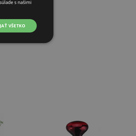
súlade s našimi
JAŤ VŠETKO