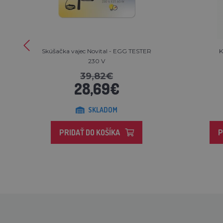
Skúšačka vajec Novital - EGG TESTER
K
230 V
39,82€
28,69€
SKLADOM
PRIDAŤ DO KOŠÍKA
P