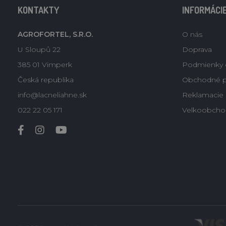
KONTAKTY
INFORMÁCI
AGROFORTEL, S.R.O.
O nás
U Sloupů 22
Doprava
385 01 Vimperk
Podmienky 
Česká republika
Obchodné 
info@lacneliahne.sk
Reklamacie -
022 22 05 171
Velkoobcho