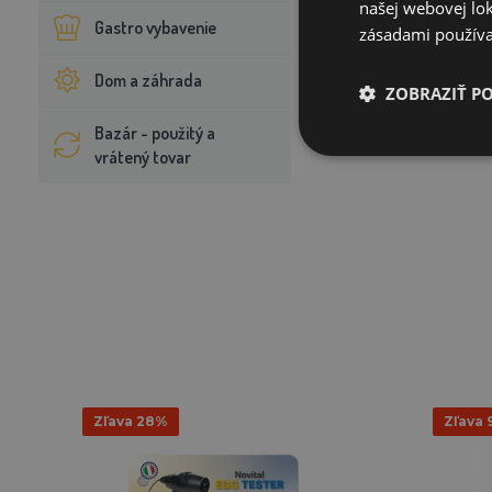
našej webovej lok
Gastro vybavenie
zásadami používa
Dom a záhrada
ZOBRAZIŤ P
Bazár - použitý a
vrátený tovar
Zľava 28%
Zľava 