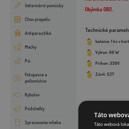
Veterinární pomůcky
Objímka OB2.
Chov prepelíc
Technické paramet
Antiparazitiká
balenie: 1 ks v kar
Mačky
Výkon: 60 W
Psi
Príkon: 230V
Závit: E27
Fotopasce a
poľovníctvo
Rybolov
Podstielky
Táto webová
Spracovanie mlieka
Táto webová lokal