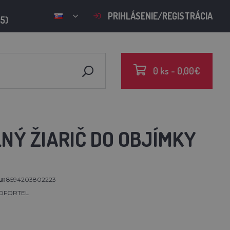
PRIHLÁSENIE/REGISTRÁCIA
15)
0 ks - 0,00€
NÝ ŽIARIČ DO OBJÍMKY
u:
8594203802223
OFORTEL