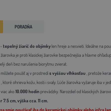
PORADŇA
-
tepelný žiarič do objímky
len hreje a nesvieti. Ideálne na pou
 žiarovka je proti klasickej žiarovke bezpečnejšia a hlavne ohľa
lý deň bez narušenia biorytmu zvierat.
môžete použiť aj v prostredí
s vyššou vlhkosťou
, pretože kera
, ktoré ohrieva kožu, kosti i svaly. Lúče žiarovka vyžaruje iba v 
 viac ako
10.000 hodín
prevádzky. Narozdiel od klasických žiarov
 7.5 cm, výška cca. 11 cm.
sa smie používať iba do keramickej objímky alebo infra la