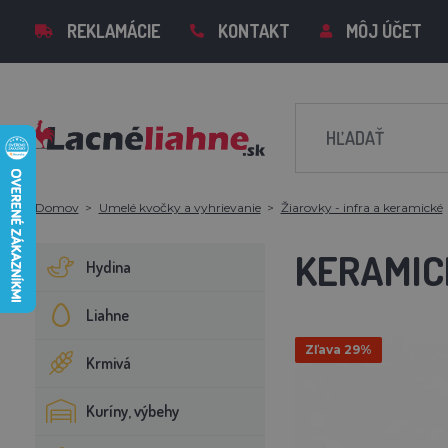
REKLAMÁCIE
KONTAKT
MÔJ ÚČET
Domov
Umelé kvočky a vyhrievanie
Žiarovky - infra a keramické
KERAMIC
Hydina
Liahne
Zľava 29%
Krmivá
Kuríny, výbehy