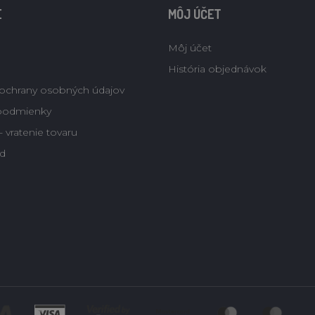
E
MÔJ ÚČET
Môj účet
História objednávok
ochrany osobných údajov
podmienky
 vratenie tovaru
d