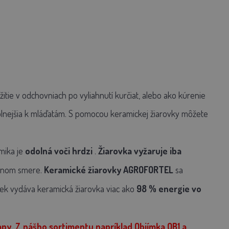
žitie v odchovniach po vyliahnutí kurčiat, alebo ako kúrenie
duplnejšia k mláďatám. S pomocou keramickej žiarovky môžete
mika je
odolná voči hrdzi
.
Žiarovka vyžaruje iba
jednom smere.
Keramické žiarovky AGROFORTEL
sa
iek vydáva keramická žiarovka viac ako
98 % energie vo
mpy. Z nášho sortimentu napríklad Objímka OB1 a