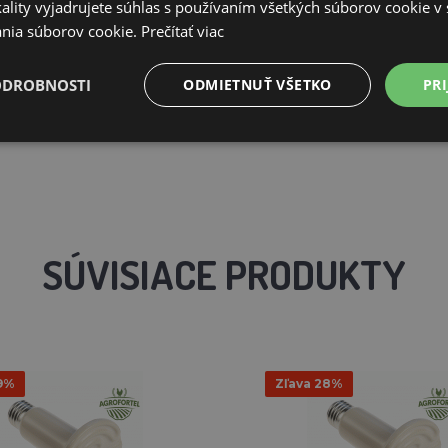
ality vyjadrujete súhlas s používaním všetkých súborov cookie v 
nia súborov cookie.
Prečítať viac
ODROBNOSTI
ODMIETNUŤ VŠETKO
PRI
SÚVISIACE PRODUKTY
9%
Zľava 28%