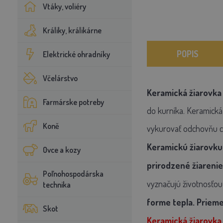
Vtáky, voliéry
Králiky, králikárne
POPIS
Elektrické ohradníky
Včelárstvo
Keramická žiarovka
Farmárske potreby
do kurníka. Keramická
Koně
vykurovať odchovňu ce
Keramickú žiarovku
Ovce a kozy
prirodzené žiarenie
Poľnohospodárska
vyznačujú životnosťou
technika
forme tepla.
Priemer
Skot
Keramická žiarovka 