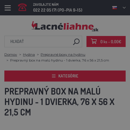
ZAVOLAJTE NÁM
022 22 05 171 (PO-PIA 9-15)
0 ks - 0,00€
Domov
Hydina
Prepravné boxy na hydinu
Prepravný box na malú hydinu - 1 dvierka, 76 x 56 x 21,5 cm
KATEGÓRIE
PREPRAVNÝ BOX NA MALÚ
HYDINU - 1 DVIERKA, 76 X 56 X
21,5 CM