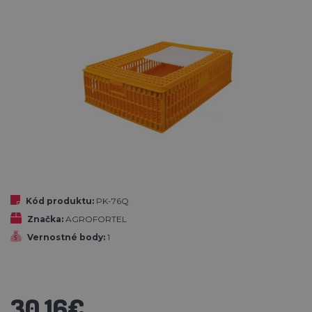
Kód produktu:
PK-76Q
Značka:
AGROFORTEL
Vernostné body:
1
30,16€