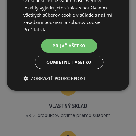
skúsenosti. Používaním našej webovej
PREČO NAKUPOVAŤ U NÁS?
lokality vyjadrujete súhlas s používaním
všetkých súborov cookie v súlade s našimi
zásadami používania súborov cookie.
Prečítať viac
PRIJAŤ VŠETKO
DOPRAVA ZDARMA
ODMIETNUŤ VŠETKO
na všetky objednávky od 200€ vrátane DPH.
ZOBRAZIŤ PODROBNOSTI
VLASTNÝ SKLAD
99 % produktov držíme priamo skladom