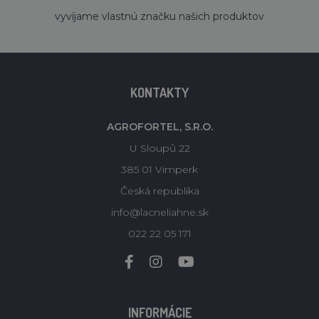
´
vyvíjame vlastnú značku našich produktov
KONTAKTY
AGROFORTEL, S.R.O.
U Sloupů 22
385 01 Vimperk
Česká republika
info@lacneliahne.sk
022 22 05 171
INFORMÁCIE